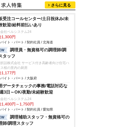
さらに見る
販受注コールセンター/土日祝休み/未
験歓迎/給料前払いあり
会社ベルシステム24
1,300円
バイト・パート / 契約社員 / 北海道
調理員・無資格可の調理師/調
EW
スタッフ
閤折詰株式会社 サービス付き高齢者向け住宅ハ
ネス桜の里内の厨房
1,177円
バイト・パート / 大阪府
用データチェックの事務/電話対応な
/週3日～OK/夜勤/未経験歓迎
会社ベルシステム24
1,400円～1,750円
バイト・パート / 契約社員 / 愛知県
調理補助スタッフ・無資格可の
EW
理師/調理スタッフ