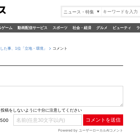
ニュース・特集
&ゲーム
動画配信サービス
スポーツ
社会・経済
グルメ
ビューティ
ラ
悔した事、1位「立地・環境」
コメント