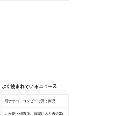
研ナオコ、コンビニで買う商品
元横綱・朝青龍、白鵬翔氏と再会2S