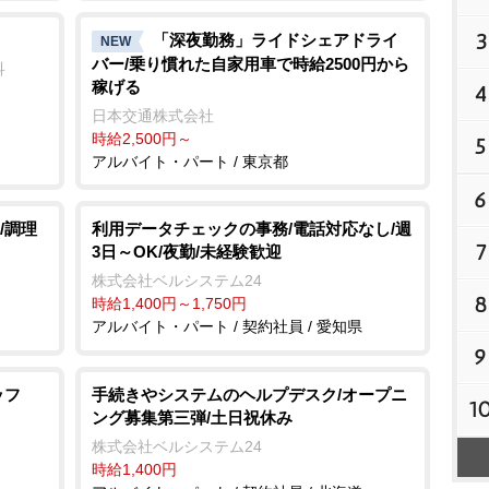
3
「深夜勤務」ライドシェアドライ
NEW
バー/乗り慣れた自家用車で時給2500円から
科
稼げる
4
日本交通株式会社
時給2,500円～
5
アルバイト・パート / 東京都
6
/調理
利用データチェックの事務/電話対応なし/週
7
3日～OK/夜勤/未経験歓迎
株式会社ベルシステム24
8
時給1,400円～1,750円
アルバイト・パート / 契約社員 / 愛知県
9
ッフ
手続きやシステムのヘルプデスク/オープニ
1
ング募集第三弾/土日祝休み
株式会社ベルシステム24
時給1,400円