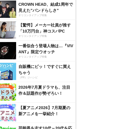
CROWN HEAD、結成1周年で
見えた”バンドらしさ”
オリコンタイアップ特集
【驚愕】メーカー社員が推す
「10万円台」神コスパPC
オリコンタイアップ特集
一番似合う登場人物は…『VIV
ANT』限定ウオッチ
オリコンタイアップ特集
自販機にピッ！ですぐに買え
ちゃう
（PR）ジハンピ
2026年7月夏ドラマも、注目
作＆話題作が勢ぞろい！
【夏アニメ2026】7月期夏の
新アニメを一挙紹介！
芸能界を志す10代～20代を応