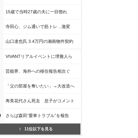
15歳で当時27歳の夫に一目惚れ
寺田心、ジム通いで筋トレ…激変
山口達也氏 3.4万円の湘南物件契約
VIVANTリアルイベントに堺雅人ら
芸能界、海外への移住報告相次ぐ
「父の部屋を奪いたい」→大改造へ
寿美花代さん死去 息子がコメント
0
さらば森田“愛車トラブル”を報告
11位以下を見る