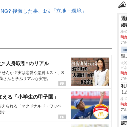
NG? 後悔した事、1位「立地・環境」
通
経
株式
時給
アル
N
理
む“人身取引”のリアル
太
ピ
ませんか？実は恋愛や悪質ホスト、S
時給
海荷さんと学ぶリアルな実態。
アル
利
し
支える「小学生の甲子園」
株式
時給
与えられる「マクドナルド・ワッペ
アル
指す
N
調