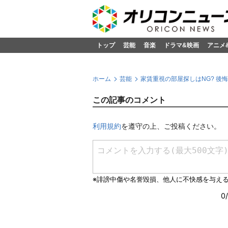
トップ
芸能
音楽
ドラマ&映画
アニメ
ホーム
芸能
家賃重視の部屋探しはNG? 後
この記事のコメント
利用規約
を遵守の上、ご投稿ください。