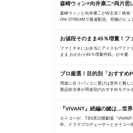
森崎ウィン×向井康二“両片思
森崎ウィンと向井康二がW主演！映画『（L
OM STREAMで最速配信。究極のピュ
お値段そのまま45％増量！フ
ファミチキにお弁当にアイスも!?ファ
まま おかわり45％増量作戦」が今夏
プロ厳選！目的別「おすすめP
用途に合うパソコン選びは意外と難し
製品担当者が用途別のおすすめモデル
『VIVANT』続編の鍵は…世
セイコーが、TBS系日曜劇場『VIVA
作。ドラマプロデューサーとセイコー