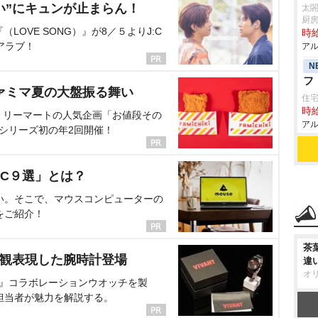
い”にキュンが止まらん！
太
厨
OVE SONG）』が8／５よりJ:C
時給
アラブ！
アル
N
フ
ァミマ夏の大盤振る舞い
住
時給
ミリーマートの人気企画「お値段その
アル
、シリーズ初の年2回開催！
C９選」とは？
い。そこで、マウスコンピューターの
をご紹介！
茶
界観表現した腕時計登場
違
オ
NT』コラボレーションウオッチを製
担当者が魅力を解説する。