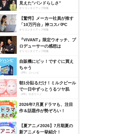
見えた”バンドらしさ”
オリコンタイアップ特集
【驚愕】メーカー社員が推す
「10万円台」神コスパPC
オリコンタイアップ特集
『VIVANT』限定ウオッチ、プ
ロデューサーの感想は
オリコンタイアップ特集
自販機にピッ！ですぐに買え
ちゃう
（PR）ジハンピ
朝1分貼るだけ！ミルクピール
で一日中ずっとうるツヤ肌
（PR）サボリーノ
2026年7月夏ドラマも、注目
作＆話題作が勢ぞろい！
【夏アニメ2026】7月期夏の
新アニメを一挙紹介！