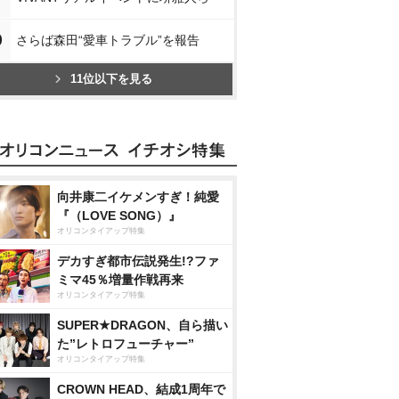
0
さらば森田“愛車トラブル”を報告
11位以下を見る
向井康二イケメンすぎ！純愛
『（LOVE SONG）』
オリコンタイアップ特集
デカすぎ都市伝説発生!?ファ
ミマ45％増量作戦再来
オリコンタイアップ特集
SUPER★DRAGON、自ら描い
た”レトロフューチャー”
オリコンタイアップ特集
CROWN HEAD、結成1周年で