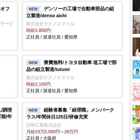
手オフ
デンソーの工場で自動車部品の組
NEW
立製造/denso aichi
ーサービ
株式会社テクノスマイル
時給1,800円
正社員 / 派遣社員 / 愛知県
寮費無料/トヨタ自動車 堤工場で部
NEW
品の組立製造/tutumi
株式会社テクノスマイル
時給2,100円
正社員 / 派遣社員 / 愛知県
/調理
経験者募集「経理職」メンバーク
NEW
能/年
ラス/年間休日125日/研修充実
日伸工業株式会社
月給23万5,000円～28万円
正社員 / 大阪府