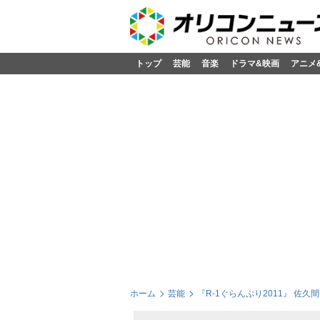
トップ
芸能
音楽
ドラマ&映画
アニメ
ホーム
芸能
『R-1ぐらんぷり2011』 佐