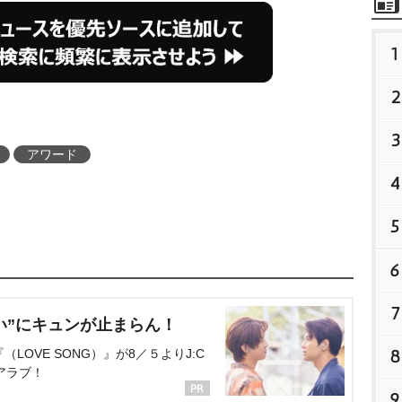
1
2
3
アワード
4
5
6
7
い”にキュンが止まらん！
8
OVE SONG）』が8／５よりJ:C
アラブ！
9