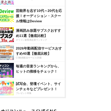
芸能界を志す10代～20代を応
援！オーディション・スクー
ル情報はDeview
漫画読み放題サブスクおすす
め11選【徹底比較】
オリコン顧客満足度ランキング
2026年動画配信サービスおす
すめ40選【徹底比較】
CS動画配信サービス20選
毎週の音楽ランキングから、
ヒットの推移をチェック！
試写会、登壇イベント、サイ
ンチェキなどプレゼント！
プレゼント特集