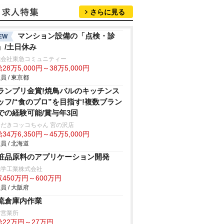
さらに見る
マンション設備の「点検・診
EW
」/土日休み
式会社東急コミュニティー
28万5,000円～38万5,000円
員 / 東京都
ランプリ金賞!焼鳥バルのキッチンス
ッフ/“食のプロ”を目指す!複数ブラン
での経験可能/賞与年3回
だきコッコちゃん 宮の沢店
34万6,350円～45万5,000円
員 / 北海道
粧品原料のアプリケーション開発
化学工業株式会社
450万円～600万円
員 / 大阪府
流倉庫内作業
前営業所
給22万円～27万円