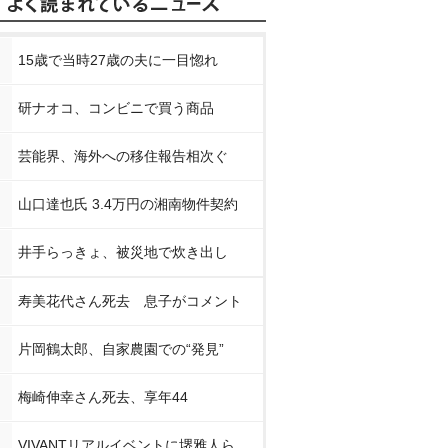
15歳で当時27歳の夫に一目惚れ
研ナオコ、コンビニで買う商品
芸能界、海外への移住報告相次ぐ
山口達也氏 3.4万円の湘南物件契約
井手らっきょ、被災地で炊き出し
寿美花代さん死去 息子がコメント
片岡鶴太郎、自家農園での“発見”
梅崎伸幸さん死去、享年44
VIVANTリアルイベントに堺雅人ら