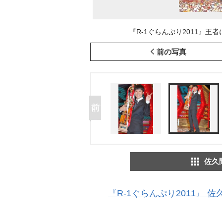
『R-1ぐらんぷり2011』王者に輝
前の写真
佐久
『R-1ぐらんぷり2011』