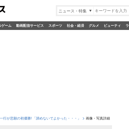
ニュース・特集
&ゲーム
動画配信サービス
スポーツ
社会・経済
グルメ
ビューティ
ラ
久間一行が悲願の初優勝! 「諦めないでよかった・・・」
画像・写真詳細