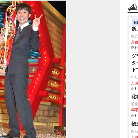
N
断
株
月給
正社
グ
タ
ド
いた
月給
正社
化
堺
年収
正社
物
藤
月