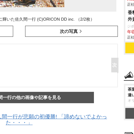
正社
香
外
いた佐久間一行 (C)ORICON DD inc. （2/2枚）
ジ
次の写真
年収
正社
茶
違
間一行の他の画像や記事を見る
オ
 佐久間一行が悲願の初優勝! 「諦めないでよかっ
た・・・」