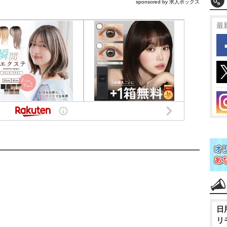
sponsored by 求人ボックス
最
日
リ