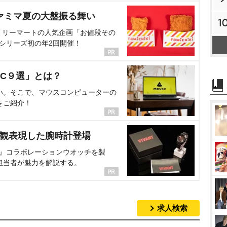
ァミマ夏の大盤振る舞い
1
ミリーマートの人気企画「お値段その
、シリーズ初の年2回開催！
C９選」とは？
い。そこで、マウスコンピューターの
をご紹介！
界観表現した腕時計登場
NT』コラボレーションウオッチを製
担当者が魅力を解説する。
求人検索