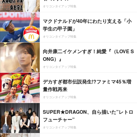
オリコンタイアップ特集
マクドナルドが40年にわたり支える「小
学生の甲子園」
オリコンタイアップ特集
向井康二イケメンすぎ！純愛『（LOVE S
ONG）』
オリコンタイアップ特集
デカすぎ都市伝説発生!?ファミマ45％増
量作戦再来
オリコンタイアップ特集
SUPER★DRAGON、自ら描いた”レトロ
フューチャー”
オリコンタイアップ特集