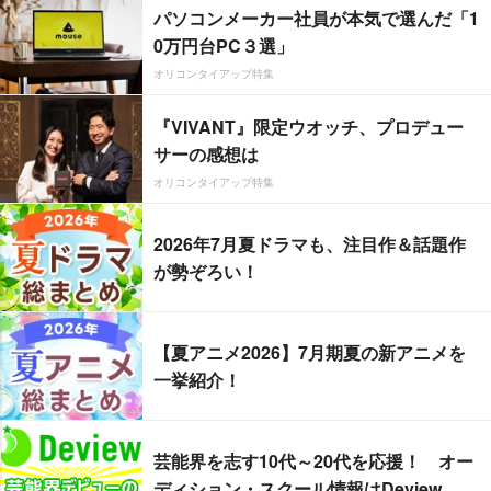
パソコンメーカー社員が本気で選んだ「1
0万円台PC３選」
オリコンタイアップ特集
『VIVANT』限定ウオッチ、プロデュー
サーの感想は
オリコンタイアップ特集
2026年7月夏ドラマも、注目作＆話題作
が勢ぞろい！
【夏アニメ2026】7月期夏の新アニメを
一挙紹介！
芸能界を志す10代～20代を応援！ オー
ディション・スクール情報はDeview