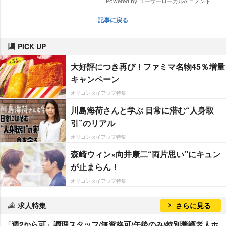
記事に戻る
PICK UP
大好評につき再び！ファミマ名物45％増量
キャンペーン
オリコンタイアップ特集
川島海荷さんと学ぶ 日常に潜む“人身取
引”のリアル
オリコンタイアップ特集
森崎ウィン×向井康二“両片思い”にキュン
が止まらん！
オリコンタイアップ特集
求人特集
さらに見る
「週2から可」調理スタッフ/無資格可/午後のみ/特別養護老人ホ