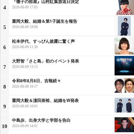
『徹子の部屋』山村紅葉放送日決定
4
2026-08-09 17:05
重岡大毅、結婚＆第1子誕生を報告
5
2026-08-09 18:00
松本伊代、すっぴん披露に驚く声
6
2026-08-09 11:30
大野智「さと島」初のイベント発表
7
2026-08-09 13:15
令和8年8月8日、吉報続々
8
2026-08-08 18:17
重岡大毅＆濵田崇裕、結婚をW発表
9
2026-08-09 18:01
中島歩、出身大学と学部を告白
10
2026-08-09 14:01