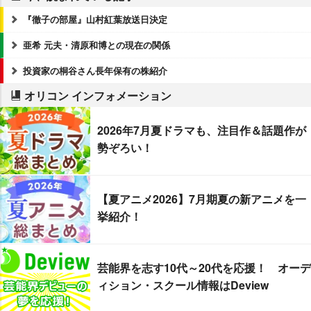
『徹子の部屋』山村紅葉放送日決定
亜希 元夫・清原和博との現在の関係
投資家の桐谷さん長年保有の株紹介
オリコン インフォメーション
2026年7月夏ドラマも、注目作＆話題作が
勢ぞろい！
【夏アニメ2026】7月期夏の新アニメを一
挙紹介！
芸能界を志す10代～20代を応援！ オーデ
ィション・スクール情報はDeview