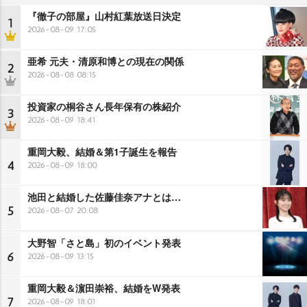
『徹子の部屋』山村紅葉放送日決定
1
2026-08-09 17:05
亜希 元夫・清原和博との現在の関係
2
2026-08-08 08:15
投資家の桐谷さん長年保有の株紹介
3
2026-08-09 18:41
重岡大毅、結婚＆第1子誕生を報告
4
2026-08-09 18:00
池田と結婚した佐藤佳奈アナとは…
5
2026-08-07 20:08
大野智「さと島」初のイベント発表
6
2026-08-09 13:15
重岡大毅＆濵田崇裕、結婚をW発表
7
2026-08-09 18:01