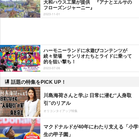
大和ハウス工業が提供 『アナとエルサの
フローズンジャーニー』
2023-11-01
ハーモニーランドに水遊びコンテンツが
続々登場 サンリオたちとライドに乗って
的を狙い撃ち！
2023-07-06
話題の特集をPICK UP！
川島海荷さんと学ぶ 日常に潜む“人身取
引”のリアル
オリコンタイアップ特集
マクドナルドが40年にわたり支える「小学
生の甲子園」