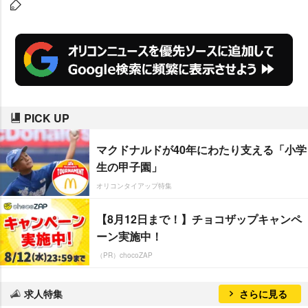
イプのアトラクション。TDSは4
月23日から2012年3月19日まで開
業10周年を記念したアニバーサリ
ーイベントを予定しており、新ア
トラクションで10周年を盛り上げ
ていく。
PICK UP
マクドナルドが40年にわたり支える「小学
生の甲子園」
オリコンタイアップ特集
【8月12日まで！】チョコザップキャンペ
ーン実施中！
（PR）chocoZAP
求人特集
さらに見る