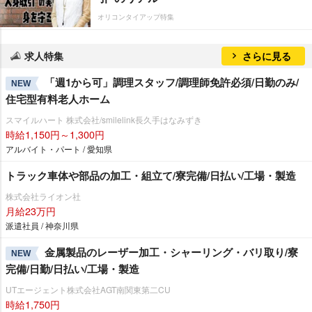
オリコンタイアップ特集
求人特集
さらに見る
「週1から可」調理スタッフ/調理師免許必須/日勤のみ/
NEW
住宅型有料老人ホーム
スマイルハート 株式会社/smilelink長久手はなみずき
時給1,150円～1,300円
アルバイト・パート / 愛知県
トラック車体や部品の加工・組立て/寮完備/日払い/工場・製造
株式会社ライオン社
月給23万円
派遣社員 / 神奈川県
金属製品のレーザー加工・シャーリング・バリ取り/寮
NEW
完備/日勤/日払い/工場・製造
UTエージェント株式会社AGT南関東第二CU
時給1,750円