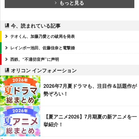
もっと見る
今、読まれている記事
テオくん、加藤乃愛との破局を発表
レインボー池田、佐藤佳奈と電撃婚
西鉄、“不適切音声”に声明
オリコン インフォメーション
2026年7月夏ドラマも、注目作＆話題作が
勢ぞろい！
【夏アニメ2026】7月期夏の新アニメを一
挙紹介！