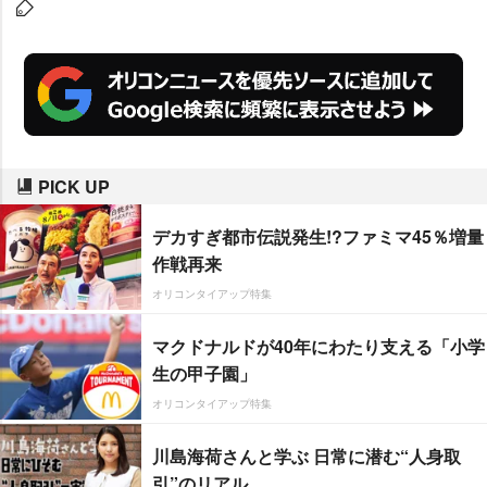
る。
PICK UP
デカすぎ都市伝説発生!?ファミマ45％増量
作戦再来
オリコンタイアップ特集
マクドナルドが40年にわたり支える「小学
生の甲子園」
オリコンタイアップ特集
川島海荷さんと学ぶ 日常に潜む“人身取
引”のリアル