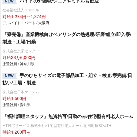
バイトの介護職/シニアやミドルも歓迎
NEW
社会福祉法人スマイル
時給1,274円～1,374円
アルバイト・パート / 大阪府
「寮完備」産業機械向けベアリングの熱処理/研磨/組立/即入寮/
製造・工場/日勤
株式会社京栄センター
月給23万6,000円
派遣社員 / 神奈川県
手のひらサイズの電子部品加工・組立・検査/寮完備/日
NEW
払い/工場・製造
株式会社日本ケイテム
時給1,500円
派遣社員 / 愛知県
「福祉調理スタッフ」無資格可/日勤のみ/住宅型有料老人ホーム
MT居宅サービス 株式会社/住宅型有料老人ホーム 朝日町椿SOUTH
時給1,200円～