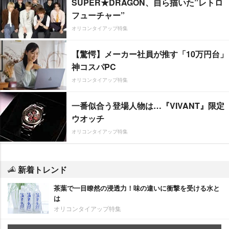
SUPER★DRAGON、自ら描いた”レトロ
フューチャー”
オリコンタイアップ特集
【驚愕】メーカー社員が推す「10万円台」
神コスパPC
オリコンタイアップ特集
一番似合う登場人物は…『VIVANT』限定
ウオッチ
オリコンタイアップ特集
新着トレンド
茶葉で一目瞭然の浸透力！味の違いに衝撃を受ける水と
は
オリコンタイアップ特集