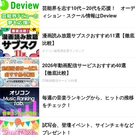
芸能界を志す10代～20代を応援！ オーデ
ィション・スクール情報はDeview
漫画読み放題サブスクおすすめ11選【徹底
比較】
オリコン顧客満足度ランキング
2026年動画配信サービスおすすめ40選
【徹底比較】
CS動画配信サービス20選
毎週の音楽ランキングから、ヒットの推移
をチェック！
試写会、登壇イベント、サインチェキなど
プレゼント！