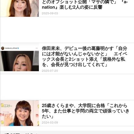
とのオフショット公開「マサの隣で」 『a-
nation』楽しむ2人の姿に反響
2025-09-03
倖田來未、デビュー後の葛藤明かす「自分
には才能がないんじゃないかと」 エイベ
ックス会長と2ショット添え「規格外な私
を、会長が見つけ出してくれて」
2025-07-20
25歳さくらまや、大学院に合格「これから
5年、また仕事と学問の両立で頑張っていき
たい」
2024-03-09