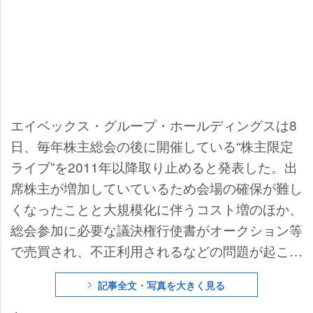
エイベックス・グループ・ホールディングスは8
日、毎年株主総会の後に開催している“株主限定
ライブ”を2011年以降取り止めると発表した。出
席株主が増加していているため会場の確保が難し
くなったことと大規模化に伴うコスト増のほか、
総会参加に必要な議決権行使書がオークション等
で売買され、不正利用されるなどの問題が起こっ
ており「本来あるべき株主総会の運営に支障をき
記事全文・写真を大きく見る
たす状況」(同社)になっているためと説明してい