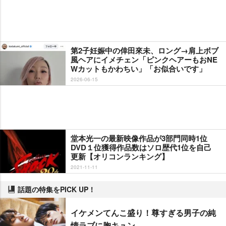
第2子妊娠中の倖田來未、ロング→肩上ボブ
風ヘアにイメチェン「ピンクヘアーもおNE
Wカットもかわちい」「お似合いです」
2026-06-15
堂本光一の最新映像作品が3部門同時1位
DVD１位獲得作品数はソロ歴代1位を自己
更新【オリコンランキング】
2021-11-11
話題の特集をPICK UP！
イケメンてんこ盛り！尊すぎる男子の純
情ラブに胸キュン