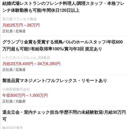
結婚式場レストランのフレンチ料理人/調理スタッフ・本格フレ
ンチ体験勤務も可能/年間休日120日以上
宮の森フランセス教会
月給25万円～26万円
正社員 / 北海道
グランプリ金賞を受賞する焼鳥バルのホールスタッフ/年収600
万円超も可能!/有給取得率100%/賞与年3回 規定あり
いただきコッコちゃん 北8条店
月給23万8,400円～34万6,350円
正社員 / 北海道
製造品質マネジメント/フルフレックス・リモートあり
小林製薬株式会社
年収500万円～1,000万円
正社員 / 大阪府
退去立会・室内チェック担当/学歴不問の未経験歓迎/月給30万円
可
株式会社東舟