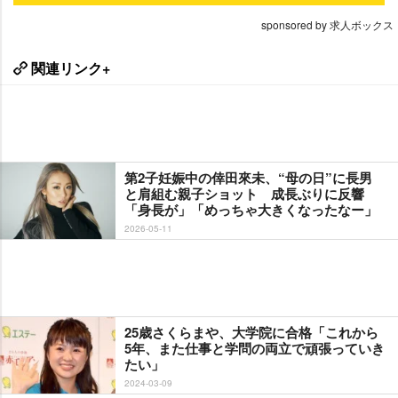
sponsored by 求人ボックス
関連リンク+
第2子妊娠中の倖田來未、“母の日”に長男
と肩組む親子ショット 成長ぶりに反響
「身長が」「めっちゃ大きくなったなー」
2026-05-11
25歳さくらまや、大学院に合格「これから
5年、また仕事と学問の両立で頑張っていき
たい」
2024-03-09