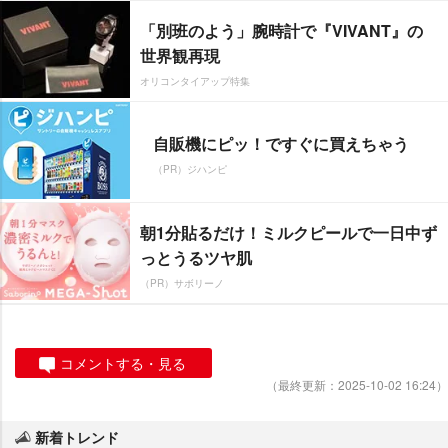
「別班のよう」腕時計で『VIVANT』の
世界観再現
オリコンタイアップ特集
自販機にピッ！ですぐに買えちゃう
（PR）ジハンピ
朝1分貼るだけ！ミルクピールで一日中ず
っとうるツヤ肌
（PR）サボリーノ
コメントする・見る
（最終更新：2025-10-02 16:24）
新着トレンド