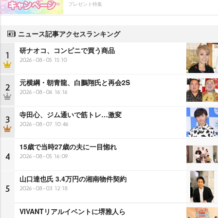
プレゼント特集
ニュース記事アクセスランキング
研ナオコ、コンビニで買う商品
1
2026-08-05 15:10
元横綱・朝青龍、白鵬翔氏と再会2S
2
2026-08-06 16:16
寺田心、ジム通いで筋トレ…激変
3
2026-08-07 10:46
15歳で当時27歳の夫に一目惚れ
4
2026-08-05 16:09
山口達也氏 3.4万円の湘南物件契約
5
2026-08-03 12:18
VIVANTリアルイベントに堺雅人ら