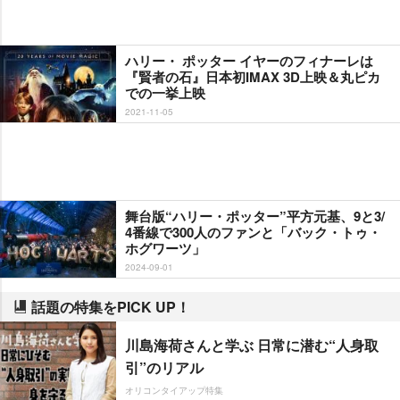
ハリー・ ポッター イヤーのフィナーレは
『賢者の石』日本初IMAX 3D上映＆丸ピカ
での一挙上映
2021-11-05
舞台版“ハリー・ポッター”平方元基、9と3/
4番線で300人のファンと「バック・トゥ・
ホグワーツ」
2024-09-01
話題の特集をPICK UP！
川島海荷さんと学ぶ 日常に潜む“人身取
引”のリアル
オリコンタイアップ特集