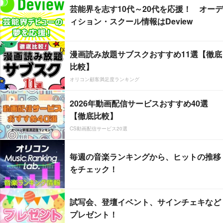
芸能界を志す10代～20代を応援！ オーデ
ィション・スクール情報はDeview
漫画読み放題サブスクおすすめ11選【徹底
比較】
オリコン顧客満足度ランキング
2026年動画配信サービスおすすめ40選
【徹底比較】
CS動画配信サービス20選
毎週の音楽ランキングから、ヒットの推移
をチェック！
試写会、登壇イベント、サインチェキなど
プレゼント！