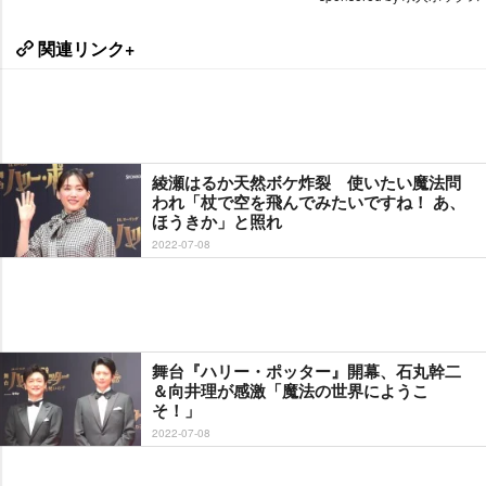
関連リンク+
綾瀬はるか天然ボケ炸裂 使いたい魔法問
われ「杖で空を飛んでみたいですね！ あ、
ほうきか」と照れ
2022-07-08
舞台『ハリー・ポッター』開幕、石丸幹二
＆向井理が感激「魔法の世界にようこ
そ！」
2022-07-08