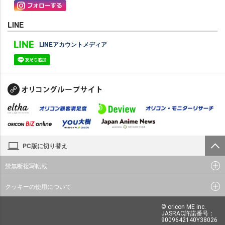
LINE
LINEアカウントメディア
PC版に切り替え
禁無断複写転載
クッキーの使用について
© oricon ME inc.
JASRAC許諾番号：
9009642140Y38026