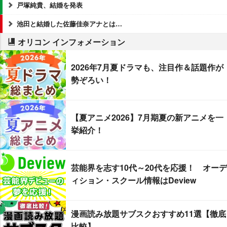
戸塚純貴、結婚を発表
池田と結婚した佐藤佳奈アナとは…
オリコン インフォメーション
2026年7月夏ドラマも、注目作＆話題作が
勢ぞろい！
【夏アニメ2026】7月期夏の新アニメを一
挙紹介！
芸能界を志す10代～20代を応援！ オーデ
ィション・スクール情報はDeview
漫画読み放題サブスクおすすめ11選【徹底
比較】