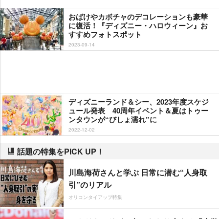
おばけやカボチャのデコレーションも豪華
に復活！『ディズニー・ハロウィーン』お
すすめフォトスポット
2023-09-14
ディズニーランド＆シー、2023年度スケジ
ュール発表 40周年イベント＆夏はトゥー
ンタウンが“びしょ濡れ”に
2022-12-02
話題の特集をPICK UP！
川島海荷さんと学ぶ 日常に潜む“人身取
引”のリアル
オリコンタイアップ特集