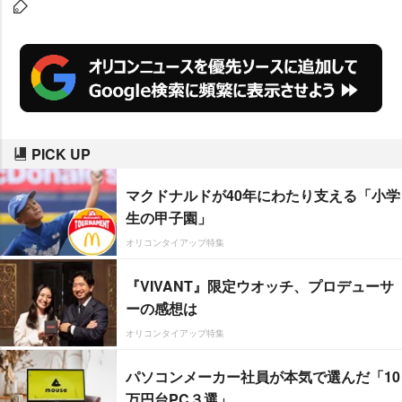
今年は新たにパレードを展開。ま
た、東京ディズニーランド(TDL)
では新しいパレード『ディズニ
ー・ハロウィーンストリート“ウェ
ルカム・トゥ・スプキーヴィル”』
を実施する。
PICK UP
マクドナルドが40年にわたり支える「小学
生の甲子園」
オリコンタイアップ特集
『VIVANT』限定ウオッチ、プロデューサ
ーの感想は
オリコンタイアップ特集
パソコンメーカー社員が本気で選んだ「10
万円台PC３選」