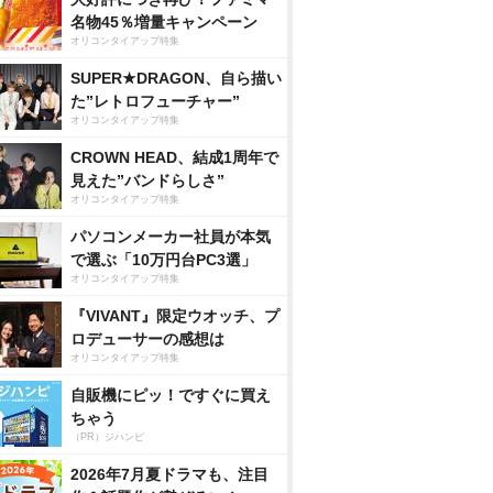
名物45％増量キャンペーン
オリコンタイアップ特集
SUPER★DRAGON、自ら描い
た”レトロフューチャー”
オリコンタイアップ特集
CROWN HEAD、結成1周年で
見えた”バンドらしさ”
オリコンタイアップ特集
パソコンメーカー社員が本気
で選ぶ「10万円台PC3選」
オリコンタイアップ特集
『VIVANT』限定ウオッチ、プ
ロデューサーの感想は
オリコンタイアップ特集
自販機にピッ！ですぐに買え
ちゃう
（PR）ジハンピ
2026年7月夏ドラマも、注目