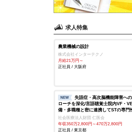
求人特集
農業機械の設計
株式会社インターテクノ
月給21万円～
正社員 / 大阪府
失語症・高次脳機能障害への
NEW
ローチを深化/言語聴覚士院内VF・V
備・多職種と密に連携してSTの専門
求できる環境
社会医療法人財団 仁医会
年収350万2,800円～470万2,800円
正社員 / 東京都