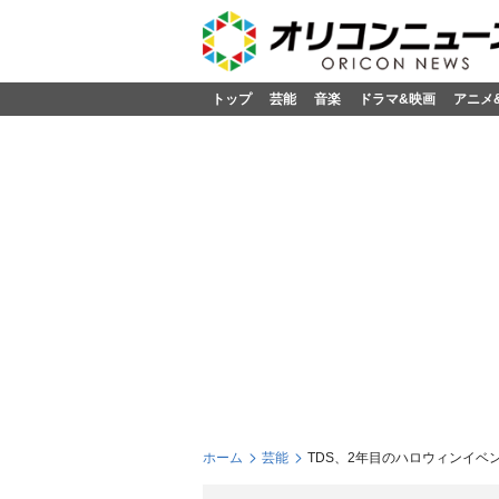
トップ
芸能
音楽
ドラマ&映画
アニメ
ホーム
芸能
TDS、2年目のハロウィンイベ