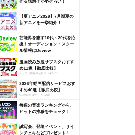
作＆話題作が勢ぞろい！
【夏アニメ2026】7月期夏の
新アニメを一挙紹介！
芸能界を志す10代～20代を応
援！オーディション・スクー
ル情報はDeview
漫画読み放題サブスクおすす
め11選【徹底比較】
オリコン顧客満足度ランキング
2026年動画配信サービスおす
すめ40選【徹底比較】
CS動画配信サービス20選
毎週の音楽ランキングから、
ヒットの推移をチェック！
試写会、登壇イベント、サイ
ンチェキなどプレゼント！