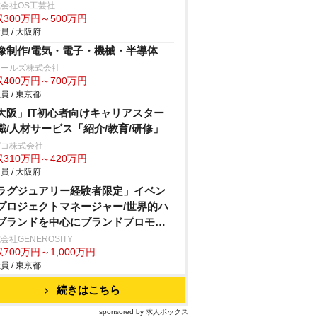
会社OS工芸社
300万円～500万円
員 / 大阪府
像制作/電気・電子・機械・半導体
ィールズ株式会社
400万円～700万円
員 / 東京都
大阪」IT初心者向けキャリアスター
職/人材サービス「紹介/教育/研修」
デコ株式会社
310万円～420万円
員 / 大阪府
ラグジュアリー経験者限定」イベン
プロジェクトマネージャー/世界的ハ
ブランドを中心にブランドプロモー
ョン/広告・デザイン・イベント
会社GENEROSITY
700万円～1,000万円
員 / 東京都
続きはこちら
sponsored by 求人ボックス