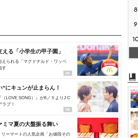
8
9
1
支える「小学生の甲子園」
与えられる「マクドナルド・ワッペ
指す
い”にキュンが止まらん！
OVE SONG）』が8／５よりJ:C
アラブ！
ァミマ夏の大盤振る舞い
ミリーマートの人気企画「お値段その