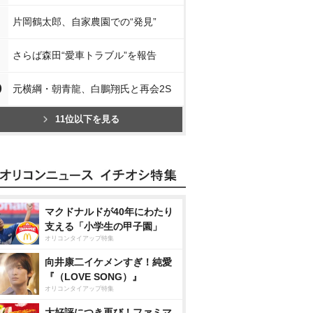
片岡鶴太郎、自家農園での“発見”
さらば森田“愛車トラブル”を報告
0
元横綱・朝青龍、白鵬翔氏と再会2S
11位以下を見る
マクドナルドが40年にわたり
支える「小学生の甲子園」
オリコンタイアップ特集
向井康二イケメンすぎ！純愛
『（LOVE SONG）』
オリコンタイアップ特集
大好評につき再び！ファミマ