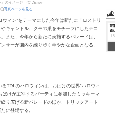
』のイメージ (C)Disney
写真ページを見る
ロウィン”をテーマにした今年は新たに「ロストリ
茶
ャやキャンドル、クモの巣をモチーフにしたデコ
違
オ
る。また、今年から新たに実施するパレードは、
ダンサーが園内を練り歩く華やかな企画となる。
いるTDLのハロウィンは、おばけの世界“ハロウィ
おばけが主宰するパーティに参加したミッキーマ
で繰り広げる新パレードのほか、トリックアート
新たに登場する。