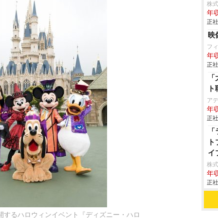
株式
年収
正社
映
フ
年収
正社
「
ト
ア
年収
正社
「
ト
イ
シ
株式
年収
正社
開するハロウィンイベント『ディズニー・ハロ