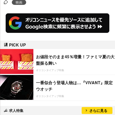
し遂げた。
映画
PICK UP
お値段そのまま45％増量！ファミマ夏の大
盤振る舞い
オリコンタイアップ特集
一番似合う登場人物は…『VIVANT』限定
ウオッチ
オリコンタイアップ特集
求人特集
さらに見る