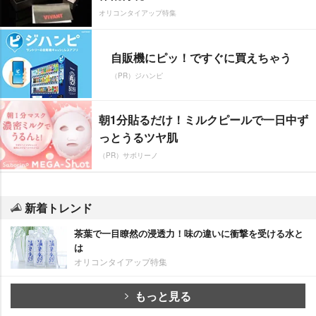
オリコンタイアップ特集
自販機にピッ！ですぐに買えちゃう
（PR）ジハンピ
朝1分貼るだけ！ミルクピールで一日中ず
っとうるツヤ肌
（PR）サボリーノ
新着トレンド
茶葉で一目瞭然の浸透力！味の違いに衝撃を受ける水と
は
オリコンタイアップ特集
もっと見る