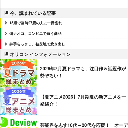
今、読まれている記事
15歳で当時27歳の夫に一目惚れ
研ナオコ、コンビニで買う商品
井手らっきょ、被災地で炊き出し
オリコン インフォメーション
2026年7月夏ドラマも、注目作＆話題作が
勢ぞろい！
【夏アニメ2026】7月期夏の新アニメを一
挙紹介！
芸能界を志す10代～20代を応援！ オーデ