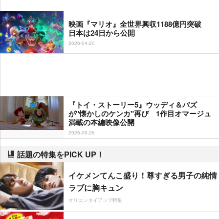
映画『マリオ』全世界興収1188億円突破
日本は24日から公開
2026-04-20
『トイ・ストーリー5』ウッディ＆バズ
が"懐かしのケンカ"再び 1作目オマージュ
満載の本編映像公開
2026-06-26
話題の特集をPICK UP！
イケメンてんこ盛り！尊すぎる男子の純情
ラブに胸キュン
オリコンタイアップ特集