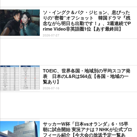
ソ・イングク＆パク・ジヒョン、息ぴった
りの“密着”オフショット 韓国ドラマ『残
念ながら明日も出勤です！』、3週連続でP
rime Video非英語圏1位【あす最終回】
2026-07-27
TOEIC、世界各国・地域別の平均スコア発
表 日本のL&Rは564点【各国・地域の一
覧あり】
2026-07-16
サッカーW杯「日本vsオランダ」6・15早
朝に試合開始 実況アナは？NHKが公式プロ
フィール紹介【今大会の放送予定一覧あ