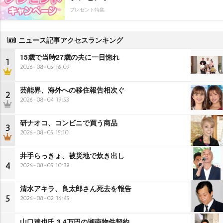
プレゼント特集
ニュース記事アクセスランキング
15歳で当時27歳の夫に一目惚れ
1
2026-08-05 16:09
芸能界、海外への移住報告相次ぐ
2
2026-08-04 19:53
研ナオコ、コンビニで買う商品
3
2026-08-05 15:10
井手らっきょ、被災地で炊き出し
4
2026-08-05 10:39
清水アキラ、良太郎さん死去を報告
5
2026-08-02 16:45
山口達也氏 3.4万円の湘南物件契約