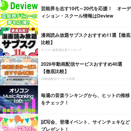
芸能界を志す10代～20代を応援！ オーデ
ィション・スクール情報はDeview
漫画読み放題サブスクおすすめ11選【徹底
比較】
オリコン顧客満足度ランキング
2026年動画配信サービスおすすめ40選
【徹底比較】
CS動画配信サービス20選
毎週の音楽ランキングから、ヒットの推移
をチェック！
試写会、登壇イベント、サインチェキなど
プレゼント！