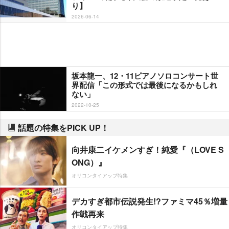
り】
2026-06-14
坂本龍一、12・11ピアノソロコンサート世
界配信「この形式では最後になるかもしれ
ない」
2022-10-25
話題の特集をPICK UP！
向井康二イケメンすぎ！純愛『（LOVE S
ONG）』
オリコンタイアップ特集
デカすぎ都市伝説発生!?ファミマ45％増量
作戦再来
オリコンタイアップ特集