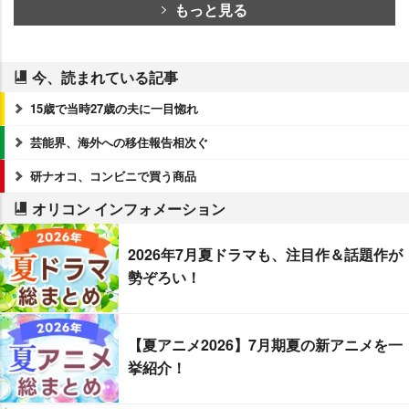
もっと見る
今、読まれている記事
15歳で当時27歳の夫に一目惚れ
芸能界、海外への移住報告相次ぐ
研ナオコ、コンビニで買う商品
オリコン インフォメーション
2026年7月夏ドラマも、注目作＆話題作が
勢ぞろい！
【夏アニメ2026】7月期夏の新アニメを一
挙紹介！