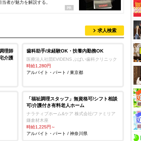
担当者が魅力を解説する。
求人検索
/調理師
歯科助手/未経験OK・扶養内勤務OK
居宅介護
医療法人社団EVIDENS ぶばい歯科クリニック
時給1,280円
アルバイト・パート / 東京都
「福祉調理スタッフ」無資格可/シフト相談
可/介護付き有料老人ホーム
ナラティブホーム&ケア 株式会社/ファミリア
鎌倉材木座
時給1,225円～
アルバイト・パート / 神奈川県