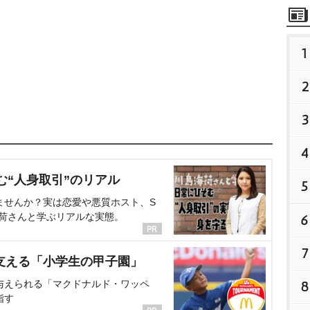
1
2
3
4
む“人身取引”のリアル
5
ませんか？実は恋愛や悪質ホスト、S
海荷さんと学ぶリアルな実態。
6
7
支える「小学生の甲子園」
与えられる「マクドナルド・ワッペ
8
指す