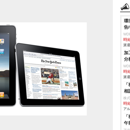
環
告
WD
時給
派遣
加
分
WD
時給
派遣
「
相
株
時給
アル
「
午