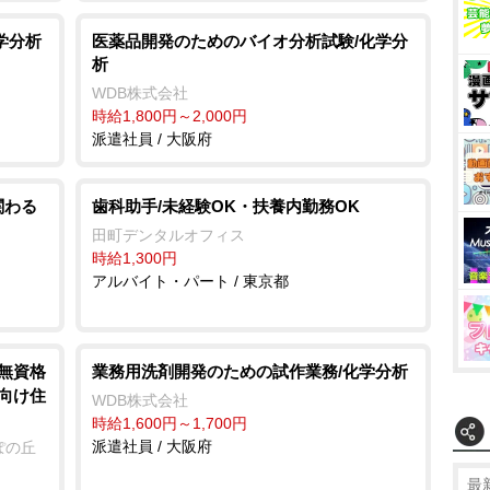
学分析
医薬品開発のためのバイオ分析試験/化学分
析
WDB株式会社
時給1,800円～2,000円
派遣社員 / 大阪府
関わる
歯科助手/未経験OK・扶養内勤務OK
田町デンタルオフィス
時給1,300円
アルバイト・パート / 東京都
/無資格
業務用洗剤開発のための試作業務/化学分析
者向け住
WDB株式会社
時給1,600円～1,700円
派遣社員 / 大阪府
ぽの丘
最