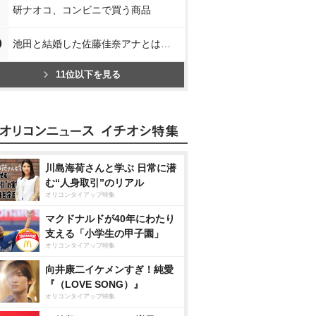
研ナオコ、コンビニで買う商品
0
池田と結婚した佐藤佳奈アナとは…
11位以下を見る
川島海荷さんと学ぶ 日常に潜
む“人身取引”のリアル
オリコンタイアップ特集
マクドナルドが40年にわたり
支える「小学生の甲子園」
オリコンタイアップ特集
向井康二イケメンすぎ！純愛
『（LOVE SONG）』
オリコンタイアップ特集