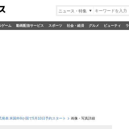
ニュース・特集
&ゲーム
動画配信サービス
スポーツ
社会・経済
グルメ
ビューティ
ラ
正式発表 米国外9か国で5月10日予約スタート
画像・写真詳細