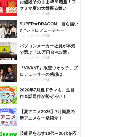
お値段そのまま45％増量！フ
ァミマ夏の大盤振る舞い
オリコンタイアップ特集
SUPER★DRAGON、自ら描い
た”レトロフューチャー”
オリコンタイアップ特集
パソコンメーカー社員が本気
で選ぶ「10万円台PC3選」
オリコンタイアップ特集
『VIVANT』限定ウオッチ、プ
ロデューサーの感想は
オリコンタイアップ特集
2026年7月夏ドラマも、注目
作＆話題作が勢ぞろい！
【夏アニメ2026】7月期夏の
新アニメを一挙紹介！
芸能界を志す10代～20代を応