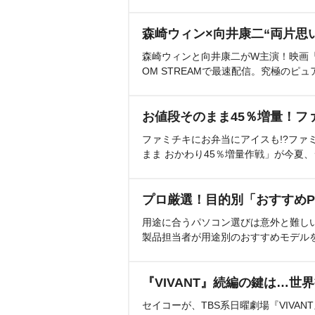
森崎ウィン×向井康二“両片思
森崎ウィンと向井康二がW主演！映画『（L
OM STREAMで最速配信。究極のピュ
お値段そのまま45％増量！フ
ファミチキにお弁当にアイスも!?ファ
まま おかわり45％増量作戦」が今夏
プロ厳選！目的別「おすすめP
用途に合うパソコン選びは意外と難し
製品担当者が用途別のおすすめモデル
『VIVANT』続編の鍵は…世
セイコーが、TBS系日曜劇場『VIVA