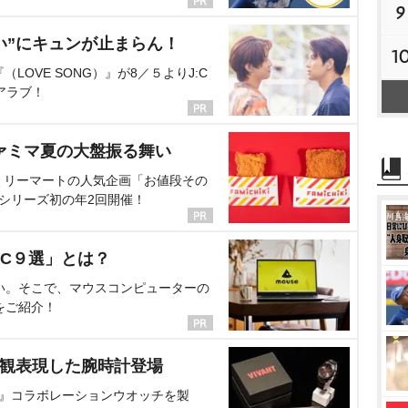
9
い”にキュンが止まらん！
1
OVE SONG）』が8／５よりJ:C
アラブ！
ァミマ夏の大盤振る舞い
ミリーマートの人気企画「お値段その
、シリーズ初の年2回開催！
C９選」とは？
い。そこで、マウスコンピューターの
をご紹介！
界観表現した腕時計登場
NT』コラボレーションウオッチを製