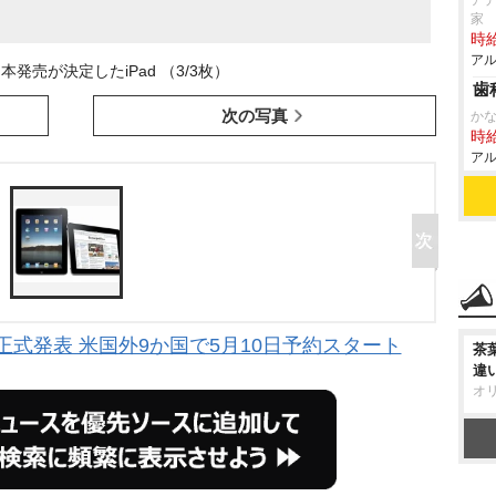
アデ
家
時給
アル
本発売が決定したiPad （3/3枚）
歯
次の写真
か
時給
アル
と正式発表 米国外9か国で5月10日予約スタート
茶
違
オ