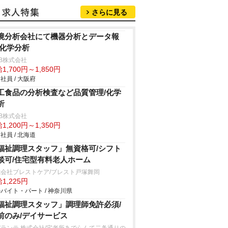
さらに見る
境分析会社にて機器分析とデータ報
/化学分析
B株式会社
1,700円～1,850円
社員 / 大阪府
工食品の分析検査など品質管理/化学
析
B株式会社
1,200円～1,350円
社員 / 北海道
福祉調理スタッフ」無資格可/シフト
談可/住宅型有料老人ホーム
式会社ブレストケア/ブレスト戸塚舞岡
1,225円
バイト・パート / 神奈川県
福祉調理スタッフ」調理師免許必須/
前のみ/デイサービス