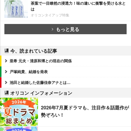
茶葉で一目瞭然の浸透力！味の違いに衝撃を受ける水と
は
オリコンタイアップ特集
もっと見る
今、読まれている記事
亜希 元夫・清原和博との現在の関係
戸塚純貴、結婚を発表
池田と結婚した佐藤佳奈アナとは…
オリコン インフォメーション
2026年7月夏ドラマも、注目作＆話題作が
勢ぞろい！