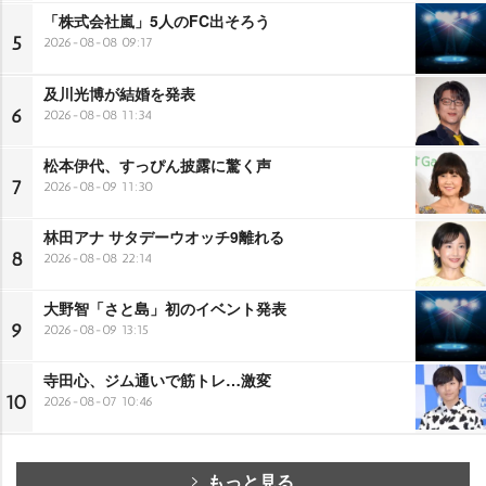
「株式会社嵐」5人のFC出そろう
5
2026-08-08 09:17
及川光博が結婚を発表
6
2026-08-08 11:34
松本伊代、すっぴん披露に驚く声
7
2026-08-09 11:30
林田アナ サタデーウオッチ9離れる
8
2026-08-08 22:14
大野智「さと島」初のイベント発表
9
2026-08-09 13:15
寺田心、ジム通いで筋トレ…激変
10
2026-08-07 10:46
もっと見る