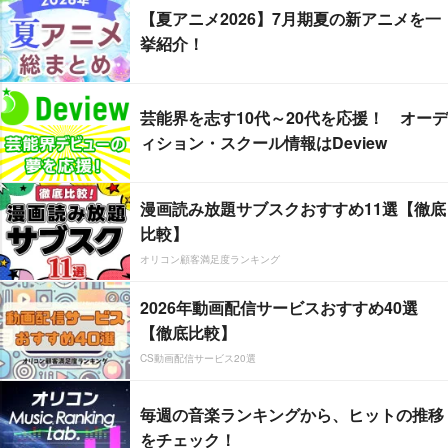
【夏アニメ2026】7月期夏の新アニメを一
挙紹介！
芸能界を志す10代～20代を応援！ オーデ
ィション・スクール情報はDeview
漫画読み放題サブスクおすすめ11選【徹底
比較】
オリコン顧客満足度ランキング
2026年動画配信サービスおすすめ40選
【徹底比較】
CS動画配信サービス20選
毎週の音楽ランキングから、ヒットの推移
をチェック！