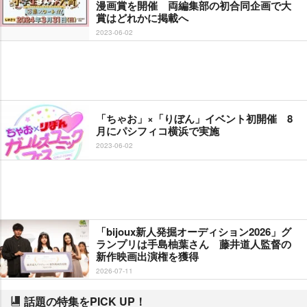
漫画賞を開催 両編集部の初合同企画で大
賞はどれかに掲載へ
2023-06-02
「ちゃお」×「りぼん」イベント初開催 8
月にパシフィコ横浜で実施
2023-06-02
「bijoux新人発掘オーディション2026」グ
ランプリは手島柚葉さん 藤井道人監督の
新作映画出演権を獲得
2026-07-11
話題の特集をPICK UP！