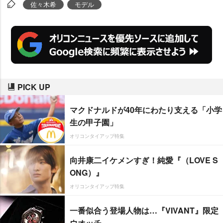
ーい! あんなに有名な方に描いて
佐々木希
モデル
もらえるなんて。私よりぜんぜん
可愛く描いてもらって嬉しい。い
つも見られる寝室に飾ります」と
感激の面持ち。また好みのタイプ
の漫画キャラクターについて
PICK UP
「『NANA』だったら、ノブみた
いなタイプが好きです」と笑顔で
マクドナルドが40年にわたり支える「小学
語った。
生の甲子園」
オリコンタイアップ特集
向井康二イケメンすぎ！純愛『（LOVE S
ONG）』
オリコンタイアップ特集
一番似合う登場人物は…『VIVANT』限定
ウオッチ