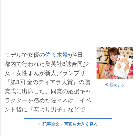
モデルで女優の
佐々木希
が4日、
都内で行われた集英社8誌合同少
女・女性まんが新人グランプリ
『第3回 金のティアラ大賞』の贈
拡大する
賞式に出席した。同賞の応援キャ
ラクターを務めた佐々木は、イベ
ント後に『花より男子』などで人
気の漫画家・神尾葉子氏が描いた
記事全文・写真を大きく見る
自身の似顔絵を贈られると「すご