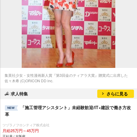
集英社少女・女性漫画新人賞『第3回金のティアラ大賞』贈賞式に出席した
佐々木希 (C)ORICON DD inc.
求人特集
さらに見る
「施工管理アシスタント」未経験歓迎/IT×建設で働き方改
NEW
革
ツヅラノフロンティア株式会社
月給25万円～45万円
正社員 / 大阪府