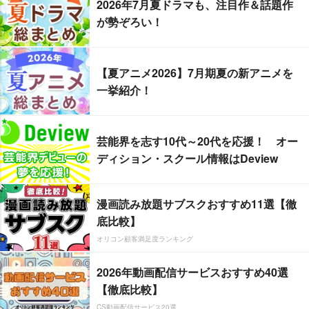
2026年7月夏ドラマも、注目作＆話題作
が勢ぞろい！
【夏アニメ2026】7月期夏の新アニメを
一挙紹介！
芸能界を志す10代～20代を応援！ オー
ディション・スクール情報はDeview
漫画読み放題サブスクおすすめ11選【徹
底比較】
オリコン顧客満足度ランキング
2026年動画配信サービスおすすめ40選
【徹底比較】
CS動画配信サービス20選