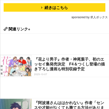
続きはこちら
sponsored by 求人ボックス
関連リンク+
『花より男子』作者・神尾葉子、初のエ
ッセイ集発売決定 F4＆つくし登場の描
き下ろし漫画も特別収録予定
2025-10-07
『阿波連さんははかれない』作者「セン
スや才能がなくても勝てる方法がありま