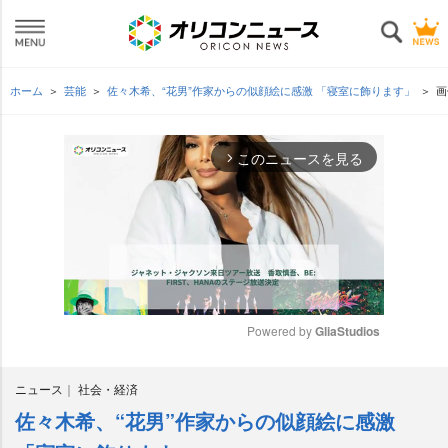
ホーム
芸能
佐々木希、“花男”作家からの似顔絵に感激 「寝室に飾ります」
画
このニュースを見る
arrow_forward_ios
Powered by 
GliaStudios
M
ニュース
社会・経済
u
t
佐々木希、“花男”作家からの似顔絵に感激
e