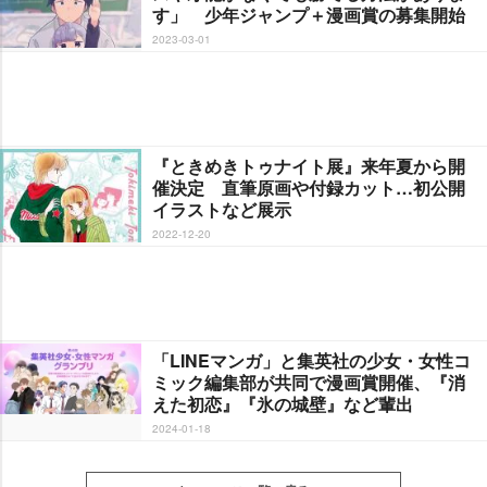
す」 少年ジャンプ＋漫画賞の募集開始
2023-03-01
『ときめきトゥナイト展』来年夏から開
催決定 直筆原画や付録カット…初公開
イラストなど展示
2022-12-20
「LINEマンガ」と集英社の少女・女性コ
ミック編集部が共同で漫画賞開催、『消
えた初恋』『氷の城壁』など輩出
2024-01-18