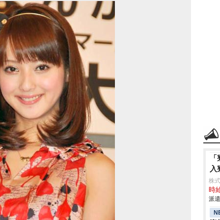
「
入
株
時給
派遣
N