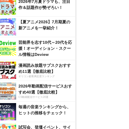
2026年7月夏ドラマも、注目
作＆話題作が勢ぞろい！
【夏アニメ2026】7月期夏の
新アニメを一挙紹介！
芸能界を志す10代～20代を応
援！オーディション・スクー
ル情報はDeview
漫画読み放題サブスクおすす
め11選【徹底比較】
オリコン顧客満足度ランキング
2026年動画配信サービスおす
すめ40選【徹底比較】
CS動画配信サービス20選
毎週の音楽ランキングから、
ヒットの推移をチェック！
試写会、登壇イベント、サイ