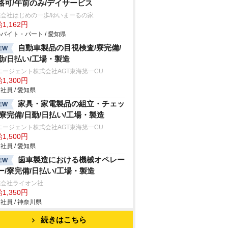
格可/午前のみ/デイサービス
会社はじめの一歩/ゆいまーるの家
1,162円
バイト・パート / 愛知県
自動車製品の目視検査/寮完備/
EW
勤/日払い/工場・製造
エージェント株式会社AGT東海第一CU
1,300円
社員 / 愛知県
家具・家電製品の組立・チェッ
EW
/寮完備/日勤/日払い/工場・製造
エージェント株式会社AGT東海第一CU
1,500円
社員 / 愛知県
歯車製造における機械オペレー
EW
ー/寮完備/日払い/工場・製造
式会社ライオン社
1,350円
社員 / 神奈川県
続きはこちら