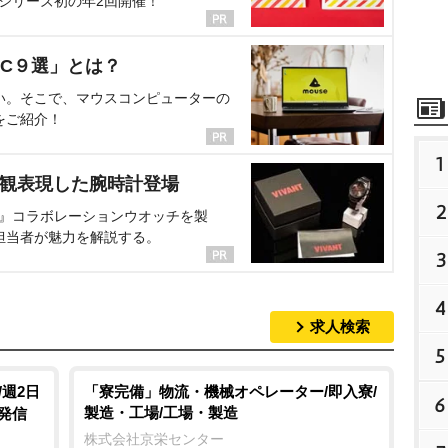
、シリーズ初の年2回開催！
C９選」とは？
い。そこで、マウスコンピューターの
をご紹介！
1
界観表現した腕時計登場
2
NT』コラボレーションウオッチを製
担当者が魅力を解説する。
3
4
求人検索
5
/週2日
「寮完備」物流・機械オペレーター/即入寮/
6
製造・工場/工場・製造
発信
株式会社京栄センター