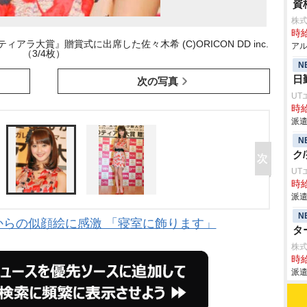
資
株式
時給
ラ大賞』贈賞式に出席した佐々木希 (C)ORICON DD inc.
アル
（3/4枚）
N
日
次の写真
UT
時給
派遣
N
ク
UT
時給
派遣
N
からの似顔絵に感激 「寝室に飾ります」
タ
株
時給
派遣