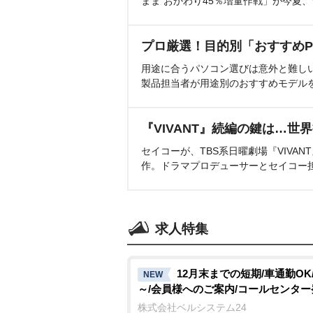
まま おかわり45％増量作戦」が今夏
プロ厳選！目的別「おすすめP
用途に合うパソコン選びは意外と難し
製品担当者が用途別のおすすめモデル
『VIVANT』続編の鍵は…世
セイコーが、TBS系日曜劇場『VIVA
作。ドラマプロデューサーとセイコー
求人特集
12月末までの短期/車通勤OK
NEW
～/会員様へのご案内/コールセンター
株式会社ベルシステム24