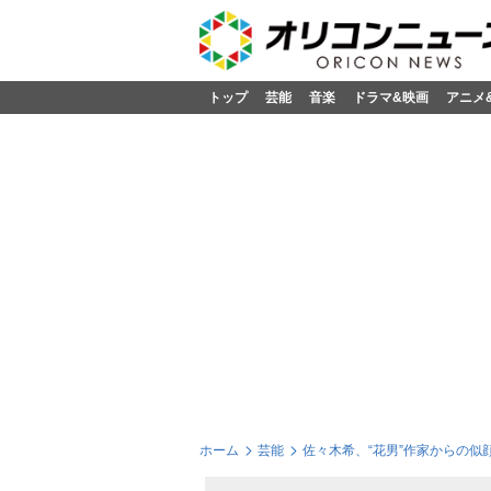
トップ
芸能
音楽
ドラマ&映画
アニメ
ホーム
芸能
佐々木希、“花男”作家からの似