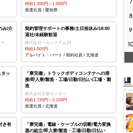
7
時給1,200円～1,500円
派遣社員 / 愛知県
8
のみ/介
契約管理サポートの事務/土日祝休み/18:00
9
退社/未経験歓迎
リー
株式会社ベルシステム24
1
時給1,500円
アルバイト・パート / 契約社員 / 北海道
スタッ
「寮完備」トラックボディコンテナへの溶
接/即入寮/製造・工場/日勤/日払い/工場・製
造
株式会社京栄センター
時給1,720円～2,150円
派遣社員 / 北海道
付き有
「寮完備」電線・ケーブルの切断/電力変換
器の組立/即入寮/製造・工場/日勤/日払い