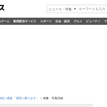
ニュース・特集
&ゲーム
動画配信サービス
スポーツ
社会・経済
グルメ
ビューティ
ラ
顔絵に感激 「寝室に飾ります」
画像・写真詳細