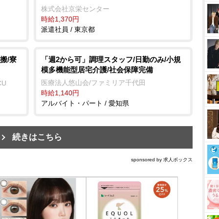
株式会社京栄センター
時給1,370円
派遣社員 / 東京都
搬/寮
「週2から可」調理スタッフ/日勤のみ/小規
模多機能型居宅介護/社会保障完備
医療法人悠山会/ファミリア千代田
CU
時給1,140円
アルバイト・パート / 愛知県
続きはこちら
sponsored by 求人ボックス