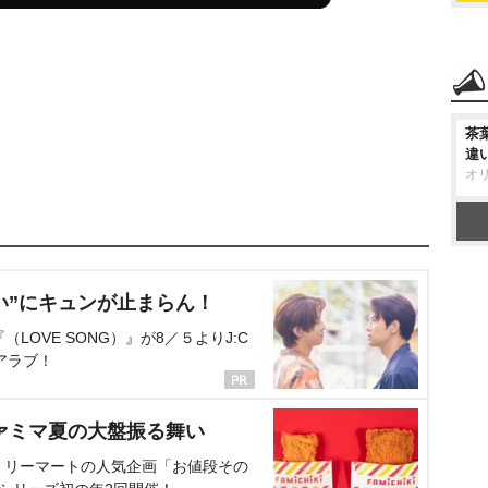
茶
違
オ
い”にキュンが止まらん！
OVE SONG）』が8／５よりJ:C
アラブ！
ァミマ夏の大盤振る舞い
ミリーマートの人気企画「お値段その