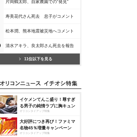
片岡鶴太郎、自家農園での“発見”
寿美花代さん死去 息子がコメント
松本潤、熊本地震被災地へコメント
0
清水アキラ、良太郎さん死去を報告
11位以下を見る
イケメンてんこ盛り！尊すぎ
る男子の純情ラブに胸キュン
オリコンタイアップ特集
大好評につき再び！ファミマ
名物45％増量キャンペーン
オリコンタイアップ特集