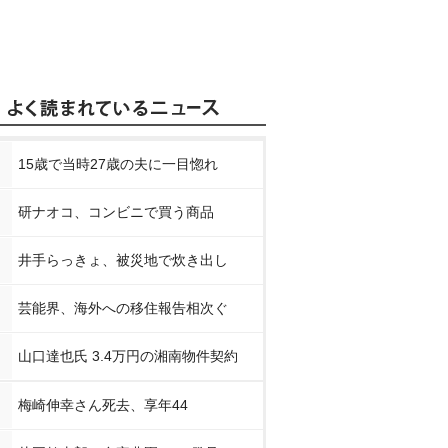
15歳で当時27歳の夫に一目惚れ
研ナオコ、コンビニで買う商品
井手らっきょ、被災地で炊き出し
芸能界、海外への移住報告相次ぐ
山口達也氏 3.4万円の湘南物件契約
梅崎伸幸さん死去、享年44