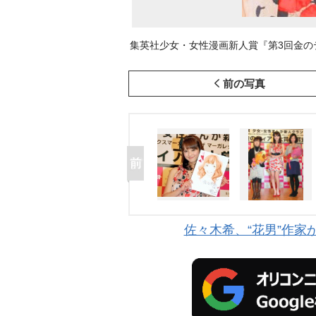
集英社少女・女性漫画新人賞『第3回金のティア
前の写真
佐々木希、“花男”作家