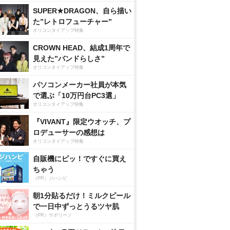
SUPER★DRAGON、自ら描い
た”レトロフューチャー”
オリコンタイアップ特集
CROWN HEAD、結成1周年で
見えた”バンドらしさ”
オリコンタイアップ特集
パソコンメーカー社員が本気
で選ぶ「10万円台PC3選」
オリコンタイアップ特集
『VIVANT』限定ウオッチ、プ
ロデューサーの感想は
オリコンタイアップ特集
自販機にピッ！ですぐに買え
ちゃう
（PR）ジハンピ
朝1分貼るだけ！ミルクピール
で一日中ずっとうるツヤ肌
（PR）サボリーノ