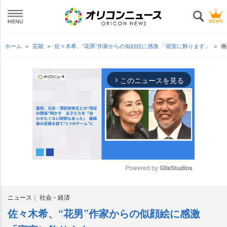
ホーム
芸能
佐々木希、“花男”作家からの似顔絵に感激 「寝室に飾ります」
画
このニュースを見る
arrow_forward_ios
Powered by 
GliaStudios
M
ニュース
社会・経済
u
t
佐々木希、“花男”作家からの似顔絵に感激
e