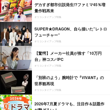
デカすぎ都市伝説発生!?ファミマ45％増
量作戦再来
オリコンタイアップ特集
SUPER★DRAGON、自ら描いた”レトロ
フューチャー”
オリコンタイアップ特集
【驚愕】メーカー社員が推す「10万円
台」神コスパPC
オリコンタイアップ特集
「別班のよう」腕時計で『VIVANT』の
世界観再現
オリコンタイアップ特集
2026年7月夏ドラマも、注目作＆話題作
が勢ぞろい！