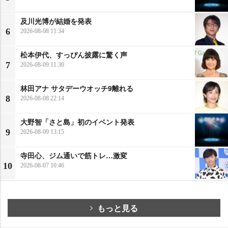
及川光博が結婚を発表
6
2026-08-08 11:34
松本伊代、すっぴん披露に驚く声
7
2026-08-09 11:30
林田アナ サタデーウオッチ9離れる
8
2026-08-08 22:14
大野智「さと島」初のイベント発表
9
2026-08-09 13:15
寺田心、ジム通いで筋トレ…激変
10
2026-08-07 10:46
もっと見る