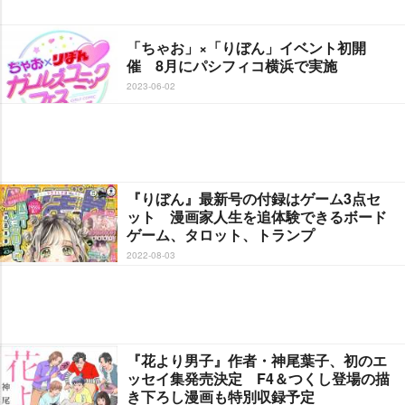
「ちゃお」×「りぼん」イベント初開
催 8月にパシフィコ横浜で実施
2023-06-02
『りぼん』最新号の付録はゲーム3点セ
ット 漫画家人生を追体験できるボード
ゲーム、タロット、トランプ
2022-08-03
『花より男子』作者・神尾葉子、初のエ
ッセイ集発売決定 F4＆つくし登場の描
き下ろし漫画も特別収録予定