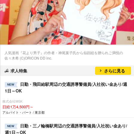
人気漫画『花より男子』の作者・神尾葉子氏から似顔絵を贈られご満悦の
佐々木希 (C)ORICON DD inc.
求人特集
さらに見る
日勤・飛田給駅周辺の交通誘導警備員/入社祝い金あり/週
NEW
1日～OK
株式会社MSK
日給1万4,500円～
アルバイト・パート / 東京都
日勤・三ノ輪橋駅周辺の交通誘導警備員/入社祝い金あり/
NEW
週1日～OK