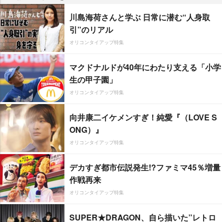
川島海荷さんと学ぶ 日常に潜む“人身取
引”のリアル
オリコンタイアップ特集
マクドナルドが40年にわたり支える「小学
生の甲子園」
オリコンタイアップ特集
向井康二イケメンすぎ！純愛『（LOVE S
ONG）』
オリコンタイアップ特集
デカすぎ都市伝説発生!?ファミマ45％増量
作戦再来
オリコンタイアップ特集
SUPER★DRAGON、自ら描いた”レトロ