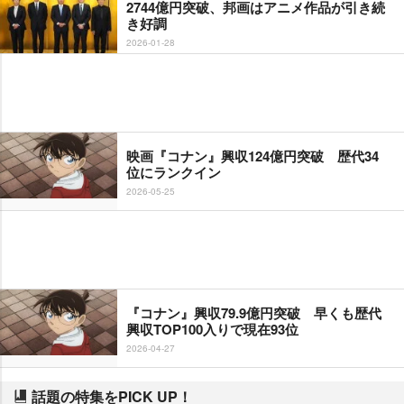
2744億円突破、邦画はアニメ作品が引き続
き好調
2026-01-28
映画『コナン』興収124億円突破 歴代34
位にランクイン
2026-05-25
『コナン』興収79.9億円突破 早くも歴代
興収TOP100入りで現在93位
2026-04-27
話題の特集をPICK UP！