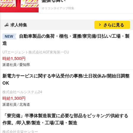
オリコンタイアップ特集
求人特集
さらに見る
自動車製品の集荷・梱包・運搬/寮完備/日払い/工場・製
NEW
造
UTエージェント株式会社AGT東海第一CU
時給1,500円
派遣社員 / 愛知県
新電力サービスに関する申込受付の事務/土日祝休み/開始日調整
OK
株式会社ベルシステム24
時給1,300円
派遣社員 / 北海道
「寮完備」半導体製造装置に必要な部品をピッキング/供給する
作業。/即入寮/製造・工場/工場・製造
株式会社京栄センター