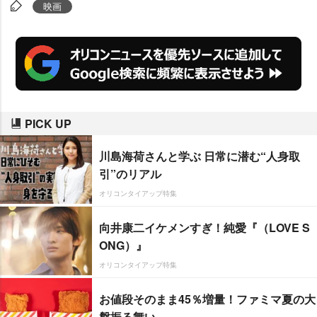
で最高記録を2年連続で更新。対
映画
する洋画は公開本数74本減のな
か、興収は2001年以降では最低の
成績だった前年実績から約100億
円増となる887.3億円を記録した
が、2年連続で洋画のシェアを邦
PICK UP
画が上回った。
川島海荷さんと学ぶ 日常に潜む“人身取
引”のリアル
オリコンタイアップ特集
向井康二イケメンすぎ！純愛『（LOVE S
ONG）』
オリコンタイアップ特集
お値段そのまま45％増量！ファミマ夏の大
盤振る舞い