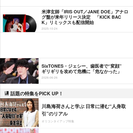
米津玄師「IRIS OUT／JANE DOE」アナロ
グ盤が来年リリース決定 「KICK BAC
K」リミックスも配信開始
2025-10-24
SixTONES・ジェシー、歯医者で“変顔”
ギリギリを攻めて危機に「危なかった」
2026-06-26
話題の特集をPICK UP！
川島海荷さんと学ぶ 日常に潜む“人身取
引”のリアル
オリコンタイアップ特集