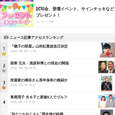
試写会、登壇イベント、サインチェキなど
プレゼント！
プレゼント特集
ニュース記事アクセスランキング
『徹子の部屋』山村紅葉放送日決定
1
2026-08-09 17:05
亜希 元夫・清原和博との現在の関係
2
2026-08-08 08:15
投資家の桐谷さん長年保有の株紹介
3
2026-08-09 18:41
東尾理子 夫＆子と家族5人でゴルフ
4
2026-08-10 13:05
“Nクールおじさん”清水伸が結婚