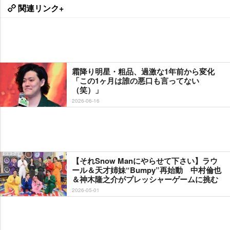
関連リンク+
霜降り明星・粗品、過激な1年前から変化
「この1ヶ月は誰の悪口も言ってない
（笑）」
2026-06-16
【それSnow Manにやらせて下さい】ラウ
ール＆天才姉妹“Bumpy”再始動 中村倫也
＆神木隆之介がプレッシャーゲームに挑む
2026-05-01