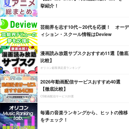
挙紹介！
芸能界を志す10代～20代を応援！ オーデ
ィション・スクール情報はDeview
漫画読み放題サブスクおすすめ11選【徹底
比較】
オリコン顧客満足度ランキング
2026年動画配信サービスおすすめ40選
【徹底比較】
CS動画配信サービス20選
毎週の音楽ランキングから、ヒットの推移
をチェック！