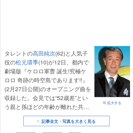
タレントの
高田純次
(62)と人気子
役の
松元環季
(10)が12日、都内で
劇場版『ケロロ軍曹 誕生!究極ケ
ロロ 奇跡の時空島であります!!』
(2月27日公開)のオープニング曲を
収録した。会見では“52歳差”とい
拡大する
う親と孫ほどの年齢が離れた共演
に高田は「最初は高校生って聞い
記事全文・写真を大きく見る
た。小さい子だね～! 歌、芝居、