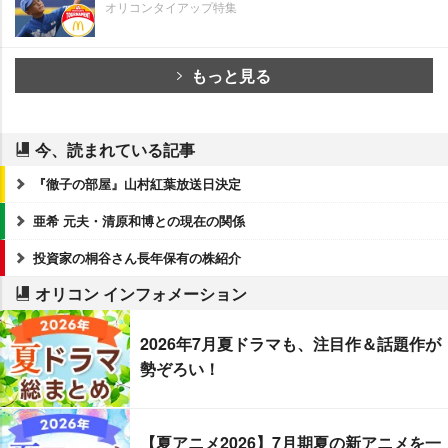
オリコンタイアップ特集
もっと見る
今、読まれている記事
『徹子の部屋』山村紅葉放送日決定
亜希 元夫・清原和博との現在の関係
投資家の桐谷さん長年保有の株紹介
オリコン インフォメーション
2026年7月夏ドラマも、注目作＆話題作が
勢ぞろい！
【夏アニメ2026】7月期夏の新アニメを一