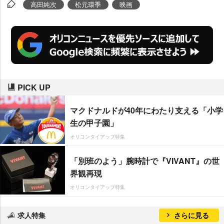
その次はマジックをやるの?」と
高田純次
松元環季
映画
テキトー発言を連発。ただ、レコ
ーディングの話題になった途端、
真面目な表情になり「テキトーだ
ったら引っぱたかれる! 入れ込ん
でやりましたよ」とマジメな面も
PICK UP
みせた。
マクドナルドが40年にわたり支える「小学
生の甲子園」
オリコンタイアップ特集
「別班のよう」腕時計で『VIVANT』の世
界観再現
オリコンタイアップ特集
求人特集
さらに見る