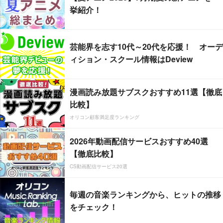
挙紹介！
芸能界を志す10代～20代を応援！ オーデ
ィション・スクール情報はDeview
漫画読み放題サブスクおすすめ11選【徹底
比較】
オリコン顧客満足度ランキング
2026年動画配信サービスおすすめ40選
【徹底比較】
CS動画配信サービス20選
毎週の音楽ランキングから、ヒットの推移
をチェック！