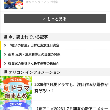
オリコンタイアップ特集
もっと見る
今、読まれている記事
『徹子の部屋』山村紅葉放送日決定
亜希 元夫・清原和博との現在の関係
投資家の桐谷さん長年保有の株紹介
オリコン インフォメーション
2026年7月夏ドラマも、注目作＆話題作が
勢ぞろい！
【夏アニメ2026】7月期夏の新アニメを一