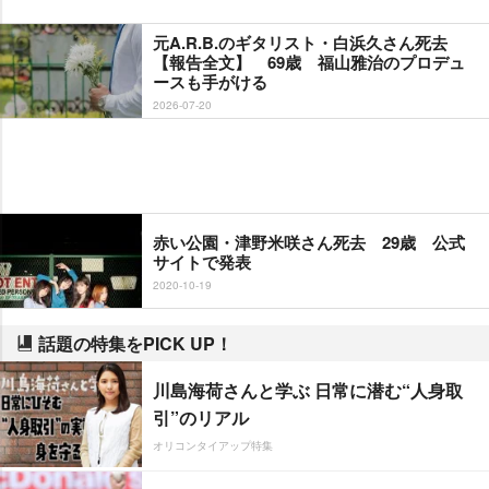
元A.R.B.のギタリスト・白浜久さん死去
【報告全文】 69歳 福山雅治のプロデュ
ースも手がける
2026-07-20
赤い公園・津野米咲さん死去 29歳 公式
サイトで発表
2020-10-19
話題の特集をPICK UP！
川島海荷さんと学ぶ 日常に潜む“人身取
引”のリアル
オリコンタイアップ特集