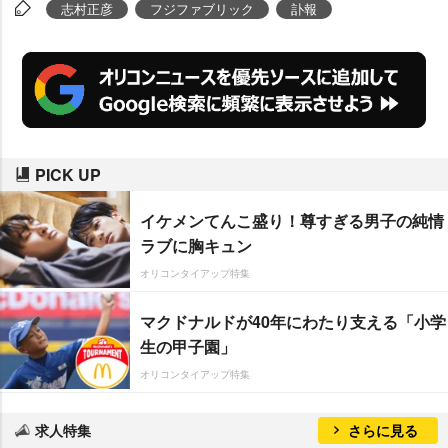
予定。
志村正彦
フジファブリック
訃報
PICK UP
イケメンてんこ盛り！尊すぎる男子の純情
ラブに胸キュン
オリコンタイアップ特集
マクドナルドが40年にわたり支える「小学
生の甲子園」
オリコンタイアップ特集
求人特集
さらに見る