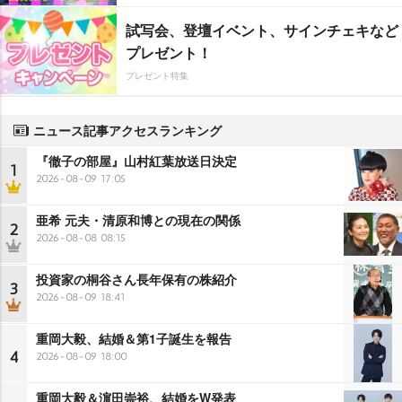
試写会、登壇イベント、サインチェキなど
プレゼント！
プレゼント特集
ニュース記事アクセスランキング
『徹子の部屋』山村紅葉放送日決定
1
2026-08-09 17:05
亜希 元夫・清原和博との現在の関係
2
2026-08-08 08:15
投資家の桐谷さん長年保有の株紹介
3
2026-08-09 18:41
重岡大毅、結婚＆第1子誕生を報告
4
2026-08-09 18:00
重岡大毅＆濵田崇裕、結婚をW発表