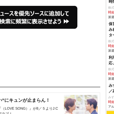
時
株
時給
派遣
保
み
タ
株
時給
派遣
利
応
株式
時給
派遣
み
／
み
い”にキュンが止まらん！
時給
アル
OVE SONG）』が8／５よりJ:C
アラブ！