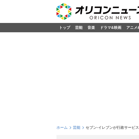
トップ
芸能
音楽
ドラマ&映画
アニメ
ホーム
芸能
セブン-イレブンが行政サービ