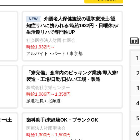
介護老人保健施設の理学療法士/認
NEW
知症リハに携われる/時給1932円・日曜休み/
生活期リハで専門性UP
社会医療法人財団 仁医会
時給1,932円～
アルバイト・パート / 東京都
1
2
「寮完備」倉庫内のピッキング業務/即入寮/
製造・工場/日勤/日払い/工場・製造
3
株式会社京栄センター
時給1,086円～1,358円
派遣社員 / 北海道
4
5
ー/土
歯科助手/未経験OK・ブランクOK
医療法人社団聖功会
6
時給1,300円～1,500円