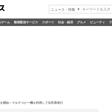
ニュース・特集
&ゲーム
動画配信サービス
スポーツ
社会・経済
グルメ
ビューティ
ラ
スを開始～マルチコピー機を利用して住民票発行