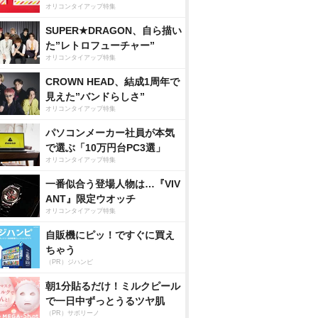
オリコンタイアップ特集
SUPER★DRAGON、自ら描い
た”レトロフューチャー”
オリコンタイアップ特集
CROWN HEAD、結成1周年で
見えた”バンドらしさ”
オリコンタイアップ特集
パソコンメーカー社員が本気
で選ぶ「10万円台PC3選」
オリコンタイアップ特集
一番似合う登場人物は…『VIV
ANT』限定ウオッチ
オリコンタイアップ特集
自販機にピッ！ですぐに買え
ちゃう
（PR）ジハンピ
朝1分貼るだけ！ミルクピール
で一日中ずっとうるツヤ肌
（PR）サボリーノ