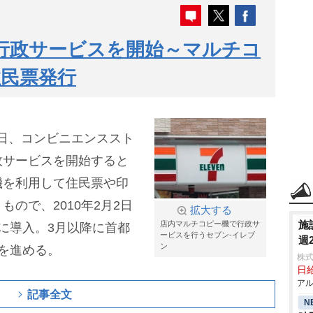
行政サービスを開始～マルチコ
民票発行
1日、コンビニエンススト
政サービスを開始すると
機を利用して住民票や印
ので、2010年2月2日
拡大する
施
店内マルチコピー機で行政サ
に導入。3月以降に首都
ービスを行うセブン-イレブ
週
ン
を進める。
株
日給
アル
記事全文
N