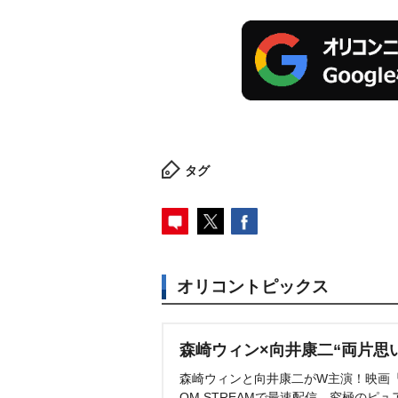
タグ
オリコントピックス
森崎ウィン×向井康二“両片思
森崎ウィンと向井康二がW主演！映画『（L
OM STREAMで最速配信。究極のピュ