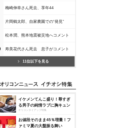
梅崎伸幸さん死去、享年44
片岡鶴太郎、自家農園での“発見”
松本潤、熊本地震被災地へコメント
0
寿美花代さん死去 息子がコメント
11位以下を見る
イケメンてんこ盛り！尊すぎ
る男子の純情ラブに胸キュン
オリコンタイアップ特集
お値段そのまま45％増量！フ
ァミマ夏の大盤振る舞い