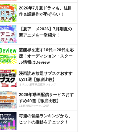
2026年7月夏ドラマも、注目
作＆話題作が勢ぞろい！
【夏アニメ2026】7月期夏の
新アニメを一挙紹介！
芸能界を志す10代～20代を応
援！オーディション・スクー
ル情報はDeview
漫画読み放題サブスクおすす
め11選【徹底比較】
オリコン顧客満足度ランキング
2026年動画配信サービスおす
すめ40選【徹底比較】
CS動画配信サービス20選
毎週の音楽ランキングから、
ヒットの推移をチェック！