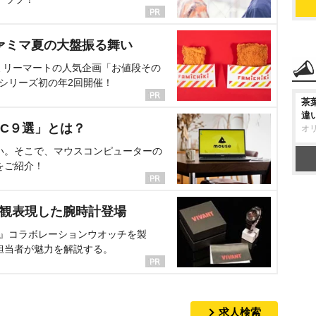
ァミマ夏の大盤振る舞い
ミリーマートの人気企画「お値段その
、シリーズ初の年2回開催！
茶
違
C９選」とは？
オ
い。そこで、マウスコンピューターの
をご紹介！
界観表現した腕時計登場
NT』コラボレーションウオッチを製
担当者が魅力を解説する。
求人検索