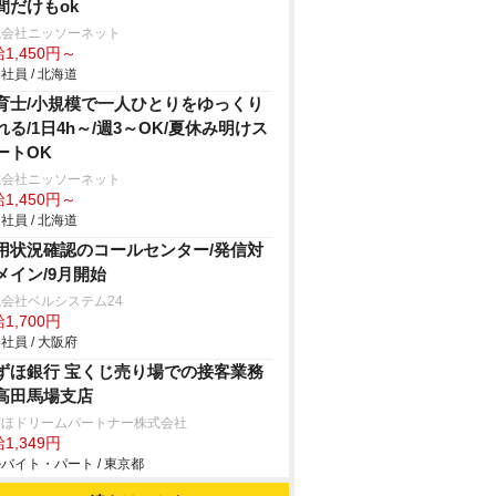
間だけもok
式会社ニッソーネット
1,450円～
社員 / 北海道
育士/小規模で一人ひとりをゆっくり
れる/1日4h～/週3～OK/夏休み明けス
ートOK
式会社ニッソーネット
1,450円～
社員 / 北海道
用状況確認のコールセンター/発信対
メイン/9月開始
会社ベルシステム24
1,700円
社員 / 大阪府
ずほ銀行 宝くじ売り場での接客業務
高田馬場支店
ずほドリームパートナー株式会社
1,349円
バイト・パート / 東京都