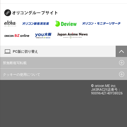
PC版に切り替え
禁無断複写転載
クッキーの使用について
© oricon ME inc.
JASRAC許諾番号：
9009642140Y38026