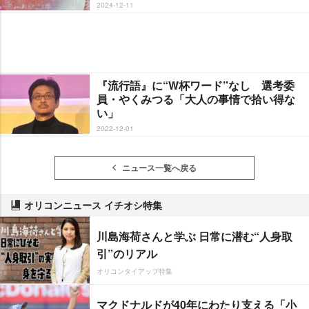
2024-12-11
『流行語』に“W杯ワード”なし 選考委
員・やくみつる「大人の事情で拾い得な
い」
2022-12-01
ニュース一覧へ戻る
オリコンニュース イチオシ特集
川島海荷さんと学ぶ 日常に潜む“人身取
引”のリアル
オリコンタイアップ特集
マクドナルドが40年にわたり支える「小