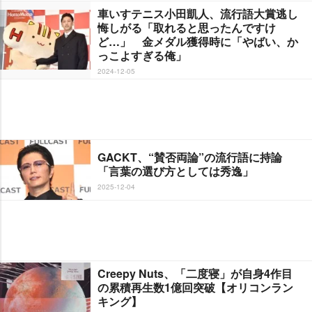
車いすテニス小田凱人、流行語大賞逃し
悔しがる「取れると思ったんですけ
ど…」 金メダル獲得時に「やばい、か
っこよすぎる俺」
2024-12-05
GACKT、“賛否両論”の流行語に持論
「言葉の選び方としては秀逸」
2025-12-04
Creepy Nuts、「二度寝」が自身4作目
の累積再生数1億回突破【オリコンラン
キング】