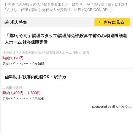
野村克也氏が数々の名語録を生み出した「ぼやき」が『流行語大賞』にTOP1
0入りし、代理で妻の沙知代夫人が授賞式に出席 (C)ORICON DD inc.
求人特集
さらに見る
「週3から可」調理スタッフ/調理師免許必須/午前のみ/特別養護老
人ホーム/社会保障完備
社会福祉法人志楽園福祉会/特別養護老人ホーム 藤岡の楽園
時給1,190円
アルバイト・パート / 愛知県
歯科助手/扶養内勤務OK・駅チカ
上荻歯科医院
時給1,400円～1,800円
アルバイト・パート / 東京都
sponsored by 求人ボックス