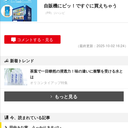
自販機にピッ！ですぐに買えちゃう
（PR）ジハンピ
コメントする・見る
（最終更新：2025-10-02 16:24）
新着トレンド
茶葉で一目瞭然の浸透力！味の違いに衝撃を受ける水と
は
オリコンタイアップ特集
もっと見る
今、読まれている記事
田中みな実、うっかりネタバレ