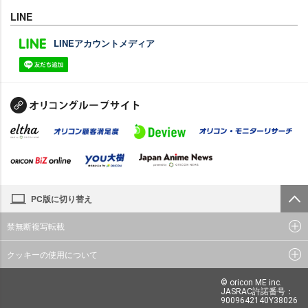
LINE
LINEアカウントメディア
PC版に切り替え
禁無断複写転載
クッキーの使用について
© oricon ME inc.
JASRAC許諾番号：
9009642140Y38026