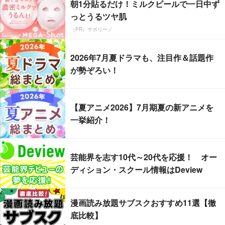
朝1分貼るだけ！ミルクピールで一日中ず
っとうるツヤ肌
（PR）サボリーノ
2026年7月夏ドラマも、注目作＆話題作
が勢ぞろい！
【夏アニメ2026】7月期夏の新アニメを
一挙紹介！
芸能界を志す10代～20代を応援！ オー
ディション・スクール情報はDeview
漫画読み放題サブスクおすすめ11選【徹
底比較】