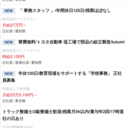
「 事務スタッフ 」/年間休日125日/残業ほぼなし
NEW
株式会社アイチテクノ
月給27万円～
正社員 / 愛知県
寮費無料/トヨタ自動車 堤工場で部品の組立製造/tutumi
NEW
株式会社テクノスマイル
時給2,100円
正社員 / 派遣社員 / 愛知県
年休120日/教育現場をサポートする「学校事務」 正社
NEW
員募集
学校法人三幸学園
月給23万3,100円～
正社員 / 東京都
トラック整備士/2級整備士歓迎/残業月5h以内/賞与年2回/17時退
社の日あり
大日自動車株式会社