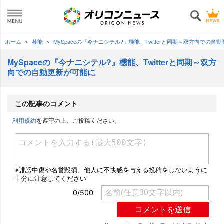
ホーム
芸能
MySpaceの『今ナニシテル?』機能、Twitterと同期～双方向での自
MySpaceの『今ナニシテル?』機能、Twitterと同期～双方
向での自動更新が可能に
この記事のコメント
利用規約
を遵守の上、ご投稿ください。