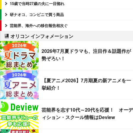
15歳で当時27歳の夫に一目惚れ
研ナオコ、コンビニで買う商品
芸能界、海外への移住報告相次ぐ
オリコン インフォメーション
2026年7月夏ドラマも、注目作＆話題作が
勢ぞろい！
【夏アニメ2026】7月期夏の新アニメを一
挙紹介！
芸能界を志す10代～20代を応援！ オーデ
ィション・スクール情報はDeview