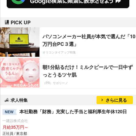
PICK UP
パソコンメーカー社員が本気で選んだ「10
万円台PC３選」
オリコンタイアップ特集
朝1分貼るだけ！ミルクピールで一日中ず
っとうるツヤ肌
（PR）サボリーノ
求人特集
さらに見る
本社勤務「財務」充実した手当と福利厚生年休120日
NEW
一建設株式会社
月給35万円～
正社員 / 東京都