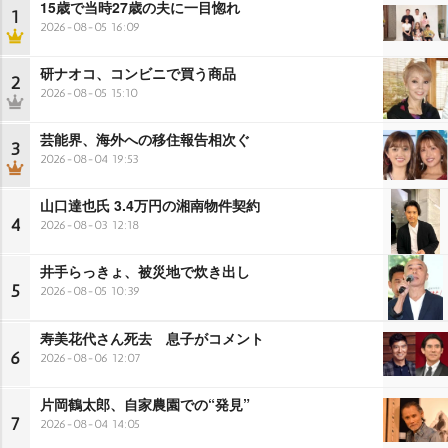
15歳で当時27歳の夫に一目惚れ
1
2026-08-05 16:09
研ナオコ、コンビニで買う商品
2
2026-08-05 15:10
芸能界、海外への移住報告相次ぐ
3
2026-08-04 19:53
山口達也氏 3.4万円の湘南物件契約
4
2026-08-03 12:18
井手らっきょ、被災地で炊き出し
5
2026-08-05 10:39
寿美花代さん死去 息子がコメント
6
2026-08-06 12:07
片岡鶴太郎、自家農園での“発見”
7
2026-08-04 14:05