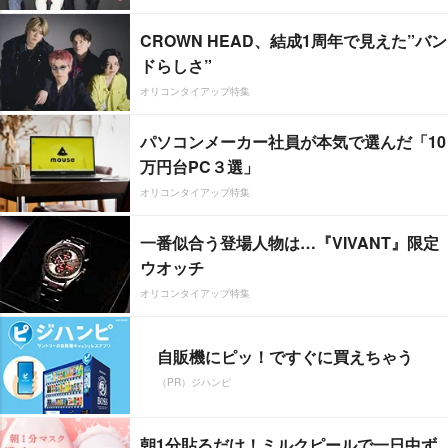
CROWN HEAD、結成1周年で見えた”バン
ドらしさ”
オリコンタイアップ特集
パソコンメーカー社員が本気で選んだ「10
万円台PC３選」
オリコンタイアップ特集
一番似合う登場人物は…『VIVANT』限定
ウオッチ
オリコンタイアップ特集
自販機にピッ！ですぐに買えちゃう
（PR）ジハンピ
朝1分貼るだけ！ミルクピールで一日中ず