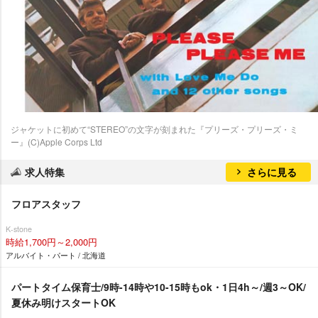
ジャケットに初めて“STEREO”の文字が刻まれた『プリーズ・プリーズ・ミ
ー』(C)Apple Corps Ltd
求人特集
さらに見る
フロアスタッフ
K-stone
時給1,700円～2,000円
アルバイト・パート / 北海道
パートタイム保育士/9時-14時や10-15時もok・1日4h～/週3～OK/
夏休み明けスタートOK