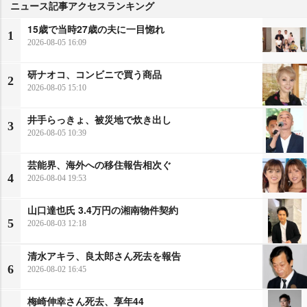
ニュース記事アクセスランキング
15歳で当時27歳の夫に一目惚れ
1
2026-08-05 16:09
研ナオコ、コンビニで買う商品
2
2026-08-05 15:10
井手らっきょ、被災地で炊き出し
3
2026-08-05 10:39
芸能界、海外への移住報告相次ぐ
4
2026-08-04 19:53
山口達也氏 3.4万円の湘南物件契約
5
2026-08-03 12:18
清水アキラ、良太郎さん死去を報告
6
2026-08-02 16:45
梅崎伸幸さん死去、享年44