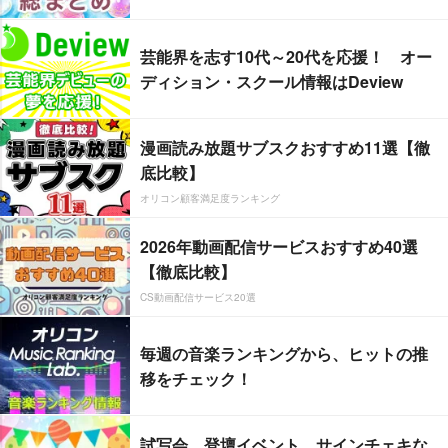
芸能界を志す10代～20代を応援！ オー
ディション・スクール情報はDeview
漫画読み放題サブスクおすすめ11選【徹
底比較】
オリコン顧客満足度ランキング
2026年動画配信サービスおすすめ40選
【徹底比較】
CS動画配信サービス20選
毎週の音楽ランキングから、ヒットの推
移をチェック！
試写会、登壇イベント、サインチェキな