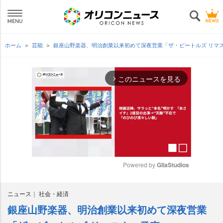
ホーム
芸能
銀座山野楽器、明治創業以来初めて深夜営業「ザ・ビートルズ リマ
このニュースを見る
arrow_forward_ios
Powered by 
GliaStudios
M
ニュース
社会・経済
u
t
銀座山野楽器、明治創業以来初めて深夜営業
e