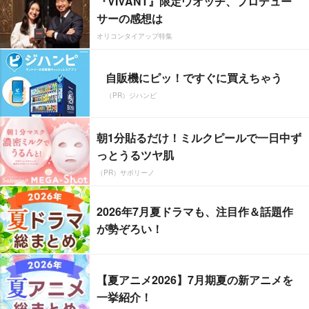
『VIVANT』限定ウオッチ、プロデュー
サーの感想は
オリコンタイアップ特集
自販機にピッ！ですぐに買えちゃう
（PR）ジハンピ
朝1分貼るだけ！ミルクピールで一日中ず
っとうるツヤ肌
（PR）サボリーノ
2026年7月夏ドラマも、注目作＆話題作
が勢ぞろい！
【夏アニメ2026】7月期夏の新アニメを
一挙紹介！