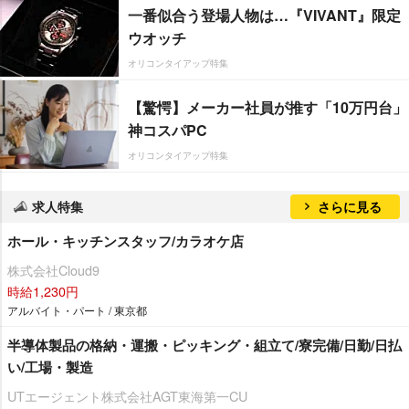
一番似合う登場人物は…『VIVANT』限定
ウオッチ
オリコンタイアップ特集
【驚愕】メーカー社員が推す「10万円台」
神コスパPC
オリコンタイアップ特集
求人特集
さらに見る
ホール・キッチンスタッフ/カラオケ店
株式会社Cloud9
時給1,230円
アルバイト・パート / 東京都
半導体製品の格納・運搬・ピッキング・組立て/寮完備/日勤/日払
い/工場・製造
UTエージェント株式会社AGT東海第一CU