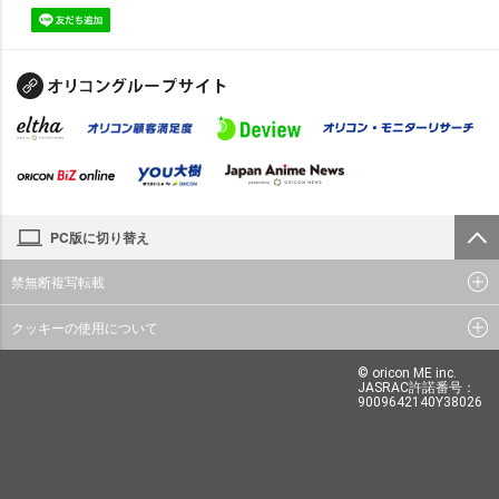
PC版に切り替え
禁無断複写転載
クッキーの使用について
© oricon ME inc.
JASRAC許諾番号：
9009642140Y38026