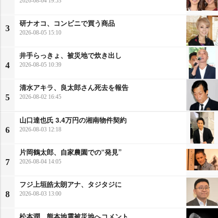
2026-08-04 19:53
研ナオコ、コンビニで買う商品
3
2026-08-05 15:10
井手らっきょ、被災地で炊き出し
4
2026-08-05 10:39
清水アキラ、良太郎さん死去を報告
5
2026-08-02 16:45
山口達也氏 3.4万円の湘南物件契約
6
2026-08-03 12:18
片岡鶴太郎、自家農園での“発見”
7
2026-08-04 14:05
フジ上垣皓太朗アナ、タジタジに
8
2026-08-03 13:00
松本潤、熊本地震被災地へコメント