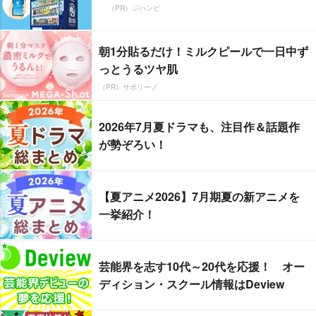
（PR）ジハンピ
朝1分貼るだけ！ミルクピールで一日中ず
っとうるツヤ肌
（PR）サボリーノ
2026年7月夏ドラマも、注目作＆話題作
が勢ぞろい！
【夏アニメ2026】7月期夏の新アニメを
一挙紹介！
芸能界を志す10代～20代を応援！ オー
ディション・スクール情報はDeview