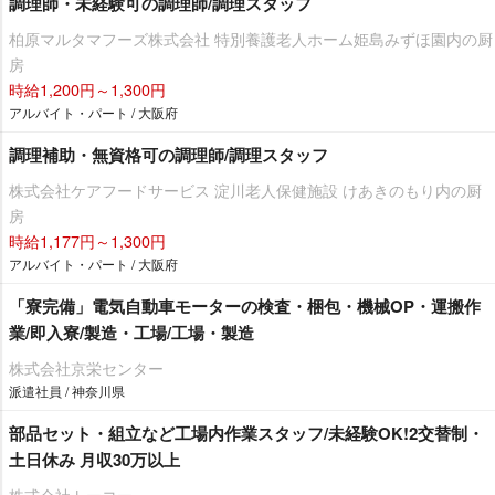
調理師・未経験可の調理師/調理スタッフ
柏原マルタマフーズ株式会社 特別養護老人ホーム姫島みずほ園内の厨
房
時給1,200円～1,300円
アルバイト・パート / 大阪府
調理補助・無資格可の調理師/調理スタッフ
株式会社ケアフードサービス 淀川老人保健施設 けあきのもり内の厨
房
時給1,177円～1,300円
アルバイト・パート / 大阪府
「寮完備」電気自動車モーターの検査・梱包・機械OP・運搬作
業/即入寮/製造・工場/工場・製造
株式会社京栄センター
派遣社員 / 神奈川県
部品セット・組立など工場内作業スタッフ/未経験OK!2交替制・
土日休み 月収30万以上
株式会社トーコー