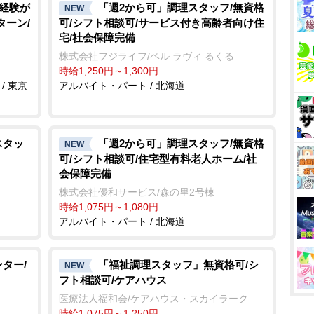
転経験が
「週2から可」調理スタッフ/無資格
NEW
ターン/
可/シフト相談可/サービス付き高齢者向け住
宅/社会保障完備
株式会社フジライフ/ベル ラヴィ るくる
時給1,250円～1,300円
/ 東京
アルバイト・パート / 北海道
スタッ
「週2から可」調理スタッフ/無資格
NEW
可/シフト相談可/住宅型有料老人ホーム/社
会保障完備
株式会社優和サービス/森の里2号棟
時給1,075円～1,080円
アルバイト・パート / 北海道
ター/
「福祉調理スタッフ」無資格可/シ
NEW
フト相談可/ケアハウス
医療法人福和会/ケアハウス・スカイラーク
時給1,075円～1,250円