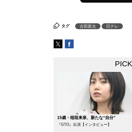
タグ
古田新太
日テレ
PIC
15歳・稲垣来泉、新たな“自分”
『GTO』出演【インタビュー】