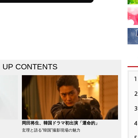
K UP CONTENTS
1
2
3
4
岡田将生、韓国ドラマ初出演「運命的」
玄理と語る“韓国”撮影現場の魅力
5