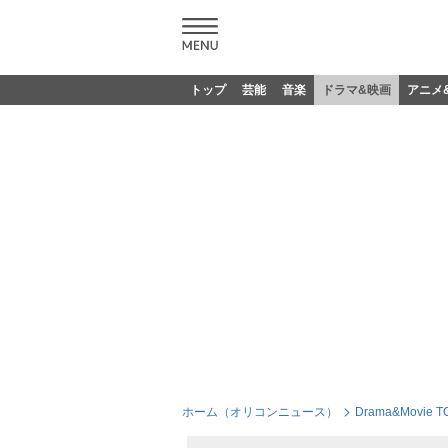
トップ
芸能
音楽
ドラマ&映画
アニメ
ホーム（オリコンニュース）
Drama&Movie T