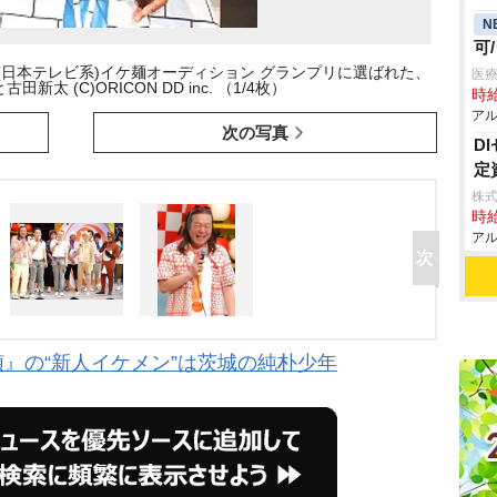
N
可
(日本テレビ系)イケ麺オーディション グランプリに選ばれた、
医療
新太 (C)ORICON DD inc. （1/4枚）
時給
アル
次の写真
D
定
株式
時給
アル
』の“新人イケメン”は茨城の純朴少年