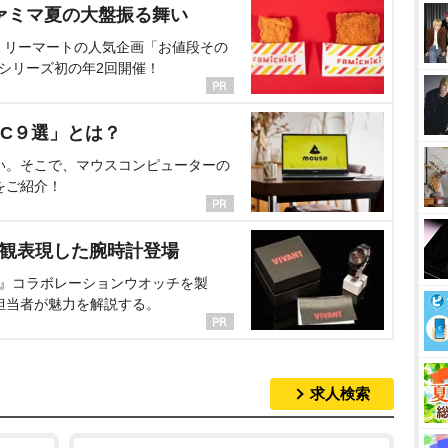
ァミマ夏の大盤振る舞い
ミリーマートの人気企画「お値段その
、シリーズ初の年2回開催！
C９選」とは？
い。そこで、マウスコンピューターの
をご紹介！
界観表現した腕時計登場
NT』コラボレーションウオッチを製
担当者が魅力を解説する。
求人検索