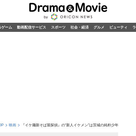
&ゲーム
動画配信サービス
スポーツ
社会・経済
グルメ
ビューティ
ラ
OP
映画
『イケ麺新そば屋探偵』の“新人イケメン”は茨城の純朴少年