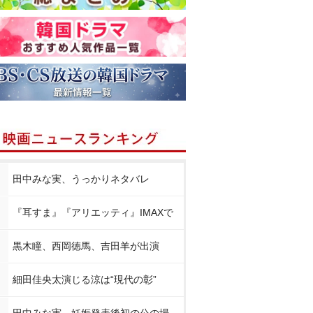
田中みな実、うっかりネタバレ
『耳すま』『アリエッティ』IMAXで
黒木瞳、西岡徳馬、吉田羊が出演
細田佳央太演じる涼は“現代の彰”
田中みな実、妊娠発表後初の公の場