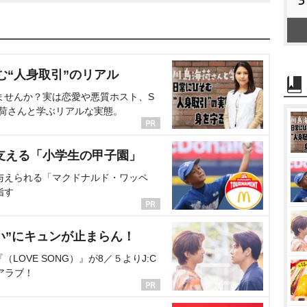
む“人身取引”のリアル
ませんか？実は恋愛や悪質ホスト、S
海荷さんと学ぶリアルな実態。
支える「小学生の甲子園」
与えられる「マクドナルド・ワッペ
指す
い”にキュンが止まらん！
OVE SONG）』が8／５よりJ:C
アラブ！