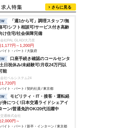
さらに見る
「週1から可」調理スタッフ/無
EW
格可/シフト相談可/サービス付き高齢
向け住宅/社会保障完備
会社PAL GLAD/大乃里
1,177円～1,200円
バイト・パート / 大阪府
口座手続き確認のコールセンタ
EW
/土日祝休み/未経験可/月収24万円以
可能
会社ベルシステム24
1,720円
バイト・パート / 契約社員 / 東京都
モビリティ・IT・接客・運転経
EW
が身につく!日本交通ライドシェアイ
ターン/普通免許OK/20代活躍中
本交通株式会社
2,000円～
バイト・パート / 新卒・インターン / 東京都