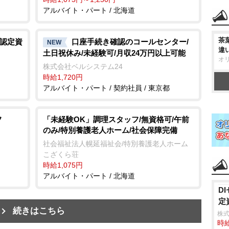
アルバイト・パート / 北海道
茶
R認定資
口座手続き確認のコールセンター/
NEW
違
土日祝休み/未経験可/月収24万円以上可能
オ
株式会社ベルシステム24
時給1,720円
アルバイト・パート / 契約社員 / 東京都
フ
「未経験OK」調理スタッフ/無資格可/午前
のみ/特別養護老人ホーム/社会保障完備
社会福祉法人幌延福祉会/特別養護老人ホーム
こざくら荘
時給1,075円
アルバイト・パート / 北海道
D
定
続きはこちら
株式
時給