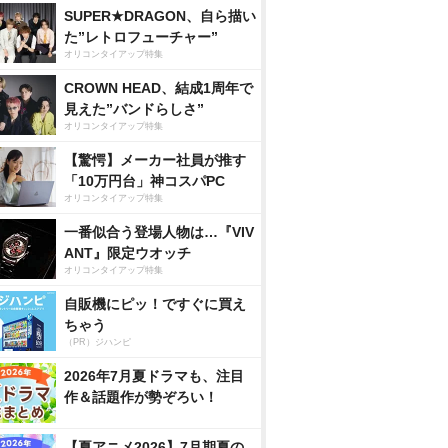
SUPER★DRAGON、自ら描い
た”レトロフューチャー”
オリコンタイアップ特集
CROWN HEAD、結成1周年で
見えた”バンドらしさ”
オリコンタイアップ特集
【驚愕】メーカー社員が推す
「10万円台」神コスパPC
オリコンタイアップ特集
一番似合う登場人物は…『VIV
ANT』限定ウオッチ
オリコンタイアップ特集
自販機にピッ！ですぐに買え
ちゃう
（PR）ジハンピ
2026年7月夏ドラマも、注目
作＆話題作が勢ぞろい！
【夏アニメ2026】7月期夏の