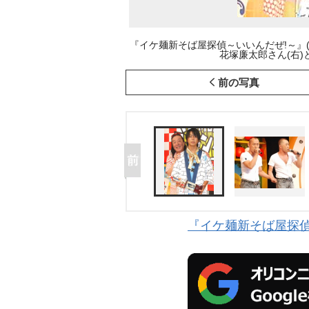
『イケ麺新そば屋探偵～いいんだぜ!～』
花塚廉太郎さん(右)と古田
前の写真
『イケ麺新そば屋探偵