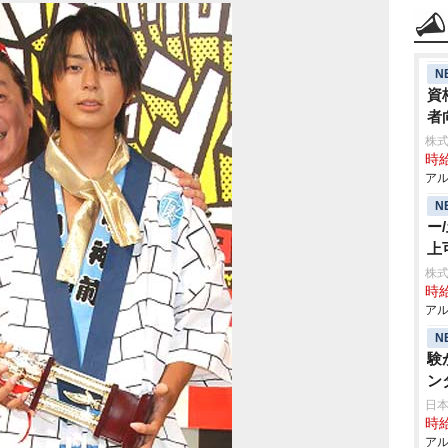
N
資
者
株式
時給
アル
N
ー
上
株式
時給
アル
N
験
ン
日
時給
アル