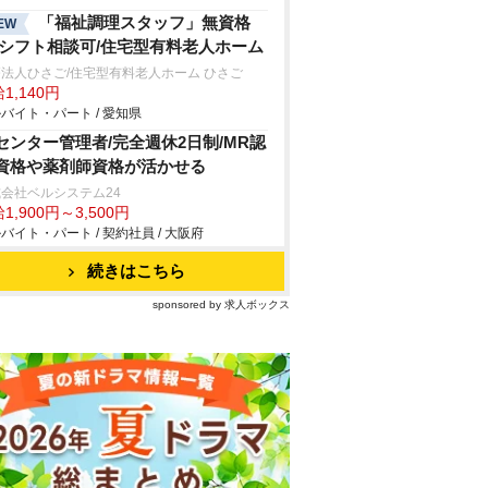
「福祉調理スタッフ」無資格
EW
/シフト相談可/住宅型有料老人ホーム
法人ひさご/住宅型有料老人ホーム ひさご
1,140円
バイト・パート / 愛知県
Iセンター管理者/完全週休2日制/MR認
資格や薬剤師資格が活かせる
会社ベルシステム24
1,900円～3,500円
バイト・パート / 契約社員 / 大阪府
続きはこちら
sponsored by 求人ボックス