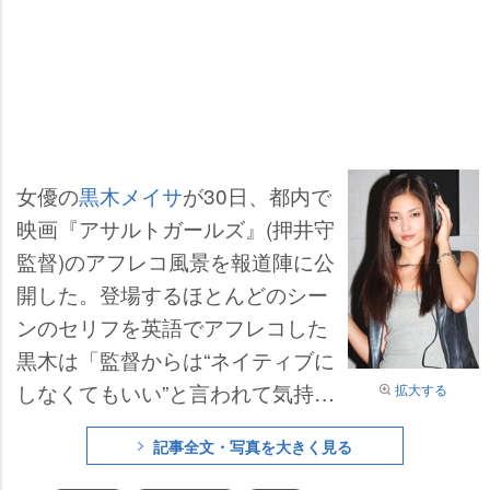
女優の
黒木メイサ
が30日、都内で
映画『アサルトガールズ』(押井守
監督)のアフレコ風景を報道陣に公
開した。登場するほとんどのシー
ンのセリフを英語でアフレコした
黒木は「監督からは“ネイティブに
しなくてもいい”と言われて気持ち
拡大する
を楽にしてやれました」と充実の
記事全文・写真を大きく見る
表情。劇中では2～3日トレーニン