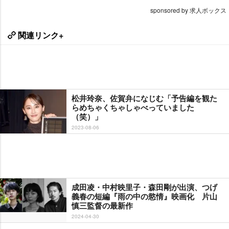
sponsored by 求人ボックス
関連リンク+
松井玲奈、佐賀弁になじむ「予告編を観た
らめちゃくちゃしゃべっていました
（笑）」
2023-08-06
成田凌・中村映里子・森田剛が出演、つげ
義春の短編『雨の中の慾情』映画化 片山
慎三監督の最新作
2024-04-30