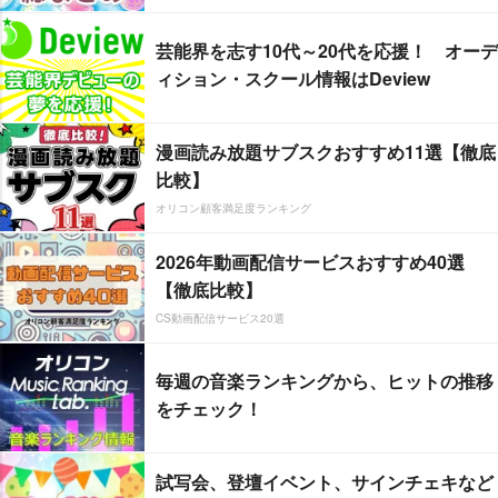
芸能界を志す10代～20代を応援！ オーデ
ィション・スクール情報はDeview
漫画読み放題サブスクおすすめ11選【徹底
比較】
オリコン顧客満足度ランキング
2026年動画配信サービスおすすめ40選
【徹底比較】
CS動画配信サービス20選
毎週の音楽ランキングから、ヒットの推移
をチェック！
試写会、登壇イベント、サインチェキなど