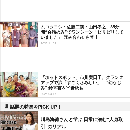
ムロツヨシ・佐藤二朗・山田孝之、35分
間“会話のみ”でワンシーン「ピリピリして
いました」 読み合わせも禁止
2025-11-04
『ホットスポット』市川実日子、クランク
アップで涙「すごくさみしい」 “幼なじ
み” 鈴木杏＆平岩紙も
2025-03-15
話題の特集をPICK UP！
川島海荷さんと学ぶ 日常に潜む“人身取
引”のリアル