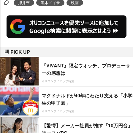
グを行った後、砂の上で仮想モン
押井守
黒木メイサ
映画
スターを相手に激しいアクション
にも挑戦しているが、これには
「正直、何をどう撮っているのか
わからず不安でした」と振り返っ
た。
PICK UP
『VIVANT』限定ウオッチ、プロデューサ
ーの感想は
オリコンタイアップ特集
マクドナルドが40年にわたり支える「小学
生の甲子園」
オリコンタイアップ特集
【驚愕】メーカー社員が推す「10万円台」
神コスパPC