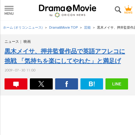
ホーム (オリコンニュース)
Drama&Movie TOP
芸能
黒木メイサ、押井監督作
ニュース
映画
黒木メイサ、押井監督作品で英語アフレコに
挑戦 「気持ちを楽にしてやれた」と満足げ
2009-07-30 11:00