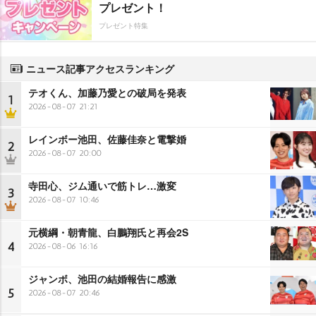
プレゼント！
プレゼント特集
ニュース記事アクセスランキング
テオくん、加藤乃愛との破局を発表
1
2026-08-07 21:21
レインボー池田、佐藤佳奈と電撃婚
2
2026-08-07 20:00
寺田心、ジム通いで筋トレ…激変
3
2026-08-07 10:46
元横綱・朝青龍、白鵬翔氏と再会2S
4
2026-08-06 16:16
ジャンボ、池田の結婚報告に感激
5
2026-08-07 20:46