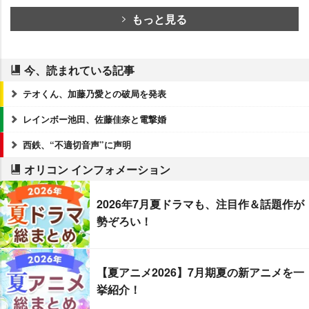
もっと見る
今、読まれている記事
テオくん、加藤乃愛との破局を発表
レインボー池田、佐藤佳奈と電撃婚
西鉄、“不適切音声”に声明
オリコン インフォメーション
2026年7月夏ドラマも、注目作＆話題作が
勢ぞろい！
【夏アニメ2026】7月期夏の新アニメを一
挙紹介！