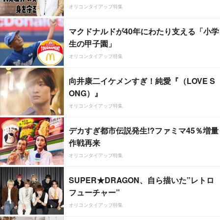
オリコンタイアップ特集
マクドナルドが40年にわたり支える「小学
生の甲子園」
オリコンタイアップ特集
向井康二イケメンすぎ！純愛『（LOVE S
ONG）』
オリコンタイアップ特集
デカすぎ都市伝説発生!?ファミマ45％増量
作戦再来
オリコンタイアップ特集
SUPER★DRAGON、自ら描いた”レトロ
フューチャー”
オリコンタイアップ特集