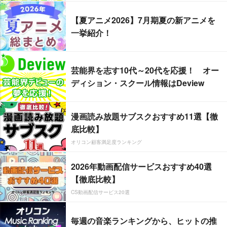
【夏アニメ2026】7月期夏の新アニメを
一挙紹介！
芸能界を志す10代～20代を応援！ オー
ディション・スクール情報はDeview
漫画読み放題サブスクおすすめ11選【徹
底比較】
オリコン顧客満足度ランキング
2026年動画配信サービスおすすめ40選
【徹底比較】
CS動画配信サービス20選
毎週の音楽ランキングから、ヒットの推