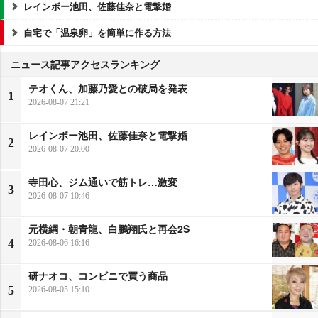
レインボー池田、佐藤佳奈と電撃婚
自宅で「温泉卵」を簡単に作る方法
ニュース記事アクセスランキング
テオくん、加藤乃愛との破局を発表
1
2026-08-07 21:21
レインボー池田、佐藤佳奈と電撃婚
2
2026-08-07 20:00
寺田心、ジム通いで筋トレ…激変
3
2026-08-07 10:46
元横綱・朝青龍、白鵬翔氏と再会2S
4
2026-08-06 16:16
研ナオコ、コンビニで買う商品
5
2026-08-05 15:10