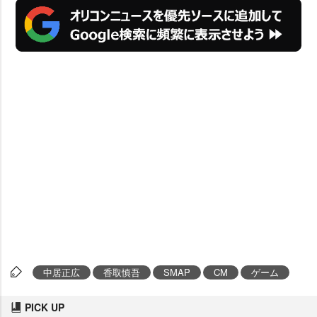
中居正広
香取慎吾
SMAP
CM
ゲーム
PICK UP