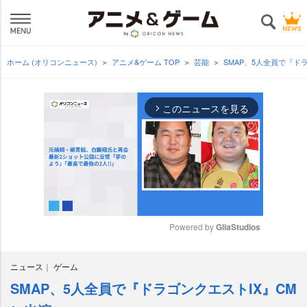
ホーム (オリコンニュース)
アニメ&ゲーム TOP
芸能
SMAP、5人全員で『ド
このニュースを見る
arrow_forward_ios
Powered by 
GliaStudios
M
ニュース
ゲーム
u
t
SMAP、5人全員で『ドラゴンクエストIX』CM
e