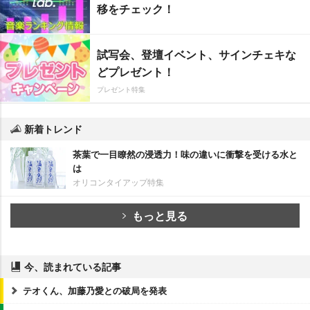
移をチェック！
試写会、登壇イベント、サインチェキな
どプレゼント！
プレゼント特集
新着トレンド
茶葉で一目瞭然の浸透力！味の違いに衝撃を受ける水と
は
オリコンタイアップ特集
もっと見る
今、読まれている記事
テオくん、加藤乃愛との破局を発表