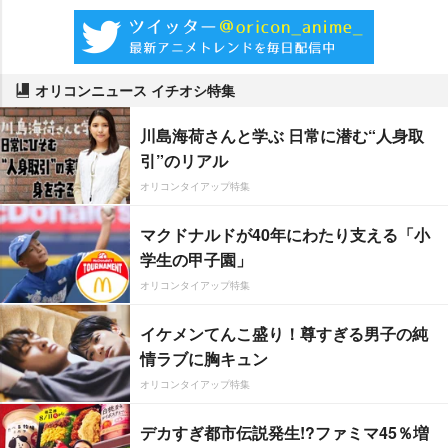
オリコンニュース イチオシ特集
川島海荷さんと学ぶ 日常に潜む“人身取
引”のリアル
オリコンタイアップ特集
マクドナルドが40年にわたり支える「小
学生の甲子園」
オリコンタイアップ特集
イケメンてんこ盛り！尊すぎる男子の純
情ラブに胸キュン
オリコンタイアップ特集
デカすぎ都市伝説発生!?ファミマ45％増