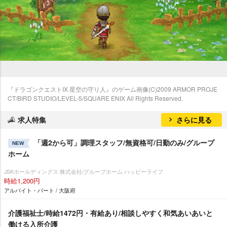
『ドラゴンクエストIX 星空の守り人』のゲーム画像(C)2009 ARMOR PROJE
CT/BIRD STUDIO/LEVEL-5/SQUARE ENIX All Rights Reserved.
求人特集
さらに見る
「週2から可」調理スタッフ/無資格可/日勤のみ/グループ
NEW
ホーム
JSKホールディングス 株式会社/グループホーム ハッピーライフ
時給1,200円
アルバイト・パート / 大阪府
介護福祉士/時給1472円・有給あり/相談しやすく和気あいあいと
働ける入所介護