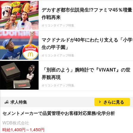
デカすぎ都市伝説発生!?ファミマ45％増量
作戦再来
オリコンタイアップ特集
マクドナルドが40年にわたり支える「小学
生の甲子園」
オリコンタイアップ特集
「別班のよう」腕時計で『VIVANT』の世
界観再現
オリコンタイアップ特集
求人特集
さらに見る
セメントメーカーで品質管理やお客様対応業務/化学分析
WDB株式会社
時給1,400円～1,450円