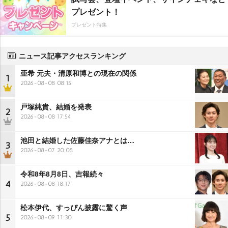
プレゼント！
プレゼント特集
ニュース記事アクセスランキング
亜希 元夫・清原和博との現在の関係
1
2026-08-08 08:15
戸塚純貴、結婚を発表
2
2026-08-08 17:54
池田と結婚した佐藤佳奈アナとは…
3
2026-08-07 20:08
令和8年8月8日、吉報続々
4
2026-08-08 18:17
松本伊代、すっぴん披露に驚く声
5
2026-08-09 11:30