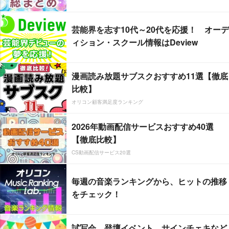
芸能界を志す10代～20代を応援！ オーデ
ィション・スクール情報はDeview
漫画読み放題サブスクおすすめ11選【徹底
比較】
オリコン顧客満足度ランキング
2026年動画配信サービスおすすめ40選
【徹底比較】
CS動画配信サービス20選
毎週の音楽ランキングから、ヒットの推移
をチェック！
試写会、登壇イベント、サインチェキなど