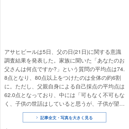
アサヒビールは5日、父の日(21日)に関する意識
調査結果を発表した。家族に聞いた「あなたのお
父さんは何点ですか?」という質問の平均点は74.
8点となり、80点以上をつけたのは全体の約6割
に。ただし、父親自身による自己採点の平均点は
62.0点となっており、中には「可もなく不可もな
く、子供の世話はしていると思うが、子供が望む
ほど遊んであげていないように思うから」(50点/
記事全文・写真を大きく見る
30代)、「安定した収入が保持出来ていないの