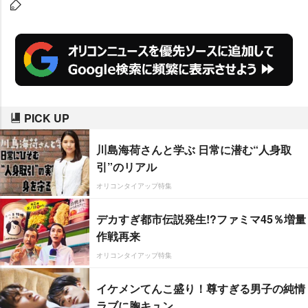
で、家長としての義務を果たしていないから」(0
点/50代)など、ワークライフバランスや不景気に
頭を悩ませる父親の姿も見られた。
PICK UP
川島海荷さんと学ぶ 日常に潜む“人身取
引”のリアル
オリコンタイアップ特集
デカすぎ都市伝説発生!?ファミマ45％増量
作戦再来
オリコンタイアップ特集
イケメンてんこ盛り！尊すぎる男子の純情
ラブに胸キュン