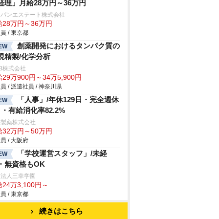
経理」月給28万円～36万円
ャパンエステート株式会社
給28万円～36万円
員 / 東京都
創薬開発におけるタンパク質の
EW
現精製/化学分析
B株式会社
29万900円～34万5,900円
員 / 派遣社員 / 神奈川県
「人事」/年休129日・完全週休
EW
日・有給消化率82.2%
井製薬株式会社
給32万円～50万円
員 / 大阪府
「学校運営スタッフ」/未経
EW
・無資格もOK
校法人三幸学園
24万3,100円～
員 / 東京都
続きはこちら