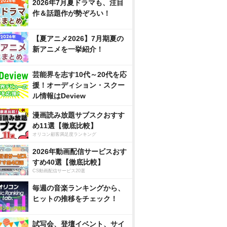
2026年7月夏ドラマも、注目
作＆話題作が勢ぞろい！
【夏アニメ2026】7月期夏の
新アニメを一挙紹介！
芸能界を志す10代～20代を応
援！オーディション・スクー
ル情報はDeview
漫画読み放題サブスクおすす
め11選【徹底比較】
オリコン顧客満足度ランキング
2026年動画配信サービスおす
すめ40選【徹底比較】
CS動画配信サービス20選
毎週の音楽ランキングから、
ヒットの推移をチェック！
試写会、登壇イベント、サイ