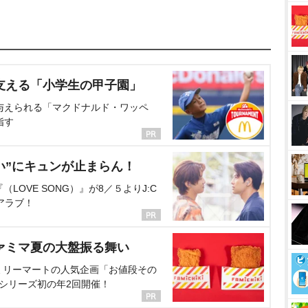
支える「小学生の甲子園」
与えられる「マクドナルド・ワッペ
指す
い”にキュンが止まらん！
OVE SONG）』が8／５よりJ:C
アラブ！
ァミマ夏の大盤振る舞い
ミリーマートの人気企画「お値段その
、シリーズ初の年2回開催！