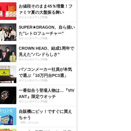
お値段そのまま45％増量！フ
ァミマ夏の大盤振る舞い
オリコンタイアップ特集
SUPER★DRAGON、自ら描い
た”レトロフューチャー”
オリコンタイアップ特集
CROWN HEAD、結成1周年で
見えた”バンドらしさ”
オリコンタイアップ特集
パソコンメーカー社員が本気
で選ぶ「10万円台PC3選」
オリコンタイアップ特集
一番似合う登場人物は…『VIV
ANT』限定ウオッチ
オリコンタイアップ特集
自販機にピッ！ですぐに買え
ちゃう
（PR）ジハンピ