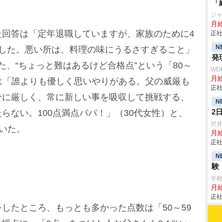
「
ジ
月
回答は「定年退職していますが、家族のために4
正社
N
でした。悪い所は、料理の味にうるさすぎること」
発
した、“ちょっと難はあるけど合格点”という「80～
WD
月給
中には「誰よりも優しく思いやりがある。父の威厳も
正社
分に厳しく、常に新しい事を吸収して挑戦する、
N
2
らない。100点満点パパ！」（30代女性）と、
沢
％いた。
月
正社
N
験
学
月給
正社
たところ、もっとも多かった点数は「50～59