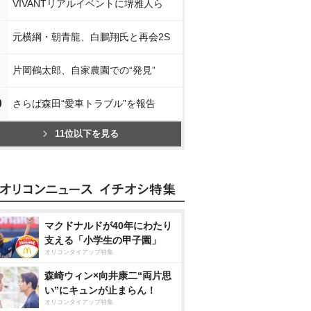
VIVANTリアルイベントに堺雅人ら
元横綱・朝青龍、白鵬翔氏と再会2S
片岡鶴太郎、自家農園での“発見”
0
さらば森田“愛車トラブル”を報告
11位以下を見る
マクドナルドが40年にわたり
支える「小学生の甲子園」
オリコンタイアップ特集
森崎ウィン×向井康二“両片思
い”にキュンが止まらん！
オリコンタイアップ特集