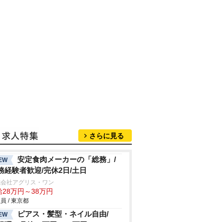
さらに見る
安定食肉メーカーの「総務」/
EW
務経験者歓迎/完休2日/土日
式会社アグリス・ワン
給28万円～38万円
員 / 東京都
ピアス・髪型・ネイル自由/
EW