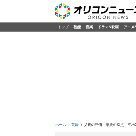
トップ
芸能
音楽
ドラマ&映画
アニメ
ホーム
芸能
父親の評価、家族の採点「平均74