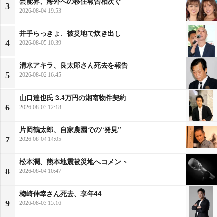
芸能界、海外への移住報告相次ぐ
3
2026-08-04 19:53
井手らっきょ、被災地で炊き出し
4
2026-08-05 10:39
清水アキラ、良太郎さん死去を報告
5
2026-08-02 16:45
山口達也氏 3.4万円の湘南物件契約
6
2026-08-03 12:18
片岡鶴太郎、自家農園での“発見”
7
2026-08-04 14:05
松本潤、熊本地震被災地へコメント
8
2026-08-04 10:47
梅崎伸幸さん死去、享年44
9
2026-08-03 15:16