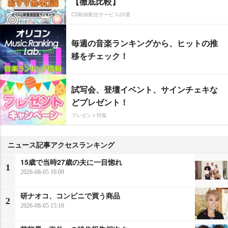
【徹底比較】
CS動画配信サービス20選
毎週の音楽ランキングから、ヒットの推
移をチェック！
試写会、登壇イベント、サインチェキな
どプレゼント！
プレゼント特集
ニュース記事アクセスランキング
15歳で当時27歳の夫に一目惚れ
1
2026-08-05 16:09
研ナオコ、コンビニで買う商品
2
2026-08-05 15:10