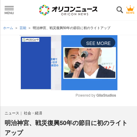
ホーム
芸能
明治神宮、戦災復興50年の節目に初のライトアップ
SEE MORE
Powered by 
GliaStudios
M
ニュース
社会・経済
u
t
明治神宮、戦災復興50年の節目に初のライト
e
アップ