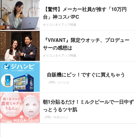
【驚愕】メーカー社員が推す「10万円
台」神コスパPC
オリコンタイアップ特集
『VIVANT』限定ウオッチ、プロデュー
サーの感想は
オリコンタイアップ特集
自販機にピッ！ですぐに買えちゃう
（PR）ジハンピ
朝1分貼るだけ！ミルクピールで一日中ず
っとうるツヤ肌
（PR）サボリーノ