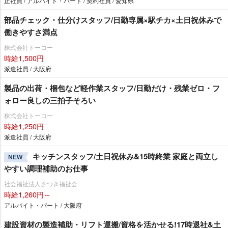
正社員 / アルバイト・パート / 契約社員 / 愛知県
部品チェック・仕分けスタッフ/日勤専属×駅チカ×土日祝休みで
働きやすさ満点
株式会社トーコー
時給1,500円
派遣社員 / 大阪府
製品の出荷・梱包など軽作業スタッフ/日勤だけ・残業ゼロ・フ
ォロー良しの三拍子そろい
株式会社トーコー
時給1,250円
派遣社員 / 大阪府
キッチンスタッフ/土日祝休み&15時終業 家庭と両立し
NEW
すい調理補助のお仕事
社会福祉法人さつき福祉会
時給1,260円～
アルバイト・パート / 大阪府
建設資材の製造補助・リフト運搬/資格を活かせる!17時退社&土