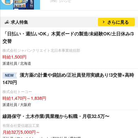
（PR）ジハンピ
求人特集
さらに見る
「日払い・週払いOK」木質ボードの製造/未経験OK/土日休み/3
交替
株式会社ジャパンクリエイト北日本事業統括部
時給1,500円
派遣社員 / 北海道
漢方薬の計量や袋詰め/正社員登用実績あり!3交替×高時
NEW
1470円
株式会社トーコー
時給1,470円～1,838円
派遣社員 / 大阪府
線路保守・土木作業/異業種から転職・月収32.5万〜
有限会社愛信建設工業
月給32万5,000円～