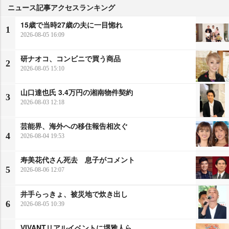
ニュース記事アクセスランキング
15歳で当時27歳の夫に一目惚れ
1
2026-08-05 16:09
研ナオコ、コンビニで買う商品
2
2026-08-05 15:10
山口達也氏 3.4万円の湘南物件契約
3
2026-08-03 12:18
芸能界、海外への移住報告相次ぐ
4
2026-08-04 19:53
寿美花代さん死去 息子がコメント
5
2026-08-06 12:07
井手らっきょ、被災地で炊き出し
6
2026-08-05 10:39
VIVANTリアルイベントに堺雅人ら