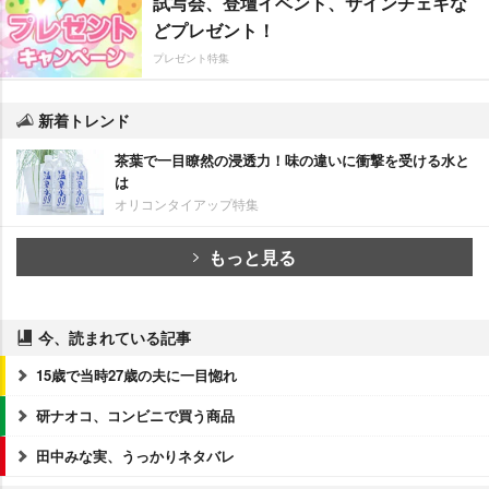
試写会、登壇イベント、サインチェキな
どプレゼント！
プレゼント特集
新着トレンド
茶葉で一目瞭然の浸透力！味の違いに衝撃を受ける水と
は
オリコンタイアップ特集
もっと見る
今、読まれている記事
15歳で当時27歳の夫に一目惚れ
研ナオコ、コンビニで買う商品
田中みな実、うっかりネタバレ