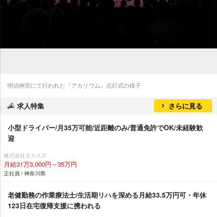
明治神宮にて行われた『アカリウム』点灯式の様子
求人特集
さらに見る
小型ドライバー/月35万可能/近距離のみ/普通免許でOK/未経験歓
迎
株式会社タカスズ
月給31万3,000円～35万円
正社員 / 神奈川県
老健勤務の作業療法士/生活期リハを深める月給33.5万円可・年休
123日在宅復帰支援に携われる