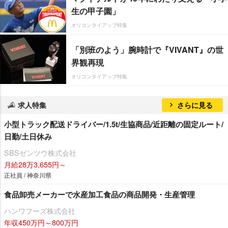
生の甲子園」
オリコンタイアップ特集
「別班のよう」腕時計で『VIVANT』の世
界観再現
オリコンタイアップ特集
求人特集
さらに見る
小型トラック配送ドライバー/1.5t/生協商品/近距離の固定ルート/
日勤/土日休み
SBSゼンツウ株式会社
月給28万3,655円～
正社員 / 神奈川県
食品卸売メーカーで水産加工食品の商品開発・生産管理
ハンワフーズ株式会社
年収450万円～800万円