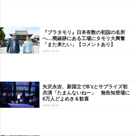
『ブラタモリ』日本有数の初詣の名所
へ…廃線跡にある工場にタモリ大興奮
「また来たい」【コメントあり】
2025-12-13
矢沢永吉、新国立でB’zとサプライズ初
共演「たまんないねー」 無告知登場に
6万人どよめき＆歓喜
2022-08-28