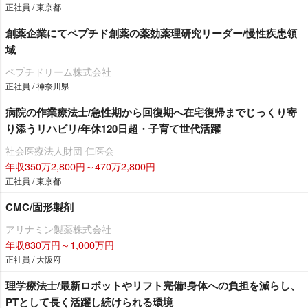
正社員 / 東京都
創薬企業にてペプチド創薬の薬効薬理研究リーダー/慢性疾患領
域
ペプチドリーム株式会社
正社員 / 神奈川県
病院の作業療法士/急性期から回復期へ在宅復帰までじっくり寄
り添うリハビリ/年休120日超・子育て世代活躍
社会医療法人財団 仁医会
年収350万2,800円～470万2,800円
正社員 / 東京都
CMC/固形製剤
アリナミン製薬株式会社
年収830万円～1,000万円
正社員 / 大阪府
理学療法士/最新ロボットやリフト完備!身体への負担を減らし、
PTとして長く活躍し続けられる環境