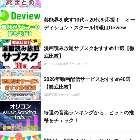
芸能界を志す10代～20代を応援！ オー
ディション・スクール情報はDeview
漫画読み放題サブスクおすすめ11選【徹
底比較】
オリコン顧客満足度ランキング
2026年動画配信サービスおすすめ40選
【徹底比較】
CS動画配信サービス20選
毎週の音楽ランキングから、ヒットの推
移をチェック！