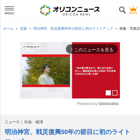
ホーム
芸能
明治神宮、戦災復興50年の節目に初のライトアップ
画像・写真詳
このニュースを見る
arrow_forward_ios
Powered by 
GliaStudios
M
ニュース
社会・経済
u
t
明治神宮、戦災復興50年の節目に初のライト
e