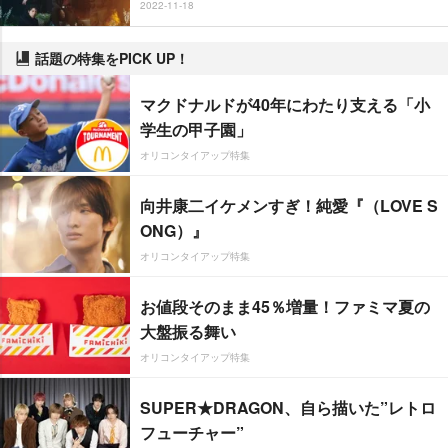
2022-11-18
話題の特集をPICK UP！
マクドナルドが40年にわたり支える「小
学生の甲子園」
オリコンタイアップ特集
向井康二イケメンすぎ！純愛『（LOVE S
ONG）』
オリコンタイアップ特集
お値段そのまま45％増量！ファミマ夏の
大盤振る舞い
オリコンタイアップ特集
SUPER★DRAGON、自ら描いた”レトロ
フューチャー”