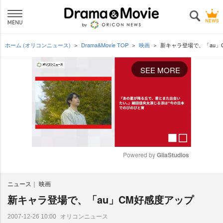
ホーム (オリコンニュース)
Drama&Movie TOP
映画
新キャラ登場で、「au」
SEE MORE
Powered by 
GliaStudios
M
ニュース
映画
u
t
新キャラ登場で、「au」CM好感度アップ
e
オリコンニュース
2007-12-26 10:00