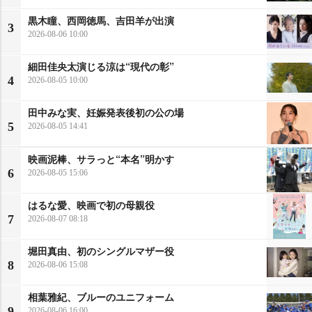
黒木瞳、西岡徳馬、吉田羊が出演
3
2026-08-06 10:00
細田佳央太演じる涼は“現代の彰”
4
2026-08-05 10:00
田中みな実、妊娠発表後初の公の場
5
2026-08-05 14:41
映画泥棒、サラっと“本名”明かす
6
2026-08-05 15:06
はるな愛、映画で初の母親役
7
2026-08-07 08:18
堀田真由、初のシングルマザー役
8
2026-08-06 15:08
相葉雅紀、ブルーのユニフォーム
9
2026-08-06 16:00