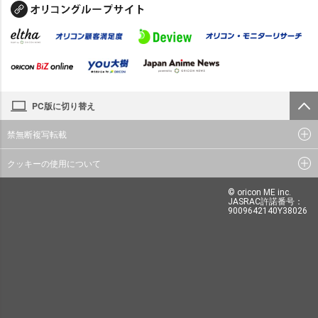
PC版に切り替え
禁無断複写転載
クッキーの使用について
© oricon ME inc.
JASRAC許諾番号：
9009642140Y38026