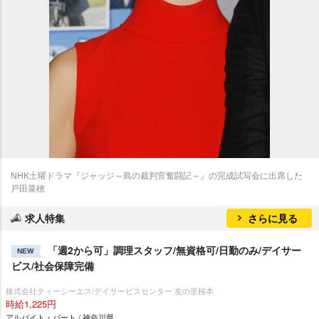
NHK土曜ドラマ『ジャッジ～島の裁判官奮闘記～』の完成試写会に出席した
戸田菜穂
求人特集
さらに見る
「週2から可」調理スタッフ/無資格可/日勤のみ/デイサー
NEW
ビス/社会保障完備
株式会社ティーシーエス/デイサービスセンター 友の里桜本
時給1,225円
アルバイト・パート / 神奈川県