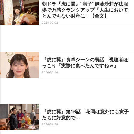
朝ドラ『虎に翼』“寅子”伊藤沙莉が法服
姿で万感クランクアップ「人生において
とんでもない財産に」【全文】
2024-09-02
『虎に翼』食卓シーンの裏話 視聴者ほ
っこり「実際に食べたんですねｗ」
2024-08-14
『虎に翼』第16話 花岡は意外にも寅子
たちに好意的で…
2024-04-20