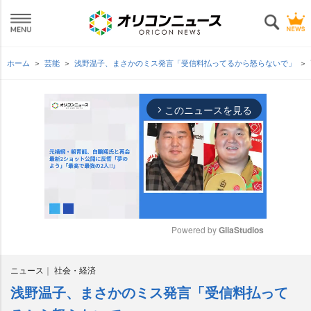
ホーム
芸能
浅野温子、まさかのミス発言「受信料払ってるから怒らないで」
このニュースを見る
arrow_forward_ios
Powered by 
GliaStudios
M
ニュース
社会・経済
u
t
浅野温子、まさかのミス発言「受信料払って
e