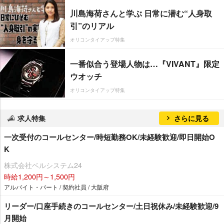
川島海荷さんと学ぶ 日常に潜む“人身取
引”のリアル
オリコンタイアップ特集
一番似合う登場人物は…『VIVANT』限定
ウオッチ
オリコンタイアップ特集
求人特集
さらに見る
一次受付のコールセンター/時短勤務OK/未経験歓迎/即日開始O
K
株式会社ベルシステム24
時給1,200円～1,500円
アルバイト・パート / 契約社員 / 大阪府
リーダー/口座手続きのコールセンター/土日祝休み/未経験歓迎/9
月開始