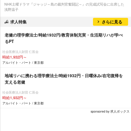
NHK土曜ドラマ『ジャッジ～島の裁判官奮闘記～』の完成試写会に出席した
浅野温子
求人特集
さらに見る
老健の理学療法士/時給1932円/教育体制充実・生活期リハが学べ
るPT
社会医療法人財団 仁医会
時給1,932円～
アルバイト・パート / 東京都
地域リハに携わる理学療法士/時給1932円・日曜休み/在宅復帰を
支える老健
社会医療法人財団 仁医会
時給1,932円～
アルバイト・パート / 東京都
sponsored by 求人ボックス