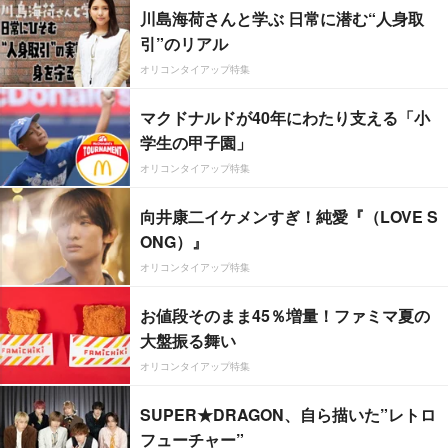
川島海荷さんと学ぶ 日常に潜む“人身取
引”のリアル
オリコンタイアップ特集
マクドナルドが40年にわたり支える「小
学生の甲子園」
オリコンタイアップ特集
向井康二イケメンすぎ！純愛『（LOVE S
ONG）』
オリコンタイアップ特集
お値段そのまま45％増量！ファミマ夏の
大盤振る舞い
オリコンタイアップ特集
SUPER★DRAGON、自ら描いた”レトロ
フューチャー”