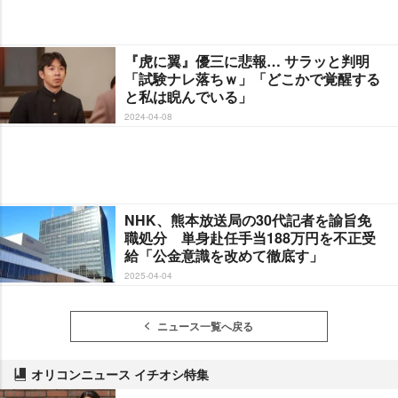
『虎に翼』優三に悲報… サラッと判明
「試験ナレ落ちｗ」「どこかで覚醒する
と私は睨んでいる」
2024-04-08
NHK、熊本放送局の30代記者を諭旨免
職処分 単身赴任手当188万円を不正受
給「公金意識を改めて徹底す」
2025-04-04
ニュース一覧へ戻る
オリコンニュース イチオシ特集