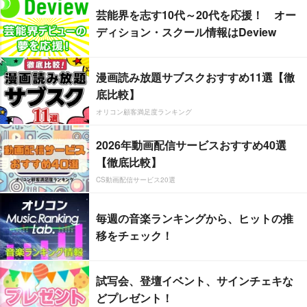
芸能界を志す10代～20代を応援！ オー
ディション・スクール情報はDeview
漫画読み放題サブスクおすすめ11選【徹
底比較】
オリコン顧客満足度ランキング
2026年動画配信サービスおすすめ40選
【徹底比較】
CS動画配信サービス20選
毎週の音楽ランキングから、ヒットの推
移をチェック！
試写会、登壇イベント、サインチェキな
どプレゼント！