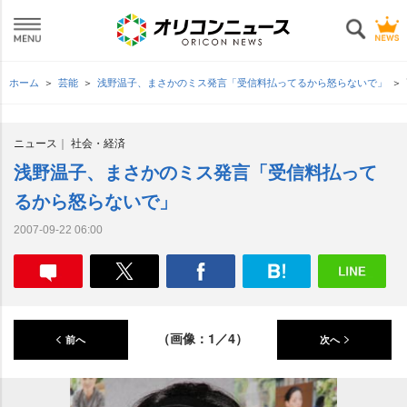
ホーム
芸能
浅野温子、まさかのミス発言「受信料払ってるから怒らないで」
ニュース
社会・経済
浅野温子、まさかのミス発言「受信料払って
るから怒らないで」
2007-09-22 06:00
（画像：1／4）
前へ
次へ