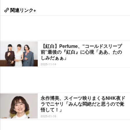
関連リンク+
【紅白】Perfume、“コールドスリープ
前”最後の『紅白』に心境「ああ、たの
しみだぁぁ」
2025-11-14
永作博美、スイーツ映りまくるNHK夜ド
ラでニヤリ「みんな悶絶だと思うので覚
悟して！」
2025-01-16