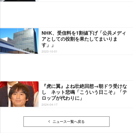
NHK、受信料を1割値下げ「公共メディ
アとしての役割を果たしてまいりま
す」」
2023-10-01
『虎に翼』よね壮絶回想→朝ドラ受けな
し ネット悲鳴「こういう日こそ」「テ
ロップが代わりに」
2024-04-17
ニュース一覧へ戻る