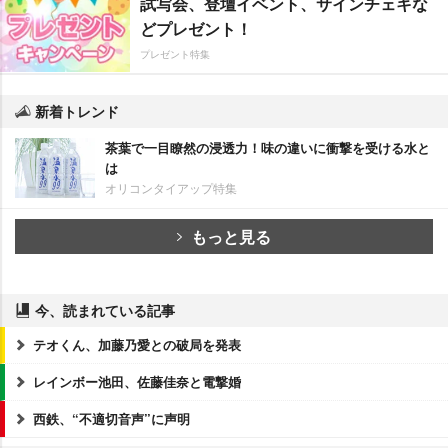
試写会、登壇イベント、サインチェキな
どプレゼント！
プレゼント特集
新着トレンド
茶葉で一目瞭然の浸透力！味の違いに衝撃を受ける水と
は
オリコンタイアップ特集
もっと見る
今、読まれている記事
テオくん、加藤乃愛との破局を発表
レインボー池田、佐藤佳奈と電撃婚
西鉄、“不適切音声”に声明