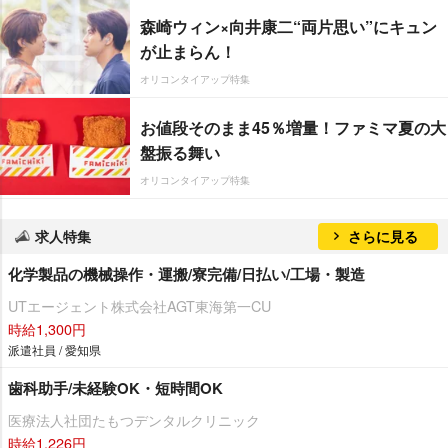
森崎ウィン×向井康二“両片思い”にキュン
が止まらん！
オリコンタイアップ特集
お値段そのまま45％増量！ファミマ夏の大
盤振る舞い
オリコンタイアップ特集
求人特集
さらに見る
化学製品の機械操作・運搬/寮完備/日払い/工場・製造
UTエージェント株式会社AGT東海第一CU
時給1,300円
派遣社員 / 愛知県
歯科助手/未経験OK・短時間OK
医療法人社団たもつデンタルクリニック
時給1,226円