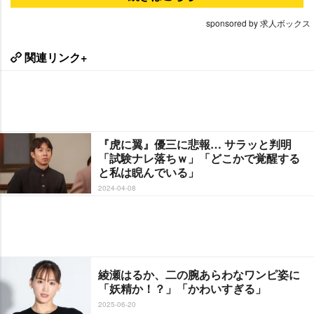
sponsored by 求人ボックス
関連リンク+
『虎に翼』優三に悲報… サラッと判明
「試験ナレ落ちｗ」「どこかで覚醒する
と私は睨んでいる」
2024-04-08
綾瀬はるか、二の腕あらわなワンピ姿に
「妖精か！？」「かわいすぎる」
2025-06-20