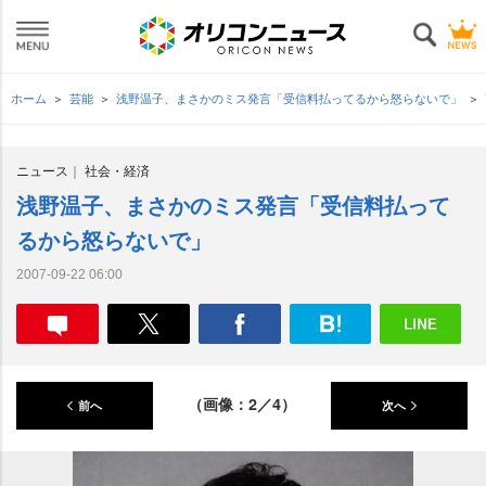
ホーム
芸能
浅野温子、まさかのミス発言「受信料払ってるから怒らないで」
ニュース
社会・経済
浅野温子、まさかのミス発言「受信料払って
るから怒らないで」
2007-09-22 06:00
（画像：2／4）
前へ
次へ