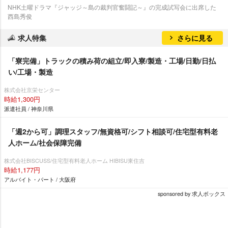
NHK土曜ドラマ『ジャッジ～島の裁判官奮闘記～』の完成試写会に出席した
西島秀俊
求人特集
さらに見る
「寮完備」トラックの積み荷の組立/即入寮/製造・工場/日勤/日払
い/工場・製造
株式会社京栄センター
時給1,300円
派遣社員 / 神奈川県
「週2から可」調理スタッフ/無資格可/シフト相談可/住宅型有料老
人ホーム/社会保障完備
株式会社BISCUSS/住宅型有料老人ホーム HIBISU東住吉
時給1,177円
アルバイト・パート / 大阪府
sponsored by 求人ボックス