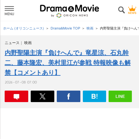
ホーム (オリコンニュース)
Drama&Movie TOP
映画
内野聖陽主演『負けへん
ニュース
映画
内野聖陽主演『負けへんで』竜星涼、石丸幹
二、藤本隆宏、美村里江が参戦 特報映像も解
禁【コメントあり】
2026-07-08 07:00