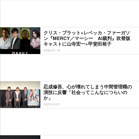
クリス・プラット×レベッカ・ファーガソ
ン『MERCY／マーシー AI裁判』吹替版
キャストに山寺宏一×甲斐田裕子
2026-01-19
忍成修吾、心が壊れてしまう中間管理職の
演技に反響「社会ってこんなにつらいの
か」
2023-03-07