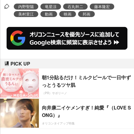
内野聖陽
竜星涼
石丸幹二
藤本隆宏
美村里江
動画
映画
邦画
PICK UP
朝1分貼るだけ！ミルクピールで一日中ず
っとうるツヤ肌
（PR）サボリーノ
向井康二イケメンすぎ！純愛『（LOVE S
ONG）』
オリコンタイアップ特集