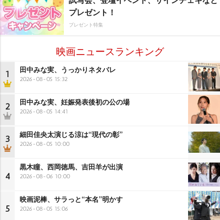
プレゼント！
プレゼント特集
映画ニュースランキング
田中みな実、うっかりネタバレ
1
2026-08-05 15:32
田中みな実、妊娠発表後初の公の場
2
2026-08-05 14:41
細田佳央太演じる涼は“現代の彰”
3
2026-08-05 10:00
黒木瞳、西岡徳馬、吉田羊が出演
4
2026-08-06 10:00
映画泥棒、サラっと“本名”明かす
5
2026-08-05 15:06