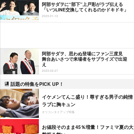
阿部サダヲに“部下”上戸彩がラブ伝える
「いつLINE交換してくれるのかドキドキ」
2023-01-13
阿部サダヲ、思わぬ登場にファン三度見
舞台あいさつで来場者をサプライズで出迎
え
2023-02-27
話題の特集をPICK UP！
イケメンてんこ盛り！尊すぎる男子の純情
ラブに胸キュン
オリコンタイアップ特集
お値段そのまま45％増量！ファミマ夏の大