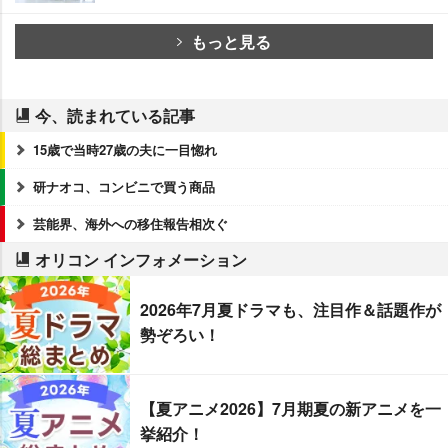
もっと見る
今、読まれている記事
15歳で当時27歳の夫に一目惚れ
研ナオコ、コンビニで買う商品
芸能界、海外への移住報告相次ぐ
オリコン インフォメーション
2026年7月夏ドラマも、注目作＆話題作が
勢ぞろい！
【夏アニメ2026】7月期夏の新アニメを一
挙紹介！