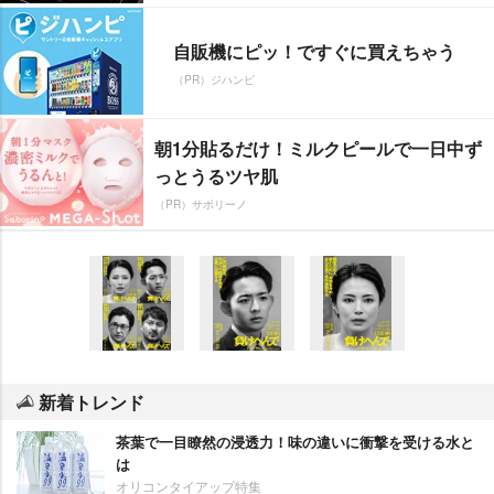
自販機にピッ！ですぐに買えちゃう
（PR）ジハンピ
朝1分貼るだけ！ミルクピールで一日中ず
っとうるツヤ肌
（PR）サボリーノ
新着トレンド
茶葉で一目瞭然の浸透力！味の違いに衝撃を受ける水と
は
オリコンタイアップ特集