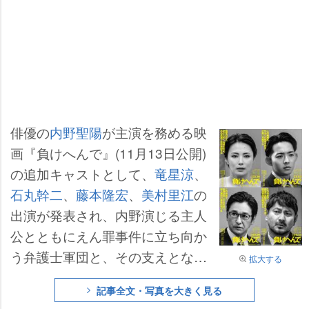
俳優の
内野聖陽
が主演を務める映
画『負けへんで』(11月13日公開)
の追加キャストとして、
竜星涼
、
石丸幹二
、
藤本隆宏
、
美村里江
の
出演が発表され、内野演じる主人
公とともにえん罪事件に立ち向か
う弁護士軍団と、その支えとなる
拡大する
恋人役を務めることが明らかにな
記事全文・写真を大きく見る
った。