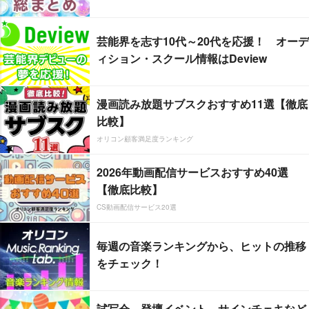
芸能界を志す10代～20代を応援！ オーデ
ィション・スクール情報はDeview
漫画読み放題サブスクおすすめ11選【徹底
比較】
オリコン顧客満足度ランキング
2026年動画配信サービスおすすめ40選
【徹底比較】
CS動画配信サービス20選
毎週の音楽ランキングから、ヒットの推移
をチェック！
試写会、登壇イベント、サインチェキなど