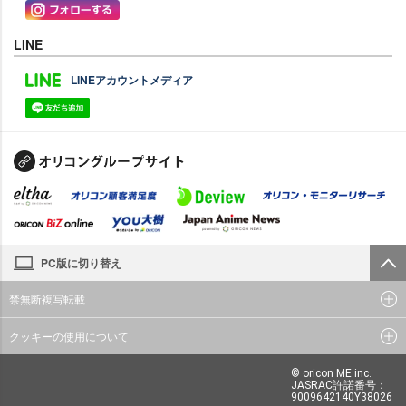
LINE
LINEアカウントメディア
PC版に切り替え
禁無断複写転載
クッキーの使用について
© oricon ME inc.
JASRAC許諾番号：
9009642140Y38026