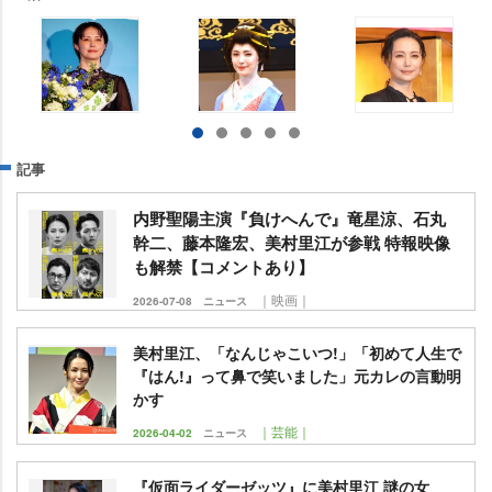
記事
内野聖陽主演『負けへんで』竜星涼、石丸
幹二、藤本隆宏、美村里江が参戦 特報映像
も解禁【コメントあり】
｜映画｜
2026-07-08
ニュース
美村里江、「なんじゃこいつ!」「初めて人生で
『はん!』って鼻で笑いました」元カレの言動明
かす
｜芸能｜
2026-04-02
ニュース
『仮面ライダーゼッツ』に美村里江 謎の女