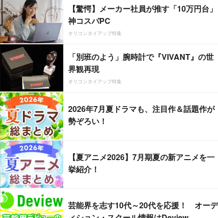
【驚愕】メーカー社員が推す「10万円台」
神コスパPC
オリコンタイアップ特集
「別班のよう」腕時計で『VIVANT』の世
界観再現
オリコンタイアップ特集
2026年7月夏ドラマも、注目作＆話題作が
勢ぞろい！
【夏アニメ2026】7月期夏の新アニメを一
挙紹介！
芸能界を志す10代～20代を応援！ オーデ
ィション・スクール情報はDeview