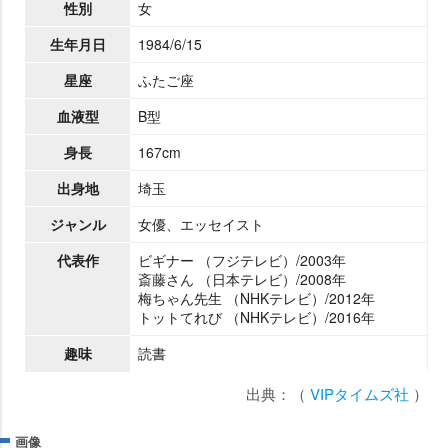
性別
女
生年月日
1984/6/15
星座
ふたご座
血液型
B型
身長
167cm
出身地
埼玉
ジャンル
女優、エッセイスト
代表作
ビギナー （フジテレビ）/2003年
斎藤さん （日本テレビ）/2008年
梅ちゃん先生 （NHKテレビ）/2012年
トットてれび （NHKテレビ）/2016年
趣味
読書
出典：（
VIPタイムズ社
）
画像