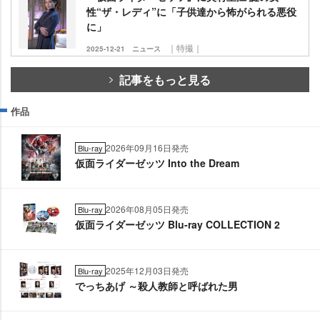
性“ザ・レディ”に「子供達から怖がられる悪役
に」
｜特撮｜
2025-12-21
ニュース
記事をもっと見る
作品
2026年09月16日発売
Blu-ray
仮面ライダーゼッツ Into the Dream
2026年08月05日発売
Blu-ray
仮面ライダーゼッツ Blu-ray COLLECTION 2
2025年12月03日発売
Blu-ray
でっちあげ ～殺人教師と呼ばれた男