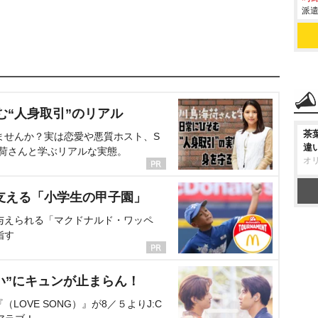
派遣
む“人身取引”のリアル
茶
ませんか？実は恋愛や悪質ホスト、S
違
海荷さんと学ぶリアルな実態。
オ
支える「小学生の甲子園」
与えられる「マクドナルド・ワッペ
指す
い”にキュンが止まらん！
OVE SONG）』が8／５よりJ:C