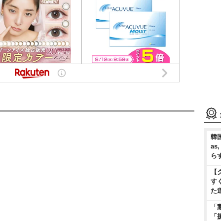
韓国
as
ら
【
す
た
「
「