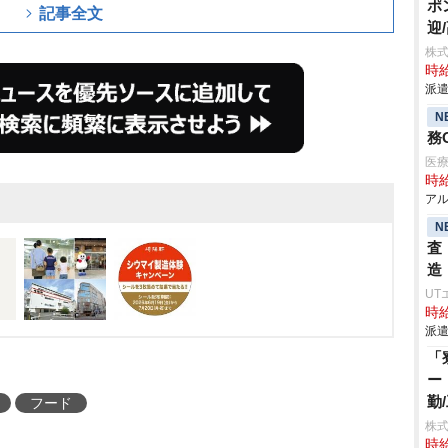
ポ
記事全文
迎
株
時給
派遣
N
務
医
時給
アル
N
査
造
UT
時給
派遣
「
ー
勤
フード
株
時給