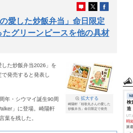
の愛した炒飯弁当」命日限定
ったグリーンピースを他の具材
した炒飯弁当2026」を
定で発売すると発表し
N
拡大する
周年・シウマイ誕生90周
検
崎陽軒「桂歌丸さんの愛した
lker」に登場。崎陽軒
造
炒飯弁当」命日限定で発売
UT
う言葉を残した。
時給
派遣