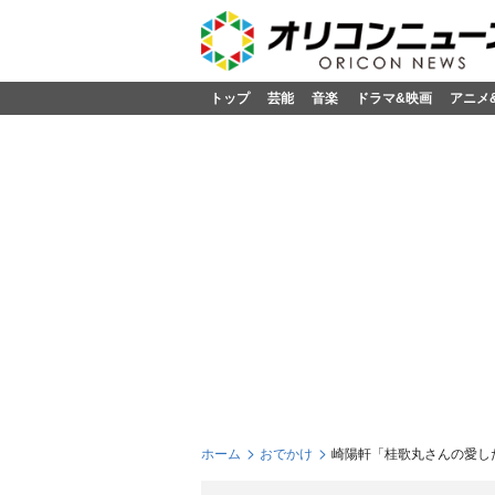
トップ
芸能
音楽
ドラマ&映画
アニメ
ホーム
おでかけ
崎陽軒「桂歌丸さんの愛し