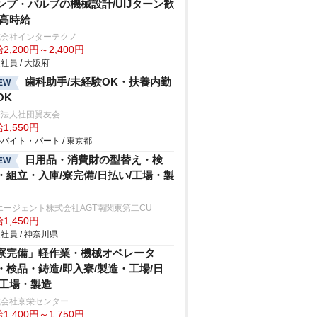
ンプ・バルブの機械設計/UIJターン歓
/高時給
式会社インターテクノ
2,200円～2,400円
社員 / 大阪府
歯科助手/未経験OK・扶養内勤
EW
OK
療法人社団翼友会
1,550円
バイト・パート / 東京都
日用品・消費財の型替え・検
EW
・組立・入庫/寮完備/日払い/工場・製
エージェント株式会社AGT南関東第二CU
1,450円
社員 / 神奈川県
寮完備」軽作業・機械オペレータ
・検品・鋳造/即入寮/製造・工場/日
/工場・製造
式会社京栄センター
1,400円～1,750円