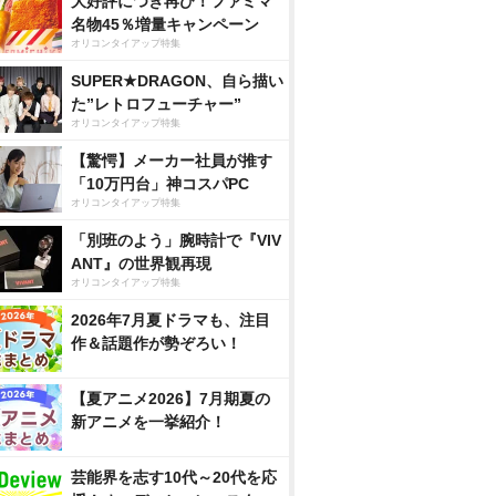
大好評につき再び！ファミマ
名物45％増量キャンペーン
オリコンタイアップ特集
SUPER★DRAGON、自ら描い
た”レトロフューチャー”
オリコンタイアップ特集
【驚愕】メーカー社員が推す
「10万円台」神コスパPC
オリコンタイアップ特集
「別班のよう」腕時計で『VIV
ANT』の世界観再現
オリコンタイアップ特集
2026年7月夏ドラマも、注目
作＆話題作が勢ぞろい！
【夏アニメ2026】7月期夏の
新アニメを一挙紹介！
芸能界を志す10代～20代を応