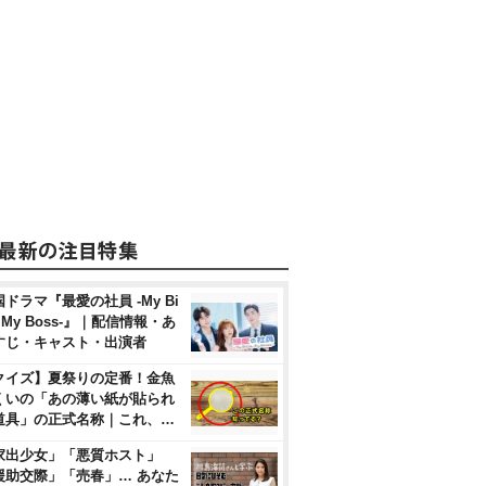
ドラマ『最愛の社員 -My Bi
, My Boss-』｜配信情報・あ
すじ・キャスト・出演者
クイズ】夏祭りの定番！金魚
くいの「あの薄い紙が貼られ
道具」の正式名称｜これ、…
家出少女」「悪質ホスト」
援助交際」「売春」… あなた