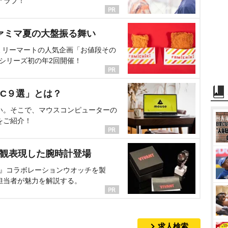
アラブ！
ァミマ夏の大盤振る舞い
ミリーマートの人気企画「お値段その
、シリーズ初の年2回開催！
C９選」とは？
い。そこで、マウスコンピューターの
をご紹介！
界観表現した腕時計登場
NT』コラボレーションウオッチを製
担当者が魅力を解説する。
求人検索