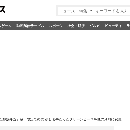
ニュース・特集
&ゲーム
動画配信サービス
スポーツ
社会・経済
グルメ
ビューティ
ラ
た炒飯弁当」命日限定で発売 少し苦手だったグリーンピースを他の具材に変更