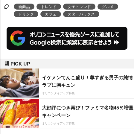
する。
新商品
トレンド
女子トレンド
グルメ
ドリンク
カフェ
スターバックス
PICK UP
イケメンてんこ盛り！尊すぎる男子の純情
ラブに胸キュン
オリコンタイアップ特集
大好評につき再び！ファミマ名物45％増量
キャンペーン
オリコンタイアップ特集