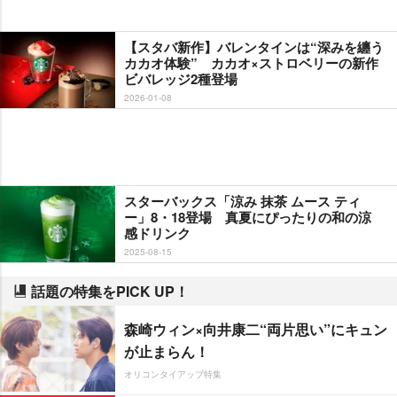
【スタバ新作】バレンタインは“深みを纏う
カカオ体験” カカオ×ストロベリーの新作
ビバレッジ2種登場
2026-01-08
スターバックス「涼み 抹茶 ムース ティ
ー」8・18登場 真夏にぴったりの和の涼
感ドリンク
2025-08-15
話題の特集をPICK UP！
森崎ウィン×向井康二“両片思い”にキュン
が止まらん！
オリコンタイアップ特集