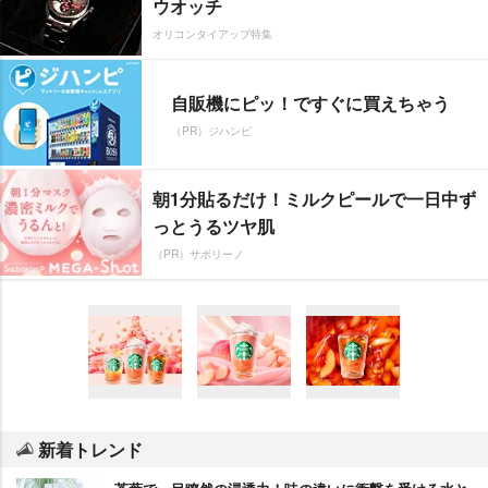
ウオッチ
オリコンタイアップ特集
自販機にピッ！ですぐに買えちゃう
（PR）ジハンピ
朝1分貼るだけ！ミルクピールで一日中ず
っとうるツヤ肌
（PR）サボリーノ
新着トレンド