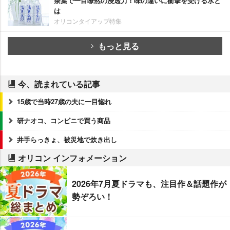
茶葉で一目瞭然の浸透力！味の違いに衝撃を受ける水と
は
オリコンタイアップ特集
もっと見る
今、読まれている記事
15歳で当時27歳の夫に一目惚れ
研ナオコ、コンビニで買う商品
井手らっきょ、被災地で炊き出し
オリコン インフォメーション
2026年7月夏ドラマも、注目作＆話題作が
勢ぞろい！