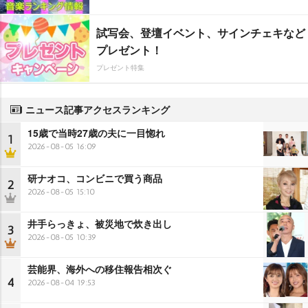
試写会、登壇イベント、サインチェキなど
プレゼント！
プレゼント特集
ニュース記事アクセスランキング
15歳で当時27歳の夫に一目惚れ
1
2026-08-05 16:09
研ナオコ、コンビニで買う商品
2
2026-08-05 15:10
井手らっきょ、被災地で炊き出し
3
2026-08-05 10:39
芸能界、海外への移住報告相次ぐ
4
2026-08-04 19:53