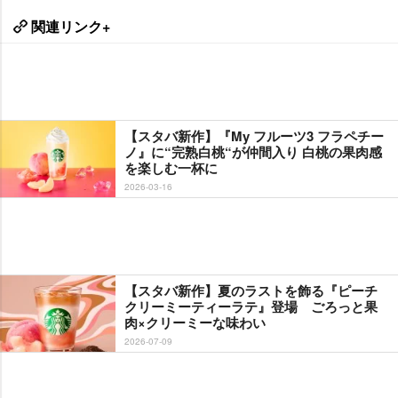
関連リンク+
【スタバ新作】『My フルーツ3 フラペチー
ノ』に“完熟白桃“が仲間入り 白桃の果肉感
を楽しむ一杯に
2026-03-16
【スタバ新作】夏のラストを飾る『ピーチ
クリーミーティーラテ』登場 ごろっと果
肉×クリーミーな味わい
2026-07-09