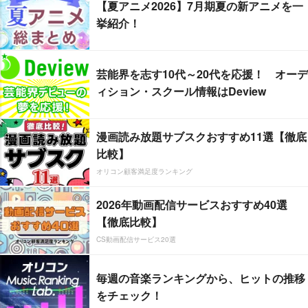
【夏アニメ2026】7月期夏の新アニメを一
挙紹介！
芸能界を志す10代～20代を応援！ オーデ
ィション・スクール情報はDeview
漫画読み放題サブスクおすすめ11選【徹底
比較】
オリコン顧客満足度ランキング
2026年動画配信サービスおすすめ40選
【徹底比較】
CS動画配信サービス20選
毎週の音楽ランキングから、ヒットの推移
をチェック！