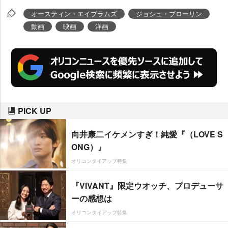
オースティン・エイブラムズ
ジョシュ・ブローリン
動画
映画
洋画
PICK UP
向井康二イケメンすぎ！純愛『（LOVE S
ONG）』
オリコンタイアップ特集
『VIVANT』限定ウオッチ、プロデューサ
ーの感想は
オリコンタイアップ特集