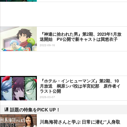
『神達に拾われた男』第2期、2023年1月放
送開始 PV公開で新キャストは巽悠衣子
2022-09-16
『ホテル・インヒューマンズ』第2期、10
月放送 桐原シバ役は羊宮妃那 原作者イ
ラスト公開
2026-03-07
話題の特集をPICK UP！
川島海荷さんと学ぶ 日常に潜む“人身取