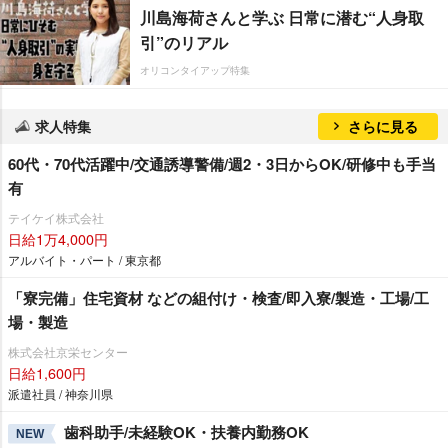
川島海荷さんと学ぶ 日常に潜む“人身取
引”のリアル
オリコンタイアップ特集
求人特集
さらに見る
60代・70代活躍中/交通誘導警備/週2・3日からOK/研修中も手当
有
テイケイ株式会社
日給1万4,000円
アルバイト・パート / 東京都
「寮完備」住宅資材 などの組付け・検査/即入寮/製造・工場/工
場・製造
株式会社京栄センター
日給1,600円
派遣社員 / 神奈川県
歯科助手/未経験OK・扶養内勤務OK
NEW