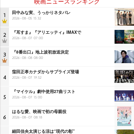
映画ニュースランキング
田中みな実、うっかりネタバレ
1
2026-08-05 15:32
『耳すま』『アリエッティ』IMAXで
2
2026-08-07 07:00
『8番出口』地上波初放送決定
3
2026-08-08 08:00
窪田正孝カナダからサプライズ登場
4
2026-08-07 19:52
『マイケル』劇中使用27曲リスト
5
2026-08-07 15:00
はるな愛、映画で初の母親役
6
2026-08-07 08:18
細田佳央太演じる涼は“現代の彰”