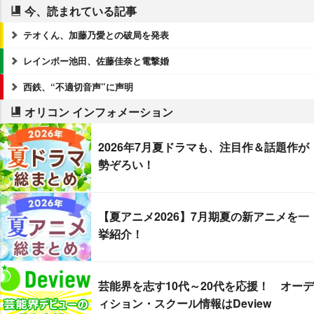
今、読まれている記事
テオくん、加藤乃愛との破局を発表
レインボー池田、佐藤佳奈と電撃婚
西鉄、“不適切音声”に声明
オリコン インフォメーション
2026年7月夏ドラマも、注目作＆話題作が
勢ぞろい！
【夏アニメ2026】7月期夏の新アニメを一
挙紹介！
芸能界を志す10代～20代を応援！ オーデ
ィション・スクール情報はDeview