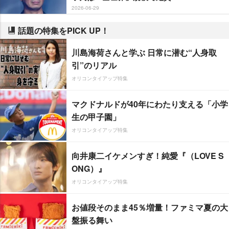
2026-06-29
話題の特集をPICK UP！
川島海荷さんと学ぶ 日常に潜む“人身取
引”のリアル
オリコンタイアップ特集
マクドナルドが40年にわたり支える「小学
生の甲子園」
オリコンタイアップ特集
向井康二イケメンすぎ！純愛『（LOVE S
ONG）』
オリコンタイアップ特集
お値段そのまま45％増量！ファミマ夏の大
盤振る舞い