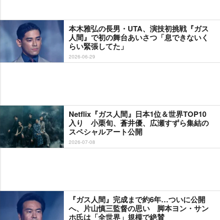
本木雅弘の長男・UTA、演技初挑戦『ガス
人間』で初の舞台あいさつ「息できないく
らい緊張してた」
2026-06-29
Netflix『ガス人間』日本1位＆世界TOP10
入り 小栗旬、蒼井優、広瀬すずら集結の
スペシャルアート公開
2026-07-08
『ガス人間』完成まで約6年…ついに公開
へ、片山慎三監督の思い 脚本ヨン・サン
ホ氏は「全世界」規模で絶賛