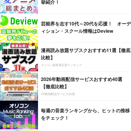
挙紹介！
芸能界を志す10代～20代を応援！ オーデ
ィション・スクール情報はDeview
漫画読み放題サブスクおすすめ11選【徹底
比較】
オリコン顧客満足度ランキング
2026年動画配信サービスおすすめ40選
【徹底比較】
CS動画配信サービス20選
毎週の音楽ランキングから、ヒットの推移
をチェック！