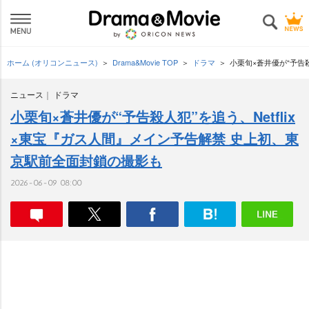
ホーム (オリコンニュース)
Drama&Movie TOP
ドラマ
小栗旬×蒼井優が“予告
ニュース
ドラマ
小栗旬×蒼井優が“予告殺人犯”を追う、Netflix
×東宝『ガス人間』メイン予告解禁 史上初、東
京駅前全面封鎖の撮影も
2026-06-09 08:00