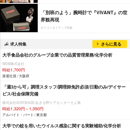
「別班のよう」腕時計で『VIVANT』の世
界観再現
オリコンタイアップ特集
求人特集
さらに見る
大手食品会社のグループ企業での品質管理業務/化学分析
WDB株式会社
時給1,700円
派遣社員 / 大阪府
「週3から可」調理スタッフ/調理師免許必須/日勤のみ/デイサー
ビス/社会保障完備
株式会社SOYOKAZE/あきる野ケアセンターそよ風
時給1,320円～1,350円
アルバイト・パート / 東京都
大学での蚊を用いたウイルス感染に関する実験補助/化学分析