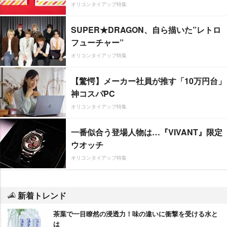
オリコンタイアップ特集
SUPER★DRAGON、自ら描いた”レトロ
フューチャー”
オリコンタイアップ特集
【驚愕】メーカー社員が推す「10万円台」
神コスパPC
オリコンタイアップ特集
一番似合う登場人物は…『VIVANT』限定
ウオッチ
オリコンタイアップ特集
新着トレンド
茶葉で一目瞭然の浸透力！味の違いに衝撃を受ける水と
は