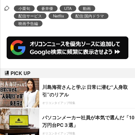
小栗旬
蒼井優
UTA
動画
配信サービス
Netflix
配信:国内ドラマ
映画予告編
PICK UP
川島海荷さんと学ぶ 日常に潜む“人身取
引”のリアル
オリコンタイアップ特集
パソコンメーカー社員が本気で選んだ「10
万円台PC３選」
オリコンタイアップ特集