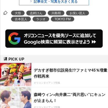
記事全文・写真を大きく見る
大悟
志村けん
川島明
お笑い芸人
吉本芸人
ラジオ
TOKYO FM
PICK UP
デカすぎ都市伝説発生!?ファミマ45％増量
作戦再来
オリコンタイアップ特集
森崎ウィン×向井康二“両片思い”にキュン
が止まらん！
オリコンタイアップ特集