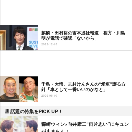
麒麟・田村裕の吉本退社報道 相方・川島
明が電話で確認「ないから」
2022-12-15
千鳥・大悟、志村けんさんの“愛車”譲る方
針「車として一番いいのかなと」
2026-06-10
話題の特集をPICK UP！
森崎ウィン×向井康二“両片思い”にキュン
が止まらん！