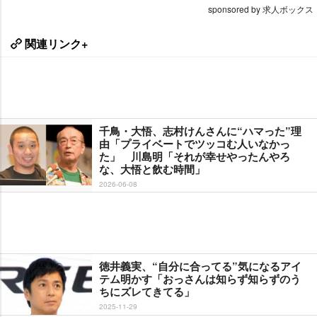
sponsored by 求人ボックス
関連リンク+
千鳥・大悟、志村けんさんに“ハマった”理
由「プライベートでツッコむ人いなかっ
た」 川島明「それが幸せやったんやろ
な、大悟と飲む時間」
2026-06-08
徳井義実、“自分に合ってる”気になるアイ
テム明かす「おっさんは知らず知らずのう
ちにズレてきてる」
2025-11-29