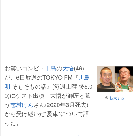
お笑いコンビ・
千鳥
の
大悟
(46)
が、6日放送のTOKYO FM『
川島
明
そもそもの話』(毎週土曜 後5:0
0)にゲスト出演。大悟が師匠と慕
拡大する
う
志村けん
さん(2020年3月死去)
から受け継いだ“愛車”について語
った。