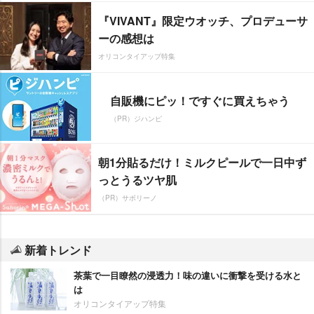
『VIVANT』限定ウオッチ、プロデューサ
ーの感想は
オリコンタイアップ特集
自販機にピッ！ですぐに買えちゃう
（PR）ジハンピ
朝1分貼るだけ！ミルクピールで一日中ず
っとうるツヤ肌
（PR）サボリーノ
新着トレンド
茶葉で一目瞭然の浸透力！味の違いに衝撃を受ける水と
は
オリコンタイアップ特集