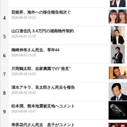
芸能界、海外への移住報告相次ぐ
4
2026-08-04 19:53
山口達也氏 3.4万円の湘南物件契約
5
2026-08-03 12:18
梅崎伸幸さん死去、享年44
6
2026-08-03 15:16
片岡鶴太郎、自家農園での“発見”
7
2026-08-04 14:05
清水アキラ、良太郎さん死去を報告
8
2026-08-02 16:45
松本潤、熊本地震被災地へコメント
9
2026-08-04 10:47
寿美花代さん死去 息子がコメント