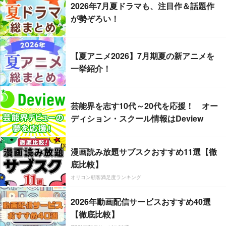
2026年7月夏ドラマも、注目作＆話題作
が勢ぞろい！
【夏アニメ2026】7月期夏の新アニメを
一挙紹介！
芸能界を志す10代～20代を応援！ オー
ディション・スクール情報はDeview
漫画読み放題サブスクおすすめ11選【徹
底比較】
オリコン顧客満足度ランキング
2026年動画配信サービスおすすめ40選
【徹底比較】