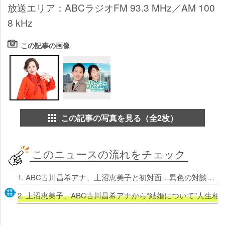
放送エリア：ABCラジオFM 93.3 MHz／AM 100
8 kHz
この記事の画像
この記事の写真を見る（全2枚）
このニュースの流れをチェック
1. ABC古川昌希アナ、上沼恵美子と初対面…異色の対談 ラジオで生歌披露の展開へ
2. 上沼恵美子、ABC古川昌希アナから“結婚について”人生相