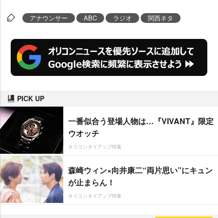
アナウンサー
ABC
ラジオ
関西ネタ
PICK UP
一番似合う登場人物は…『VIVANT』限定
ウオッチ
オリコンタイアップ特集
森崎ウィン×向井康二“両片思い”にキュン
が止まらん！
オリコンタイアップ特集