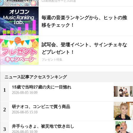
CS動画配信サービス20選
毎週の音楽ランキングから、ヒットの推
移をチェック！
試写会、登壇イベント、サインチェキな
どプレゼント！
プレゼント特集
ニュース記事アクセスランキング
15歳で当時27歳の夫に一目惚れ
1
2026-08-05 16:09
研ナオコ、コンビニで買う商品
2
2026-08-05 15:10
井手らっきょ、被災地で炊き出し
3
2026-08-05 10:39