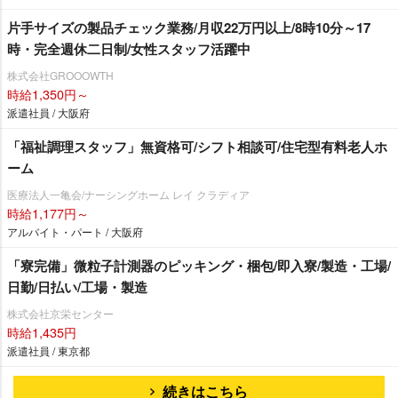
片手サイズの製品チェック業務/月収22万円以上/8時10分～17
時・完全週休二日制/女性スタッフ活躍中
株式会社GROOOWTH
時給1,350円～
派遣社員 / 大阪府
「福祉調理スタッフ」無資格可/シフト相談可/住宅型有料老人ホ
ーム
医療法人一亀会/ナーシングホーム レイ クラディア
時給1,177円～
アルバイト・パート / 大阪府
「寮完備」微粒子計測器のピッキング・梱包/即入寮/製造・工場/
日勤/日払い/工場・製造
株式会社京栄センター
時給1,435円
派遣社員 / 東京都
続きはこちら