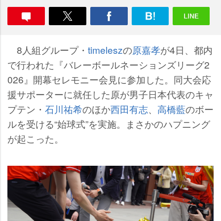
8人組グループ・
timelesz
の
原嘉孝
が4日、都内
で行われた『バレーボールネーションズリーグ2
026』開幕セレモニー会見に参加した。同大会応
援サポーターに就任した原が男子日本代表のキャ
プテン・
石川祐希
のほか
西田有志
、
高橋藍
のボー
ルを受ける“始球式”を実施。まさかのハプニング
が起こった。