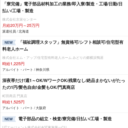
「寮完備」電子部品材料加工の業務/即入寮/製造・工場/日勤/日
払い/工場・製造
株式会社京栄センター
月給20万円～25万円
派遣社員 / 北海道
「福祉調理スタッフ」無資格可/シフト相談可/住宅型有
NEW
料老人ホーム
株式会社エム・アップ/住宅型有料老人ホーム みどりの郷横浜鴨居
時給1,225円
アルバイト・パート / 神奈川県
深夜帯だけ!週1～OK/WワークOK/残業なし/絶品まかないがたっ
たの1円/髪色自由!金髪もOK/門真商店
町田商店 門真店
時給1,525円
アルバイト・パート / 大阪府
電子部品の組立・検査/寮完備/日払い/工場・製造
NEW
UTエージェント株式会社AGT東海第一CU