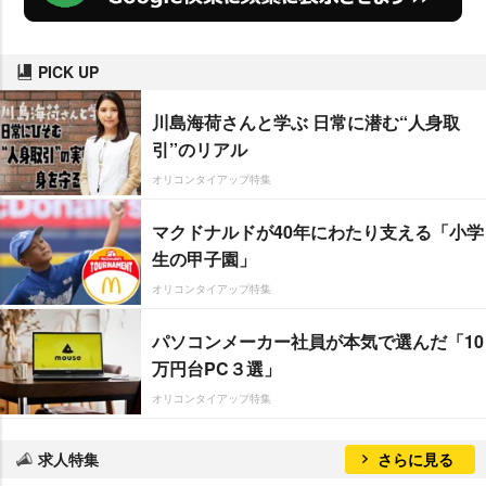
PICK UP
川島海荷さんと学ぶ 日常に潜む“人身取
引”のリアル
オリコンタイアップ特集
マクドナルドが40年にわたり支える「小学
生の甲子園」
オリコンタイアップ特集
パソコンメーカー社員が本気で選んだ「10
万円台PC３選」
オリコンタイアップ特集
求人特集
さらに見る