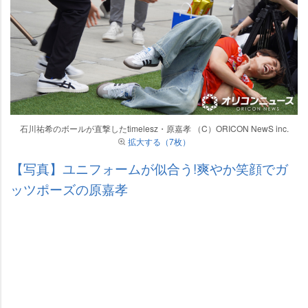
石川祐希のボールが直撃したtimelesz・原嘉孝 （C）ORICON NewS inc.
拡大する（7枚）
【写真】ユニフォームが似合う!爽やか笑顔でガ
ッツポーズの原嘉孝