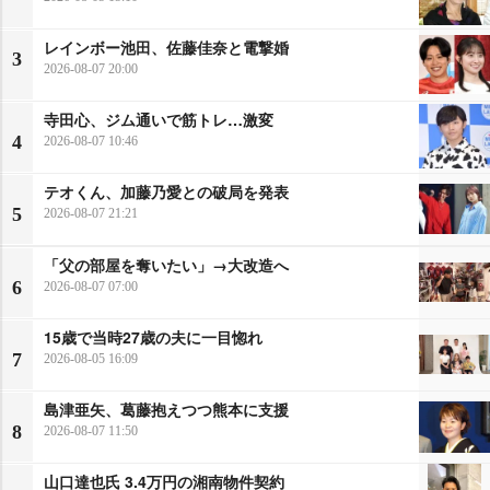
レインボー池田、佐藤佳奈と電撃婚
3
2026-08-07 20:00
寺田心、ジム通いで筋トレ…激変
4
2026-08-07 10:46
テオくん、加藤乃愛との破局を発表
5
2026-08-07 21:21
「父の部屋を奪いたい」→大改造へ
6
2026-08-07 07:00
15歳で当時27歳の夫に一目惚れ
7
2026-08-05 16:09
島津亜矢、葛藤抱えつつ熊本に支援
8
2026-08-07 11:50
山口達也氏 3.4万円の湘南物件契約