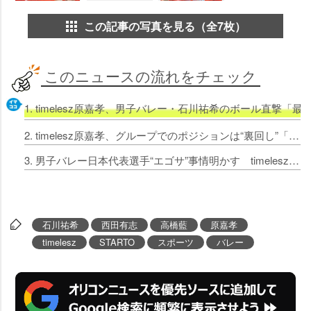
この記事の写真を見る（全7枚）
このニュースの流れをチェック
1. timelesz原嘉孝、男子バレー・石川祐希のボール直撃
2. timelesz原嘉孝、グループでのポジションは“裏回し”「自分が前に出るのではなくメンバーを活かす」
3. 男子バレー日本代表選手“エゴサ”事情明かす timelesz原嘉孝が質問「称賛の言葉を浴びたくなりませんか」
石川祐希
西田有志
高橋藍
原嘉孝
timelesz
STARTO
スポーツ
バレー