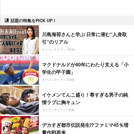
話題の特集をPICK UP！
川島海荷さんと学ぶ 日常に潜む“人身取
引”のリアル
オリコンタイアップ特集
マクドナルドが40年にわたり支える「小
学生の甲子園」
オリコンタイアップ特集
イケメンてんこ盛り！尊すぎる男子の純
情ラブに胸キュン
オリコンタイアップ特集
デカすぎ都市伝説発生!?ファミマ45％増
量作戦再来