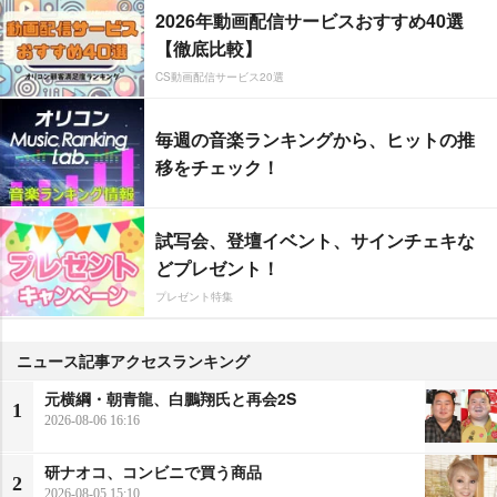
2026年動画配信サービスおすすめ40選
【徹底比較】
CS動画配信サービス20選
毎週の音楽ランキングから、ヒットの推
移をチェック！
試写会、登壇イベント、サインチェキな
どプレゼント！
プレゼント特集
ニュース記事アクセスランキング
元横綱・朝青龍、白鵬翔氏と再会2S
1
2026-08-06 16:16
研ナオコ、コンビニで買う商品
2
2026-08-05 15:10