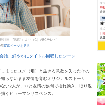
株
時給
派遣
N
備
株
日給
派遣
最終回（第8話）より（C）ABCテレビ
写真ページを見る
の会話…鮮やかにタイトル回収したシーン
しまったユメ（畑）と生きる意欲を失ったその
を知らないまま友情を育むオリジナルストーリ
のない2人が、罪と友情の狭間で揺れ動き、取り返
を描くヒューマンサスペンス。