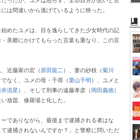
らだったが、ユメは怒らず、全部自分が悪いと言
目には間違いから逃げているように映った。
始めたユメは、目を逸らしてきた少女時代の記
母・美郷にかけてもらった言葉も重なり、この言
。
、近藤家の宏（
原田龍二
）、妻の紗枝（
菊川
けでなく、ユメの母・千尋（
栗山千明
）、ユメと
藤井流星
）、そして刑事の遠藤孝彦（
岡田義徳
）
たい放題、修羅場と化した。
ーでありながら、最後まで逮捕される者はな
して逮捕されないんですか？」と警察に問いただ