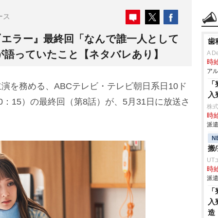
ース
『エラー』最終回「なんで誰一人として
歯
家が語っていたこと【ネタバレあり】
A D
時給
アル
「
主演を務める、ABCテレビ・テレビ朝日系日10ド
入
：15）の最終回（第8話）が、5月31日に放送さ
株
時給
派遣
N
搬
UT
時給
派遣
「
入
造