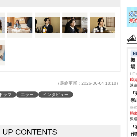
N
搬
場
UT
時給
（最終更新：2026-06-04 18:18）
派遣
「
ドラマ
エラー
インタビュー
寮
株
時給
派遣
「
K UP CONTENTS
作