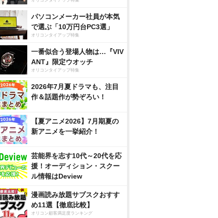
パソコンメーカー社員が本気
で選ぶ「10万円台PC3選」
オリコンタイアップ特集
一番似合う登場人物は…『VIV
ANT』限定ウオッチ
オリコンタイアップ特集
2026年7月夏ドラマも、注目
作＆話題作が勢ぞろい！
【夏アニメ2026】7月期夏の
新アニメを一挙紹介！
芸能界を志す10代～20代を応
援！オーディション・スクー
ル情報はDeview
漫画読み放題サブスクおすす
め11選【徹底比較】
オリコン顧客満足度ランキング