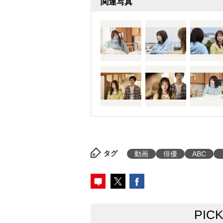
関連写真
タグ
動画
俳優
ABC
PIC