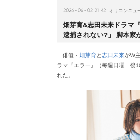
2026-06-02 21:42
オリコンニュ
畑芽育&志田未来ドラマ
逮捕されない?」 脚本
俳優・
畑芽育
と
志田未来
がW
ラマ『エラー』（毎週日曜 後10
れた。