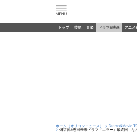
トップ
芸能
音楽
ドラマ&映画
アニメ
ホーム（オリコンニュース）
Drama&Movie T
畑芽育&志田未来ドラマ『エラー』最終回「な