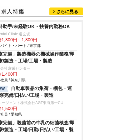
さらに見る
科助手/未経験OK・扶養内勤務OK
ental Clinic 道玄坂
1,300円～1,800円
バイト・パート / 東京都
寮完備」製造機器の機械操作業務/即
寮/製造・工場/工場・製造
式会社京栄センター
1,400円
社員 / 神奈川県
自動車製品の集荷・梱包・運
EW
/寮完備/日払い/工場・製造
エージェント株式会社AGT東海第一CU
1,500円
社員 / 愛知県
寮完備」殺菌前の牛乳の細菌検査/即
寮/製造・工場/日勤/日払い/工場・製