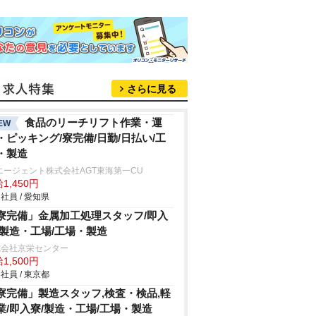
さらに見る
食品のリーチリフト作業・運
EW
・ピッキング/寮完備/日勤/日払い/工
・製造
エージェント株式会社AGT東海第一CU
1,450円
社員 / 愛知県
寮完備」金属加工処理スタッフ/即入
/製造・工場/工場・製造
式会社京栄センター
1,500円
社員 / 東京都
寮完備」製造スタッフ,検査・検品,軽
業/即入寮/製造・工場/工場・製造