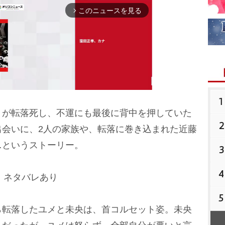
このニュースを見る
arrow_forward_ios
1
）が転落死し、不運にも最後に背中を押していた
2
M
出会いに、2人の家族や、転落に巻き込まれた近藤
u
…というストーリー。
3
t
e
4
」ネタバレあり
5
転落したユメと未央は、首コルセット姿。未央