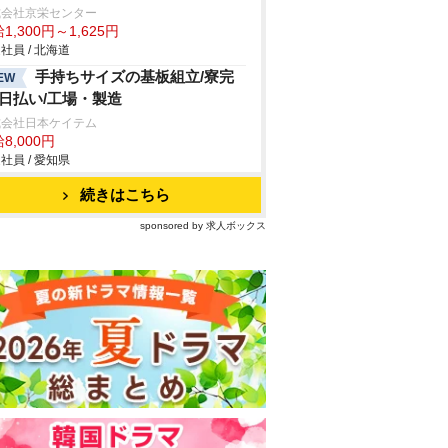
式会社京栄センター
1,300円～1,625円
社員 / 北海道
手持ちサイズの基板組立/寮完
EW
/日払い/工場・製造
式会社日本ケイテム
8,000円
社員 / 愛知県
続きはこちら
sponsored by 求人ボックス