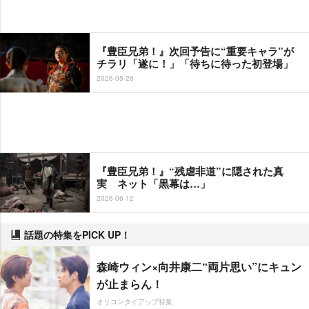
『豊臣兄弟！』次回予告に“重要キャラ”が
チラリ「遂に！」「待ちに待った初登場」
2026-05-26
『豊臣兄弟！』“残虐非道”に隠された真
実 ネット「黒幕は…」
2026-06-12
話題の特集をPICK UP！
森崎ウィン×向井康二“両片思い”にキュン
が止まらん！
オリコンタイアップ特集