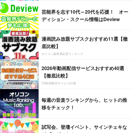
芸能界を志す10代～20代を応援！ オー
ディション・スクール情報はDeview
漫画読み放題サブスクおすすめ11選【徹
底比較】
オリコン顧客満足度ランキング
2026年動画配信サービスおすすめ40選
【徹底比較】
CS動画配信サービス20選
毎週の音楽ランキングから、ヒットの推
移をチェック！
試写会、登壇イベント、サインチェキな