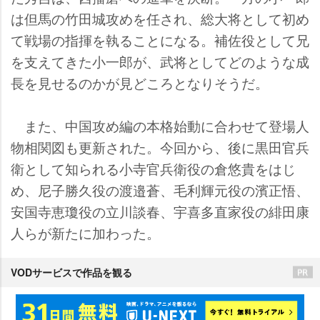
は但馬の竹田城攻めを任され、総大将として初め
て戦場の指揮を執ることになる。補佐役として兄
を支えてきた小一郎が、武将としてどのような成
長を見せるのかが見どころとなりそうだ。
また、中国攻め編の本格始動に合わせて登場人
物相関図も更新された。今回から、後に黒田官兵
衛として知られる小寺官兵衛役の倉悠貴をはじ
め、尼子勝久役の渡邉蒼、毛利輝元役の濱正悟、
安国寺恵瓊役の立川談春、宇喜多直家役の緋田康
人らが新たに加わった。
VODサービスで作品を観る