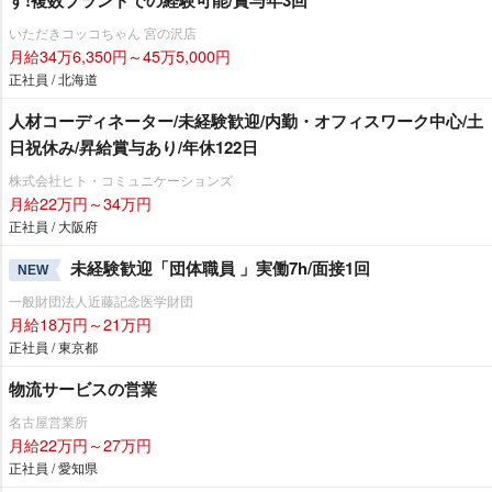
す!複数ブランドでの経験可能/賞与年3回
いただきコッコちゃん 宮の沢店
月給34万6,350円～45万5,000円
正社員 / 北海道
人材コーディネーター/未経験歓迎/内勤・オフィスワーク中心/土
日祝休み/昇給賞与あり/年休122日
株式会社ヒト・コミュニケーションズ
月給22万円～34万円
正社員 / 大阪府
未経験歓迎「団体職員 」実働7h/面接1回
NEW
一般財団法人近藤記念医学財団
月給18万円～21万円
正社員 / 東京都
物流サービスの営業
名古屋営業所
月給22万円～27万円
正社員 / 愛知県