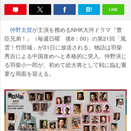
仲野太賀
が主演を務めるNHK大河ドラマ『豊
臣兄弟！』（毎週日曜 後8：00）の第21回「風
雲！竹田城」が31日に放送される。物語は羽柴
秀吉による中国攻めへと本格的に突入。仲野演じ
る羽柴小一郎が、初めて総大将として戦に臨む重
要な局面を迎える。