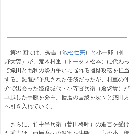
第21回では、秀吉（
池松壮亮
）と小一郎（仲
野太賀）が、荒木村重（トータス松本）に代わっ
て織田と毛利の勢力争いに揺れる播磨攻略を担当
する。難航が予想された任務だったが、村重の仲
介で出会った姫路城代・小寺官兵衛（倉悠貴）が
卓越した手腕を発揮。播磨の国衆を次々と織田方
へ引き入れていく。
さらに、竹中半兵衛（菅田将暉）の進言を受け
た秀吉は、西播磨への進軍を決断。一方の小一郎