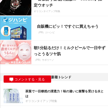
定ウオッチ
オリコンタイアップ特集
自販機にピッ！ですぐに買えちゃう
（PR）ジハンピ
朝1分貼るだけ！ミルクピールで一日中ず
っとうるツヤ肌
（PR）サボリーノ
新着トレンド
コメントする・見る
茶葉で一目瞭然の浸透力！味の違いに衝撃を受ける水と
は
オリコンタイアップ特集