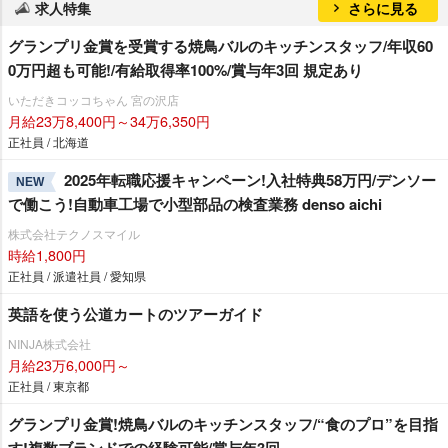
求人特集
さらに見る
グランプリ金賞を受賞する焼鳥バルのキッチンスタッフ/年収60
0万円超も可能!/有給取得率100%/賞与年3回 規定あり
いただきコッコちゃん 宮の沢店
月給23万8,400円～34万6,350円
正社員 / 北海道
2025年転職応援キャンペーン!入社特典58万円/デンソー
NEW
で働こう!自動車工場で小型部品の検査業務 denso aichi
株式会社テクノスマイル
時給1,800円
正社員 / 派遣社員 / 愛知県
英語を使う公道カートのツアーガイド
NINJA株式会社
月給23万6,000円～
正社員 / 東京都
グランプリ金賞!焼鳥バルのキッチンスタッフ/“食のプロ”を目指