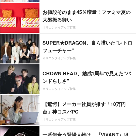
お値段そのまま45％増量！ファミマ夏の
大盤振る舞い
オリコンタイアップ特集
SUPER★DRAGON、自ら描いた”レトロ
フューチャー”
オリコンタイアップ特集
CROWN HEAD、結成1周年で見えた”バ
ンドらしさ”
オリコンタイアップ特集
【驚愕】メーカー社員が推す「10万円
台」神コスパPC
オリコンタイアップ特集
一番似合う登場人物は…『VIVANT』限