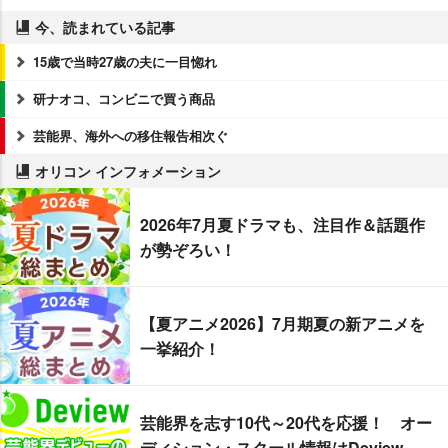
今、読まれている記事
15歳で当時27歳の夫に一目惚れ
研ナオコ、コンビニで買う商品
芸能界、海外への移住報告相次ぐ
オリコン インフォメーション
2026年7月夏ドラマも、注目作＆話題作
が勢ぞろい！
【夏アニメ2026】7月期夏の新アニメを
一挙紹介！
芸能界を志す10代～20代を応援！ オー
ディション・スクール情報はDeview