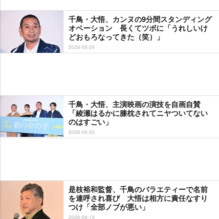
千鳥・大悟、カンヌの9分間スタンディング
オベーション 長くてツボに「うれしいけ
どおもろなってきた（笑）」
2026-05-29
千鳥・大悟、主演映画の演技を自画自賛
「綾瀬はるかに膝枕されてニヤついてない
のはすごい」
2026-05-30
是枝裕和監督、千鳥のバラエティーで名前
を連呼され喜び 大悟は相方に責任なすり
つけ「全部ノブが悪い」
2026-06-15