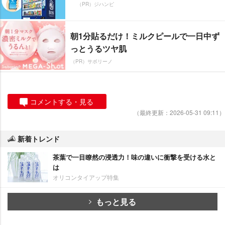
（PR）ジハンピ
朝1分貼るだけ！ミルクピールで一日中ず
っとうるツヤ肌
（PR）サボリーノ
コメントする・見る
（最終更新：2026-05-31 09:11）
新着トレンド
茶葉で一目瞭然の浸透力！味の違いに衝撃を受ける水と
は
オリコンタイアップ特集
もっと見る