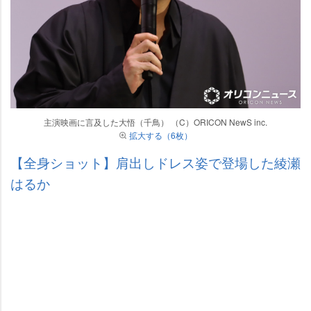
主演映画に言及した大悟（千鳥） （C）ORICON NewS inc.
拡大する（6枚）
【全身ショット】肩出しドレス姿で登場した綾瀬
はるか