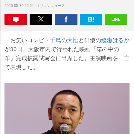
オリコンニュース
2026-05-30 20:04
お笑いコンビ・
千鳥
の
大悟
と俳優の
綾瀬はるか
が30日、大阪市内で行われた映画『箱の中の
羊』完成披露試写会に出席した。主演映画を一言
で表現した。