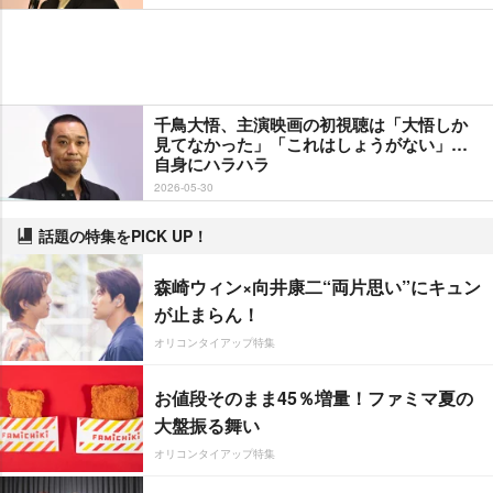
千鳥大悟、主演映画の初視聴は「大悟しか
見てなかった」「これはしょうがない」…
自身にハラハラ
2026-05-30
話題の特集をPICK UP！
森崎ウィン×向井康二“両片思い”にキュン
が止まらん！
オリコンタイアップ特集
お値段そのまま45％増量！ファミマ夏の
大盤振る舞い
オリコンタイアップ特集