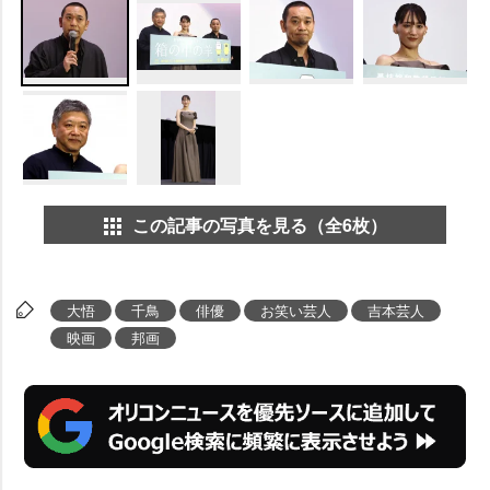
この記事の写真を見る（全6枚）
大悟
千鳥
俳優
お笑い芸人
吉本芸人
映画
邦画