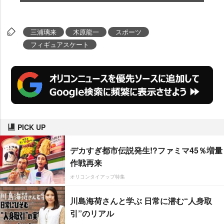
三浦璃来
木原龍一
スポーツ
フィギュアスケート
PICK UP
デカすぎ都市伝説発生!?ファミマ45％増量
作戦再来
オリコンタイアップ特集
川島海荷さんと学ぶ 日常に潜む“人身取
引”のリアル