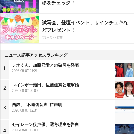
移をチェック！
試写会、登壇イベント、サインチェキな
どプレゼント！
プレゼント特集
ニュース記事アクセスランキング
テオくん、加藤乃愛との破局を発表
1
2026-08-07 21:21
レインボー池田、佐藤佳奈と電撃婚
2
2026-08-07 20:00
西鉄、“不適切音声”に声明
3
2026-08-07 12:34
セイレーン役声優、選考理由を告白
4
2026-08-07 12:00