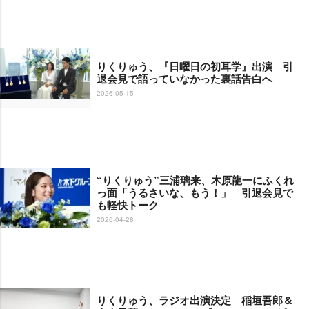
りくりゅう、『日曜日の初耳学』出演 引
退会見で語っていなかった裏話告白へ
2026-05-15
“りくりゅう”三浦璃来、木原龍一にふくれ
っ面「うるさいな、もう！」 引退会見で
も軽快トーク
2026-04-28
りくりゅう、ラジオ出演決定 稲垣吾郎＆