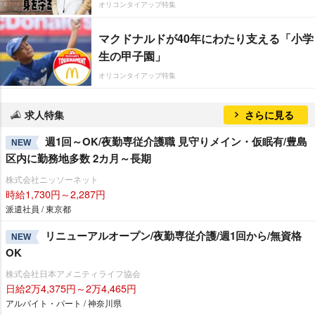
オリコンタイアップ特集
マクドナルドが40年にわたり支える「小学
生の甲子園」
オリコンタイアップ特集
求人特集
さらに見る
週1回～OK/夜勤専従介護職 見守りメイン・仮眠有/豊島
NEW
区内に勤務地多数 2カ月～長期
株式会社ニッソーネット
時給1,730円～2,287円
派遣社員 / 東京都
リニューアルオープン/夜勤専従介護/週1回から/無資格
NEW
OK
株式会社日本アメニティライフ協会
日給2万4,375円～2万4,465円
アルバイト・パート / 神奈川県