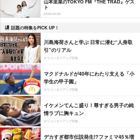
山本里菜のTOKYO FM『THE TRAD』ゲス
ト
2026-04-09
話題の特集をPICK UP！
川島海荷さんと学ぶ 日常に潜む“人身取
引”のリアル
オリコンタイアップ特集
マクドナルドが40年にわたり支える「小
学生の甲子園」
オリコンタイアップ特集
イケメンてんこ盛り！尊すぎる男子の純
情ラブに胸キュン
オリコンタイアップ特集
デカすぎ都市伝説発生!?ファミマ45％増