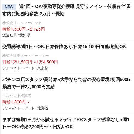
週1回～OK/夜勤専従介護職 見守りメイン・仮眠有/半田
NEW
市内に勤務地多数 2カ月～長期
株式会社ニッソーネット
時給1,500円～2,125円
派遣社員 / 愛知県
交通誘導/週1日～OK/日給保障あり/日給15,100円可能/短期OK
株式会社ティー・オー・エー
日給1万1,500円～1万4,500円
アルバイト・パート / 東京都
パチンコ店スタッフ/高時給×大手ならではの安心環境!初回500h
勤務で一律2万5000円支給
マルハン中標津店
時給1,300円～
アルバイト・パート / 北海道
まずは短期1ヶ月から試せるメディアPRスタッフ/残業なし×週1
日〜OK/時給2,200円〜・日払いOK