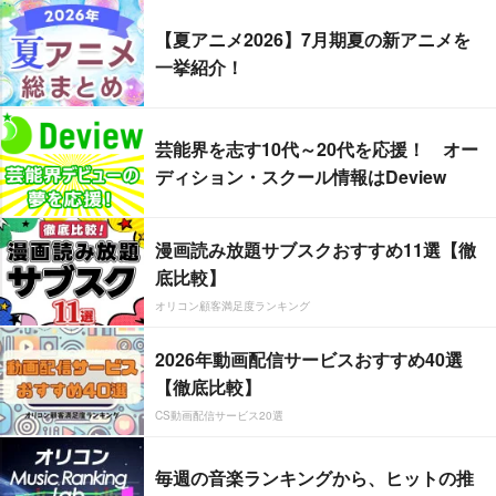
【夏アニメ2026】7月期夏の新アニメを
一挙紹介！
芸能界を志す10代～20代を応援！ オー
ディション・スクール情報はDeview
漫画読み放題サブスクおすすめ11選【徹
底比較】
オリコン顧客満足度ランキング
2026年動画配信サービスおすすめ40選
【徹底比較】
CS動画配信サービス20選
毎週の音楽ランキングから、ヒットの推